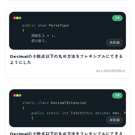
C#
public
enum
ParseType
    {
        四捨五入 = 
1
,
        切り捨て,
未収録
Decimalの小数点以下の丸め方法をフレキシブルにできる
ようにした
#
cc20e50580bd
C#
static
class
DecimalExtension
    {
public
static
int
ToInt
(
this
decimal
dec
, 
Parse
        {
未収録
Decimalの小数点以下の丸め方法をフレキシブルにできる