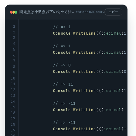
問題点は小数点以下の丸め方法 (csharp)
#
8fc8bb304e09
コピー
1
// => 1
2
Console
.
WriteLine
(((
decimal
)
1.11
3
4
// => 1
5
Console
.
WriteLine
(((
decimal
)
1.99
6
7
// => 0
8
Console
.
WriteLine
(((
decimal
)
0.99
9
10
11
// => 11
12
Console
.
WriteLine
(((
decimal
)
11.5
13
14
// => -11
15
Console
.
WriteLine
(((
decimal
) -
11
16
17
// => -11
18
Console
.
WriteLine
(((
decimal
)-
11.
19