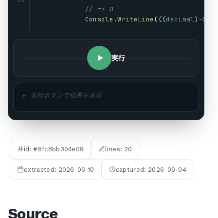
20
// => 0
Console
.
WriteLine
(((
decimal
)-
0.9
実行
▸ 実行ボタンで結果を表示
id: #
8fc8bb304e09
lines:
20
extracted:
2026-06-10
captured:
2026-06-04
Source