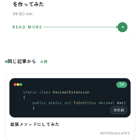
を作ってみた
5年前
3
min
READ MORE
同じ記事から
4
件
C#
static
class
DecimalExtension
    {
public
static
int
ToInt
(
this
decimal
dec
)
        {
未収録
拡張メソッドにしてみた
#
b905bd1eaf03