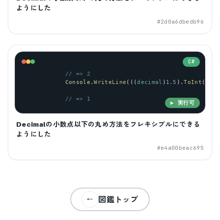
ようにした
#
2d0a6dbedb96
C#
// => 2
Console
.
WriteLine
(((
decimal
)
1.5
).
ToInt
(
Pars
// => 1
▶ 実行可
Decimalの小数点以下の丸め方法をフレキシブルにできる
ようにした
#
e4a00beac695
図鑑トップ
←