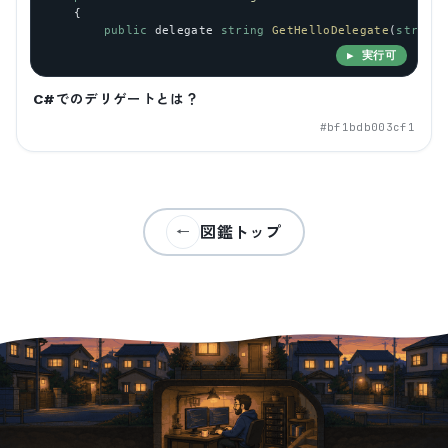
    {
public
delegate
string
GetHelloDelegate
(
string
▶ 実行可
C#でのデリゲートとは？
#
bf1bdb003cf1
図鑑トップ
←