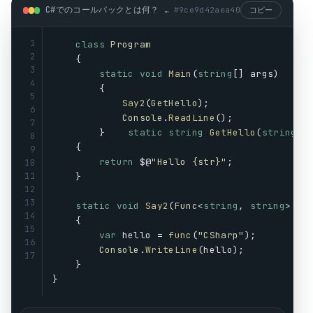
C#でのコールバックとは何？ (csharp)
#
9ce9d42aea40
コピー
1
class
Program
2
    {
3
static
void
Main
(
string
[] 
args
)
4
        {
5
Say2
(
GetHello
);
6
Console
.
ReadLine
();
7
        }    
static
string
GetHello
(
string
s
8
    {
9
return
 $@
"Hello {str}"
;
10
11
    }
12
13
static
void
Say2
(
Func
<
string
, 
string
> 
fu
14
    {
15
var
hello
 = 
func
(
"CSharp"
);
16
Console
.
WriteLine
(
hello
);
17
    }
}