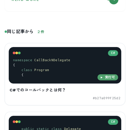
同じ記事から
2
件
C#
namespace
CallBackNDelegate
{
class
Program
    {
▶ 実行可
C#でのコールバックとは何？
#
b27a099f25d2
C#
public
static
class
Delegate