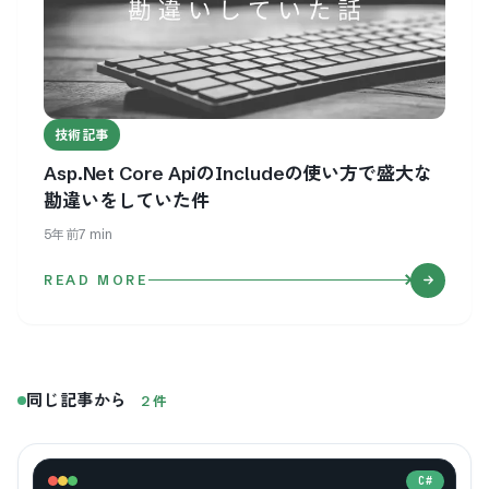
技術記事
Asp.Net Core ApiのIncludeの使い方で盛大な
勘違いをしていた件
5年前
7
min
READ MORE
同じ記事から
2
件
C#