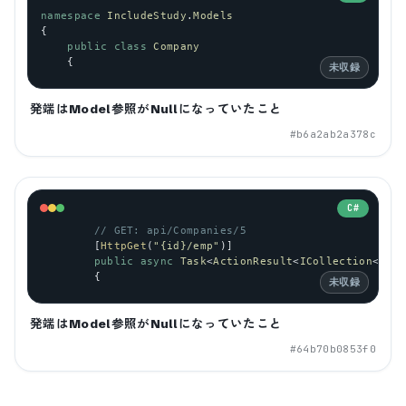
namespace
IncludeStudy
.
Models
{
public
class
Company
    {
未収録
発端はModel参照がNullになっていたこと
#
b6a2ab2a378c
C#
// GET: api/Companies/5
        [
HttpGet
(
"{id}/emp"
)]
public
async
Task
<
ActionResult
<
ICollection
<
Empl
        {
未収録
発端はModel参照がNullになっていたこと
#
64b70b0853f0