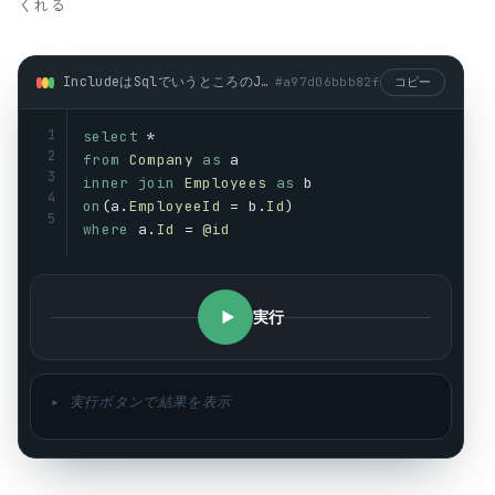
くれる
IncludeはSqlでいうところのJoinをして返してくれる (sql)
#
a97d06bbb82f
コピー
1
select
 *
2
from
Company
as
a
3
inner
join
Employees
as
b
4
on
(
a
.
EmployeeId
 = 
b
.
Id
)
5
where
a
.
Id
 = 
@id
実行
▸ 実行ボタンで結果を表示