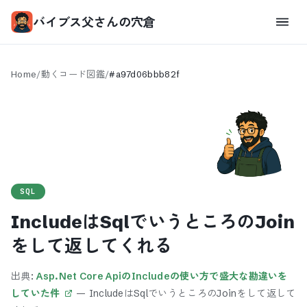
バイブス父さんの穴倉
Home
/
動くコード図鑑
/
#
a97d06bbb82f
SQL
IncludeはSqlでいうところのJoin
をして返してくれる
出典:
Asp.Net Core ApiのIncludeの使い方で盛大な勘違いを
していた件
—
IncludeはSqlでいうところのJoinをして返して