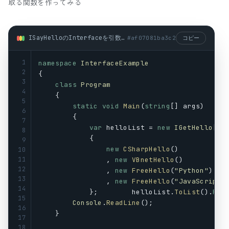
取る関数を作ってみる
ISayHelloのInterfaceを引数に取る関数を作ってみる (csharp)
#
af07081ba3c2
コピー
1
namespace
InterfaceExample
2
{
3
class
Program
4
    {
5
static
void
Main
(
string
[] 
args
)
6
        {
7
var
helloList
 = 
new
IGetHello
[]
8
            {
9
new
CSharpHello
()
10
11
                , 
new
VBnetHello
()
12
                , 
new
FreeHello
(
"Python"
)
13
                , 
new
FreeHello
(
"JavaScript"
14
            };        
helloList
.
ToList
().
For
15
Console
.
ReadLine
();
16
    }
17
18