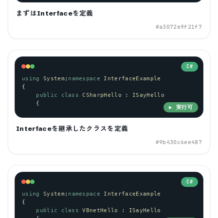
まずはInterfaceを定義
#
a3072e9f21f7
C#
using
System
;
namespace
InterfaceExample
{
public
class
CSharpHello
 : 
ISayHello
    {
▶ 実行可
Interfaceを継承したクラスを定義
#
9b430c6ee487
C#
using
System
;
namespace
InterfaceExample
{
public
class
VBnetHello
 : 
ISayHello