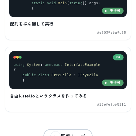
static
void
Main
(
string
[] 
args
)
        {
▶ 実行可
配列をぶん回して実行
#
e9039e6a9d95
C#
using
System
;
namespace
InterfaceExample
{
public
class
FreeHello
 : 
ISayHello
    {
▶ 実行可
自由にHelloというクラスを作ってみる
#
13efe9b65211