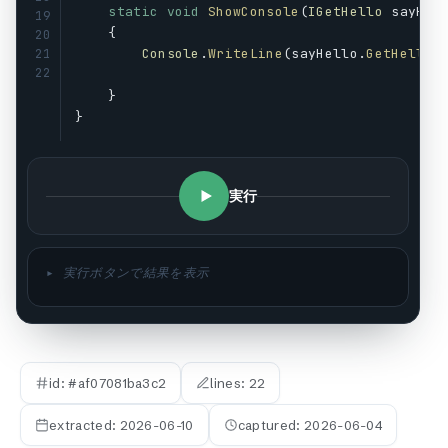
static
void
ShowConsole
(
IGetHello
sayHel
19
    {
20
Console
.
WriteLine
(
sayHello
.
GetHello
(
21
22
    }
}
実行
▸ 実行ボタンで結果を表示
id: #
af07081ba3c2
lines:
22
extracted:
2026-06-10
captured:
2026-06-04