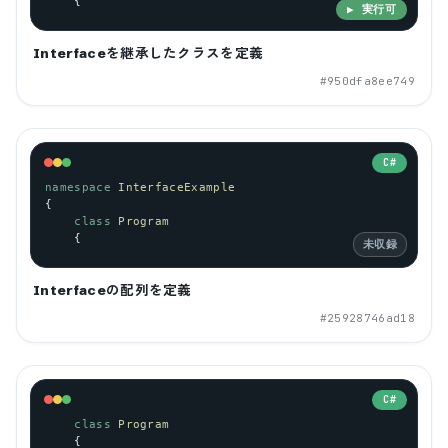
    {
▶ 実行可
Interfaceを継承したクラスを定義
#
950dfa8ee749
C#
namespace
InterfaceExample
{
class
Program
    {
未収録
Interfaceの配列を定義
#
25928746ad18
C#
class
Program
    {