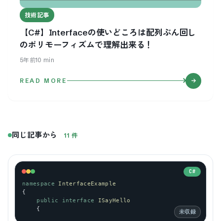
技術記事
【C#】Interfaceの使いどころは配列ぶん回し
のポリモーフィズムで理解出来る！
5年前
10
min
READ MORE
同じ記事から
11
件
C#
namespace
InterfaceExample
{
public
interface
ISayHello
    {
未収録