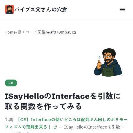
バイブス父さんの穴倉
Home
/
動くコード図鑑
/
#
af07081ba3c2
C#
ISayHelloのInterfaceを引数に
取る関数を作ってみる
出典:
【C#】Interfaceの使いどころは配列ぶん回しのポリモー
フィズムで理解出来る！
—
ISayHelloのInterfaceを引数に