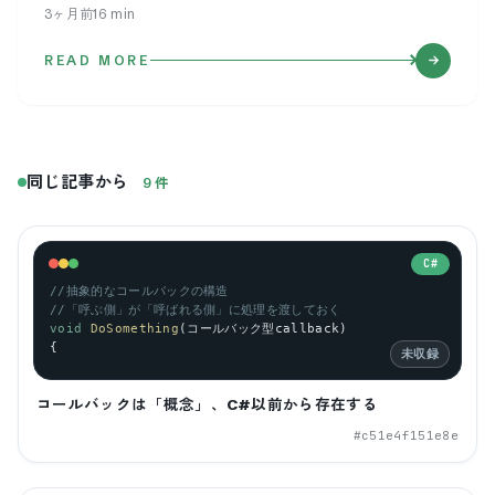
3ヶ月前
16
min
READ MORE
同じ記事から
9
件
C#
//抽象的なコールバックの構造
//「呼ぶ側」が「呼ばれる側」に処理を渡しておく
void
DoSomething
(コールバック型
callback
)
{
未収録
コールバックは「概念」、C#以前から存在する
#
c51e4f151e8e