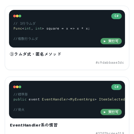
C#
// 1行ラムダ
Func
<
int
, 
int
> 
square
 = 
x
 => 
x
 * 
x
;
//複数行ラムダ
▶ 実行可
③ラムダ式・匿名メソッド
#
c9dabbaae3dc
C#
//標準形
public
event
EventHandler
<
MyEventArgs
> 
ItemSelected
;
//発火
▶ 実行可
EventHandler系の慣習
#
3707bc4ea319