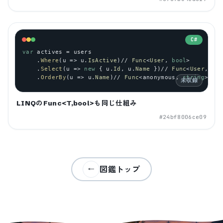
C#
var
actives
 = 
users
    .
Where
(
u
 => 
u
.
IsActive
)// 
Func
<
User
, 
bool
>
    .
Select
(
u
 => 
new
 { 
u
.
Id
, 
u
.
Name
 })// 
Func
<
User
, 
ano
    .
OrderBy
(
u
 => 
u
.
Name
)// 
Func
<
anonymous
, 
string
>
未収録
LINQのFunc<T,bool>も同じ仕組み
#
24bf8006ce09
図鑑トップ
←