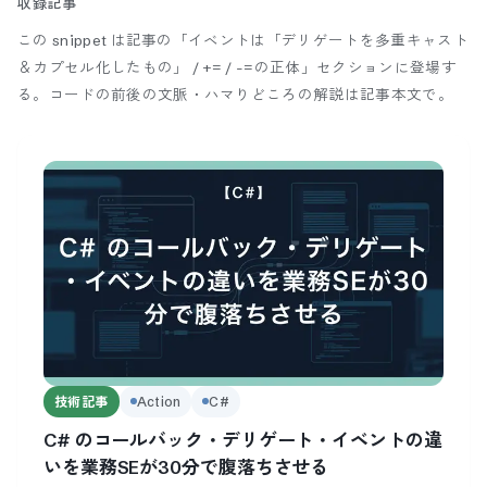
収録記事
この snippet は記事の「イベントは「デリゲートを多重キャスト
＆カプセル化したもの」 / += / -=の正体」セクションに登場す
る。
コードの前後の文脈・ハマりどころの解説は記事本文で。
技術記事
Action
C#
C# のコールバック・デリゲート・イベントの違
いを業務SEが30分で腹落ちさせる