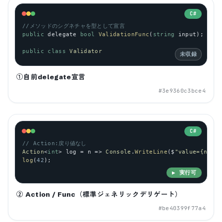
C#
//メソッドのシグネチャを型として宣言
public
delegate
bool
ValidationFunc
(
string
input
);
public
class
Validator
未収録
①自前delegate宣言
#
3e9360c3bce4
C#
// Action:戻り値なし
Action
<
int
> 
log
 = 
n
 => 
Console
.
WriteLine
(
$
"value={n}"
);
log
(
42
);
▶ 実行可
② Action / Func（標準ジェネリックデリゲート）
#
be40399f77a4