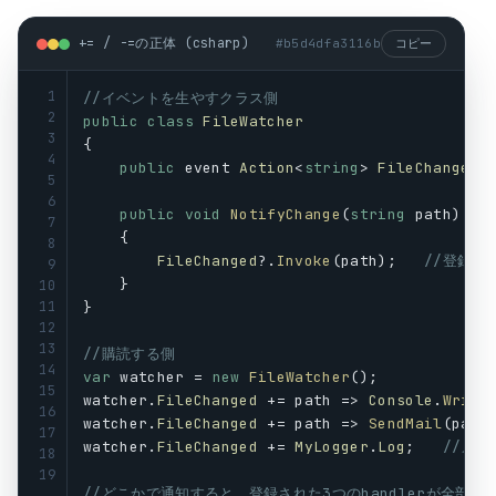
+= / -=の正体 (csharp)
#
b5d4dfa3116b
コピー
1
//イベントを生やすクラス側
2
public
class
FileWatcher
3
{
4
public
event
Action
<
string
> 
FileChanged
;
5
6
public
void
NotifyChange
(
string
path
)
7
    {
8
FileChanged
?.
Invoke
(
path
);   
//登録さ
9
    }
10
11
}
12
13
//購読する側
14
var
watcher
 = 
new
FileWatcher
();
15
watcher
.
FileChanged
 += 
path
 => 
Console
.
Write
16
watcher
.
FileChanged
 += 
path
 => 
SendMail
(
path
17
watcher
.
FileChanged
 += 
MyLogger
.
Log
;   
//メソ
18
19
//どこかで通知すると、登録された3つのhandlerが全部呼