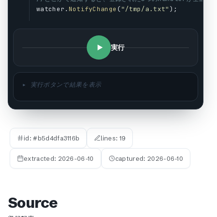
watcher
.
NotifyChange
(
"/tmp/a.txt"
);
実行
▸ 実行ボタンで結果を表示
id: #
b5d4dfa3116b
lines:
19
extracted:
2026-06-10
captured:
2026-06-10
Source