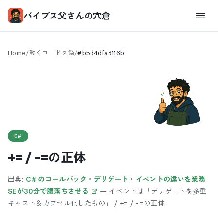
バイブス父さんの穴倉
Home
/
動くコード図鑑
/
#
b5d4dfa3116b
C#
+= / -=の正体
出典:
C# のコールバック・デリゲート・イベントの違いを業務
SEが30分で腹落ちさせる
—
イベントは「デリゲートを多重
キャスト＆カプセル化したもの」 / += / -=の正体