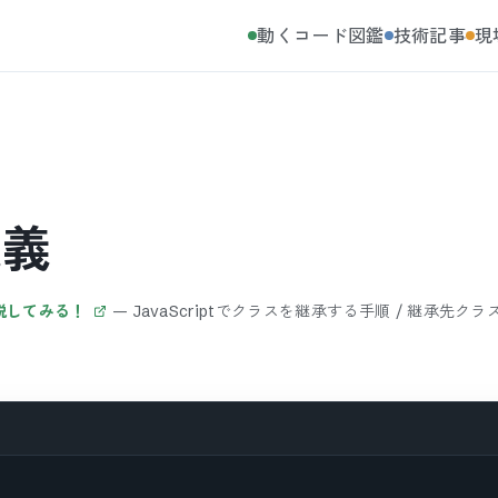
動くコード図鑑
技術記事
現
定義
解説してみる！
—
JavaScriptでクラスを継承する手順 / 継承先ク