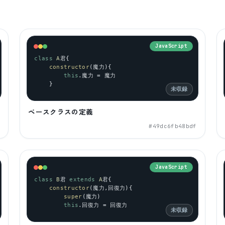
JavaScript
class
A
君{
constructor
(魔力){
this
.魔力 = 魔力
    }
未収録
ベースクラスの定義
1
#
49dc6fb48bdf
JavaScript
class
B
君 
extends
A
君{
constructor
(魔力,回復力){
super
(魔力)
this
.回復力 = 回復力
未収録