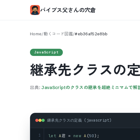
バイブス父さんの穴倉
Home
/
動くコード図鑑
/
#
eb36af52e8bb
JavaScript
継承先クラスの
出典:
JavaScriptのクラスの継承を超絶ミニマムで
継承先クラスの定義 (javascript)
1
let
A
君 = 
new
A
(
50
);