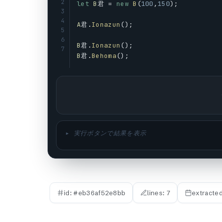
2
let
B
君 = 
new
B
(
100
,
150
);
3
4
A
君.
Ionazun
();
5
6
B
君.
Ionazun
();
7
B
君.
Behoma
();
▸ 実行ボタンで結果を表示
id: #
eb36af52e8bb
lines:
7
extracte