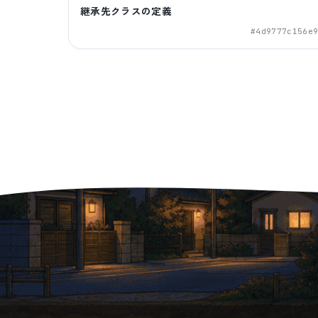
継承先クラスの定義
#
4d9777c156e