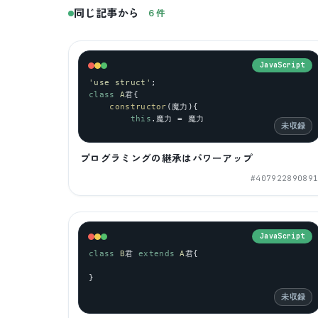
同じ記事から
6
件
JavaScript
'use struct'
;
class
A
君{
constructor
(魔力){
this
.魔力 = 魔力
未収録
プログラミングの継承はパワーアップ
#
40792289089
JavaScript
class
B
君 
extends
A
君{
}
未収録