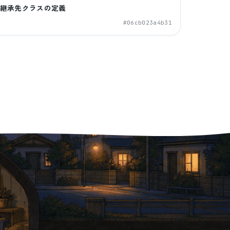
継承先クラスの定義
#
06cb023a4b31