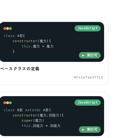
JavaScript
class
A
君{
constructor
(魔力){
this
.魔力 = 魔力
    }
▶ 実行可
ベースクラスの定義
#
f41e7e63f710
JavaScript
class
B
君 
extends
A
君{
constructor
(魔力,回復力){
super
(魔力)
this
.回復力 = 回復力
▶ 実行可