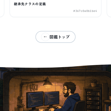
継承先クラスの定義
9
#
367c0a0b1be4
図鑑トップ
←