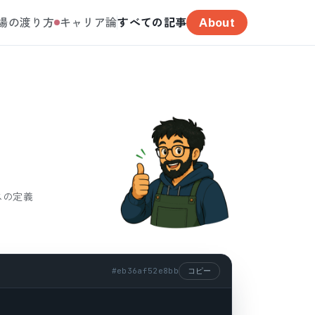
場の渡り方
キャリア論
すべての記事
About
ラスの定義
#
eb36af52e8bb
コピー