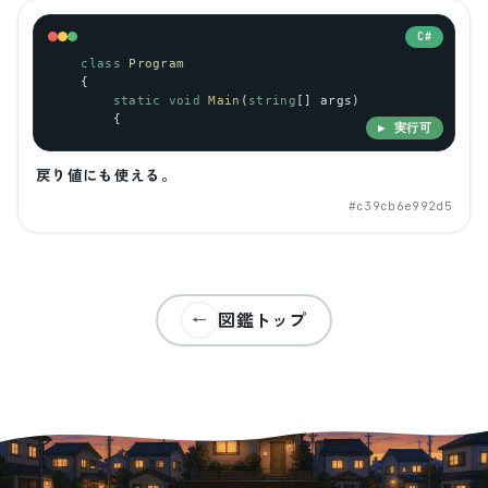
C#
class
Program
    {
static
void
Main
(
string
[] 
args
)
        {
▶ 実行可
戻り値にも使える。
#
c39cb6e992d5
図鑑トップ
←