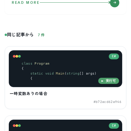
READ MORE
同じ記事から
7
件
C#
class
Program
    {
static
void
Main
(
string
[] 
args
)
        {
▶ 実行可
一時変数ありの場合
#
b72acd62a946
C#