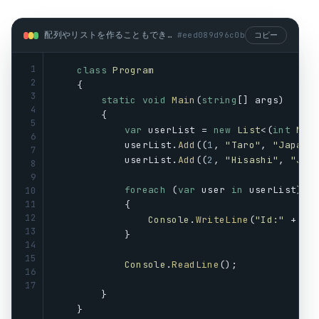
配列やリストを作ることもできる。 (csharp)
#
eed089d96c0b
コピー
1
class
Program
2
    {
3
static
void
Main
(
string
[] 
args
)
4
        {
5
var
userList
 = 
new
List
<(
int
No
,
6
userList
.
Add
((
1
, 
"Taro"
, 
"Japan"
7
userList
.
Add
((
2
, 
"Hisashi"
, 
"Jap
8
9
foreach
 (
var
user
in
userList
)
10
11
            {
12
Console
.
WriteLine
(
"Id:"
 + 
us
13
            }
14
15
Console
.
ReadLine
();
16
17
        }
    }