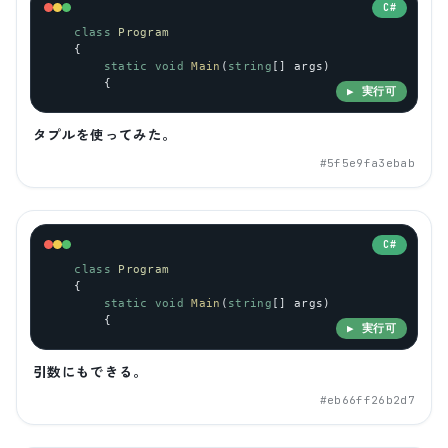
C#
class
Program
    {
static
void
Main
(
string
[] 
args
)
        {
▶ 実行可
タプルを使ってみた。
#
5f5e9fa3ebab
C#
class
Program
    {
static
void
Main
(
string
[] 
args
)
        {
▶ 実行可
引数にもできる。
#
eb66ff26b2d7