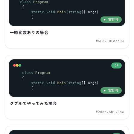
class
Program
    {
static
void
Main
(
string
[] 
args
)
        {
▶ 実行可
一時変数ありの場合
#
6f6208fdaa83
C#
class
Program
    {
static
void
Main
(
string
[] 
args
)
        {
▶ 実行可
タプルでやってみた場合
#
20be75b170a6