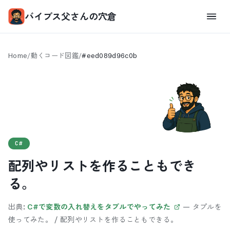
バイブス父さんの穴倉
Home
/
動くコード図鑑
/
#
eed089d96c0b
C#
配列やリストを作ることもでき
る。
出典:
C#で変数の入れ替えをタプルでやってみた
—
タプルを
使ってみた。 / 配列やリストを作ることもできる。