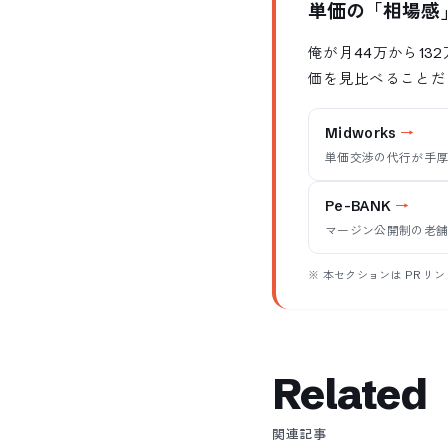
単価の「相場感
俺が月44万から1
価を見比べることだ
Midworks
単価交渉の代行が手
Pe-BANK
マージン公開制の老
※ 本セクションは PR リ
Related
関連記事