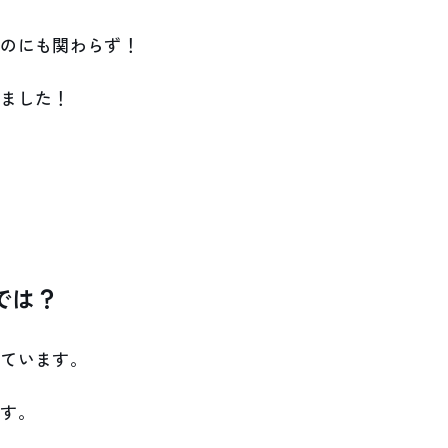
るのにも関わらず！
りました！
では？
っています。
ます。