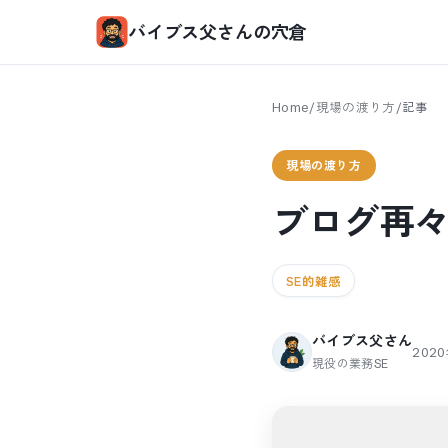
バイブス父さんの穴倉
Home
/
現場の渡り方
/
記事
現場の渡り方
ブログ再
SE的雑感
バイブス父さん
202
現役の業務SE