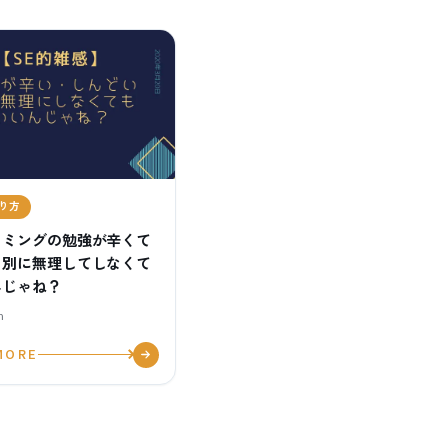
り方
ラミングの勉強が辛くて
？別に無理してしなくて
んじゃね？
n
MORE