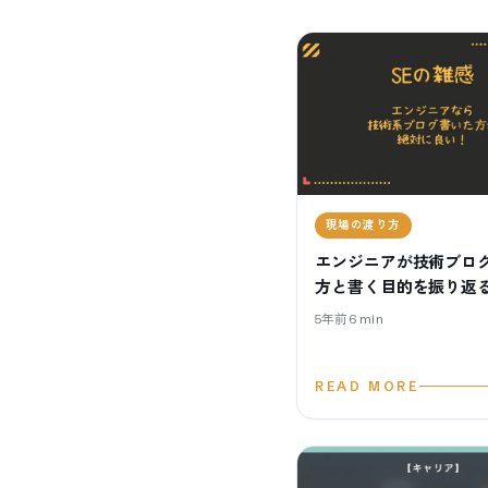
現場の渡り方
エンジニアが技術ブロ
方と書く目的を振り返
5年前
6
min
READ MORE