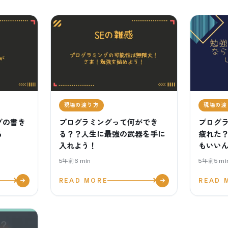
現場の渡り方
現場の渡
グの書き
プログラミングって何ができ
プログ
る
る？？人生に最強の武器を手に
疲れた
入れよう！
もいい
5年前
6
min
5年前
5
mi
READ MORE
READ 