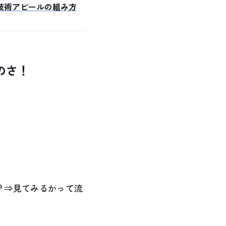
技術アピールの組み方
のさ！
？⇒見てみるかって流