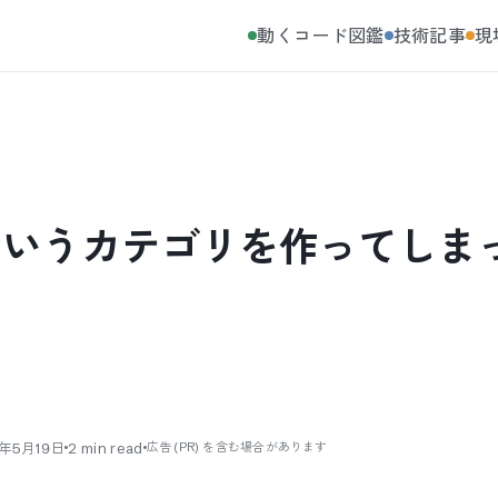
動くコード図鑑
技術記事
現
というカテゴリを作ってしま
0年5月19日
2
min read
広告 (PR) を含む場合があります