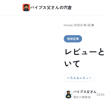
バイブス父さんの穴倉
Home
/
技術記事
/
記事
技術記事
レビュー
いて
いろんなレビュー
バイブス父さん
202
現役の業務SE