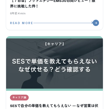
【７日目】フットエナジーEMS30日間レビュー！限
界に挑戦した件！
6年前
4
min
READ MORE
キャリア論
SESで自分の単価を教えてもらえない — なぜ営業は伏