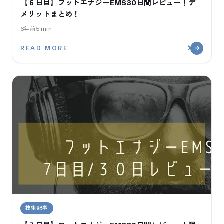
【６日目】フットエナジーEMS30日間レビュー！デ
メリットまとめ！
6年前
5
min
READ MORE
技術記事