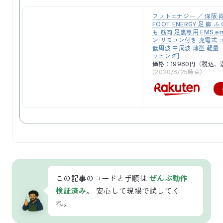
フットエナジー ／ 保阪 
FOOT ENERGY 足 脚 
も 筋肉 足裏専用 EMS e
ン リモコン付き 充電式 
低周波 中周波 薄型 軽量 
ッピング】
価格：19980円（税込、
(2020/8/25時点)
この記事のコードと手順は
ぜんぶ動作
検証済み
。 安心して現場で試してく
れ。