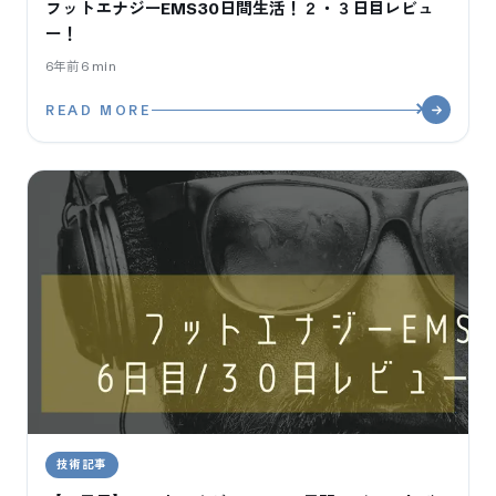
フットエナジーEMS30日間生活！２・３日目レビュ
ー！
6年前
6
min
READ MORE
技術記事