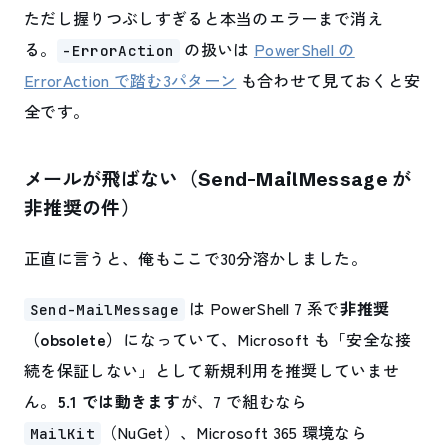
ただし握りつぶしすぎると本当のエラーまで消え
る。
の扱いは
PowerShell の
-ErrorAction
ErrorAction で踏む3パターン
も合わせて見ておくと安
全です。
メールが飛ばない（Send-MailMessage が
非推奨の件）
正直に言うと、俺もここで30分溶かしました。
は PowerShell 7 系で
非推奨
Send-MailMessage
（obsolete）
になっていて、Microsoft も「安全な接
続を保証しない」として新規利用を推奨していませ
ん。
5.1 では動きます
が、7 で組むなら
（NuGet）、Microsoft 365 環境なら
MailKit