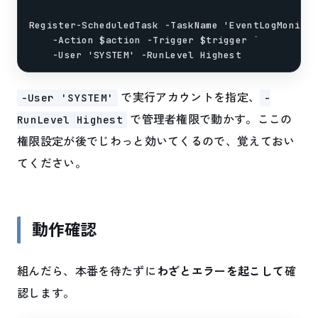
Register-ScheduledTask -TaskName 'EventLogMonitor
    -Action $action -Trigger $trigger `

で実行アカウントを指定、
-User 'SYSTEM'
-
で管理者権限で動かす。ここの
RunLevel Highest
権限設定が後でじわっと効いてくるので、覚えておい
てください。
動作確認
組んだら、本番を待たずに
わざとエラーを起こして
確
認します。