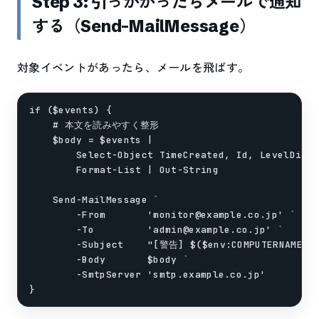
Step 3: 引っかかったらメールで通知
する（Send-MailMessage）
対象イベントがあったら、メールを飛ばす。
if ($events) {

    # 本文を読みやすく整形

    $body = $events |

        Select-Object TimeCreated, Id, LevelDispl
        Format-List | Out-String

    Send-MailMessage `

        -From       'monitor@example.co.jp' `

        -To         'admin@example.co.jp' `

        -Subject    "[警告] $($env:COMPUTERNAME)
        -Body       $body `

        -SmtpServer 'smtp.example.co.jp'
