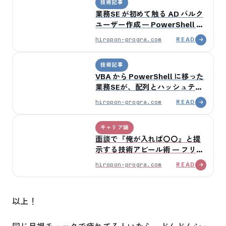
技術記事
業務SE が初めて触る AD バルク
ユーザー作成 — PowerShell で
30人を5分で登録するスクリプ
hiropon-progra.com
READ
ト
技術記事
VBA から PowerShell に移った
業務SEが、配列とハッシュテー
ブルで戸惑う3つの構造差
hiropon-progra.com
READ
キャリア論
面談で『俺が入れば〇〇』と提
示する技術アピール術 — フリー
ランス業務SE の単価交渉の核
hiropon-progra.com
READ
以上！