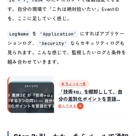
す。自分の現場で「これは絶対拾いたい」EventID
を、ここに足していく感じ。
を
にすればアプリケー
LogName
'Application'
ションログ、
ならセキュリティログも
'Security'
見られます。こんな感じで、監視したいログと条件を
組み合わせていきます。
⏸ ちょっと一息
「技術+α」を棚卸しして、自
分の差別化ポイントを言語化
した話
読んでみる