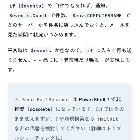
で「1件でもあれば」通知。
if ($events)
で件数、
で
$events.Count
$env:COMPUTERNAME
どのサーバーかを件名に突っ込んでおくと、メールを
見た瞬間に状況がつかめます。
平常時は
が空なので、
に入らず何も送
$events
if
りません。いい感じに「異常時だけ鳴る」が実現しま
す。
⚠️
は
PowerShell 7 で非
Send-MailMessage
推奨（obsolete）
になっています。5.1 ではその
まま使えますが、7 や新規構築なら
MailKit
などの代替を検討してください（詳細はトラブ
ルシューティングに）。