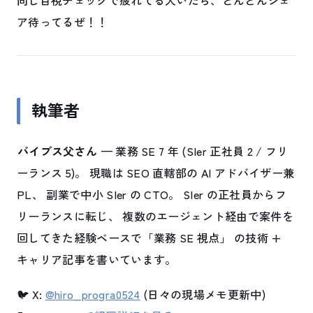
同じ目視チェックで疲れてる人いたら、どんどんシェ
ア待ってるぜ！！
執筆者
バイブス父さん
— 業務 SE 7 年 (SIer 正社員 2 / フリ
ーランス 5)。 現職は SEO 直轄部の AI アドバイザー兼
PL、 副業で中小 SIer の CTO。 SIer の正社員からフ
リーランスに転じ、 複数のエージェント経由で案件を
回してきた経験ベースで「業務 SE 視点」 の技術 +
キャリア記事を書いています。
🐦 X:
@hiro_progra0524
(日々の現場メモ更新中)