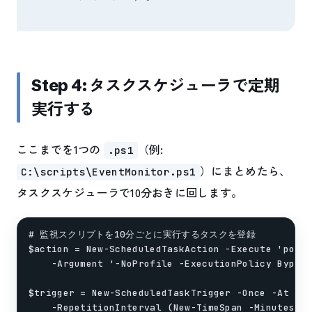
Step 4: タスクスケジューラで定期
実行する
ここまでを1つの
（例:
.ps1
）にまとめたら、
C:\scripts\EventMonitor.ps1
タスクスケジューラで10分おきに回します。
# 監視スクリプトを10分ごとに実行するタスクを登録

$action = New-ScheduledTaskAction -Execute 'power
    -Argument '-NoProfile -ExecutionPolicy Bypass
$trigger = New-ScheduledTaskTrigger -Once -At (Ge
    -RepetitionInterval (New-TimeSpan -Minutes 10