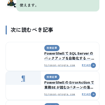
使えます。
次に読むべき記事
技術記事
PowerShell で SQL Server の
バックアップを自動化する — 完
全 / 差分 / トランザクションログ
hiropon-progra.com
READ
の3段構成
¶
技術記事
PowerShell の ErrorAction で
業務SE が踏む3パターンの落と
し穴 —
hiropon-progra.com
READ
Continue/Stop/SilentlyContinue
と try-catch