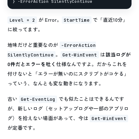
が Error。
で「直近10分」
Level = 2
StartTime
に絞ってます。
地味だけど重要なのが
-ErrorAction
。
は
該当ログが
SilentlyContinue
Get-WinEvent
0件だとエラーを吐く
仕様なんですよ。だからこれを
付けないと「エラーが無いのにスクリプトがコケる」
っていう、なんとも変な動きになります。
古い
でも似たことはできるんです
Get-EventLog
が、新しいログ（セットアップログや一部のアプリロ
グ）を拾えない場面があって、今は
Get-WinEvent
が定番です。