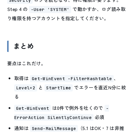
Security
Step 4 の
で動かすか、ログ読み取
-User 'SYSTEM'
り権限を持つアカウントを指定してください。
まとめ
要点はこれだけ。
取得は
、
Get-WinEvent -FilterHashtable
と
でエラーを直近N分に絞
Level=2
StartTime
る
は0件で例外を吐くので
Get-WinEvent
-
必須
ErrorAction SilentlyContinue
通知は
（5.1 はOK・7 は非推
Send-MailMessage