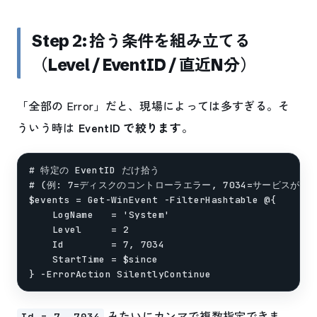
Step 2: 拾う条件を組み立てる
（Level / EventID / 直近N分）
「全部の Error」だと、現場によっては多すぎる。そ
ういう時は
EventID で絞ります
。
# 特定の EventID だけ拾う

# (例: 7=ディスクのコントローラエラー, 7034=サービスが予期
$events = Get-WinEvent -FilterHashtable @{

    LogName   = 'System'

    Level     = 2

    Id        = 7, 7034

    StartTime = $since

みたいにカンマで複数指定できま
Id = 7, 7034