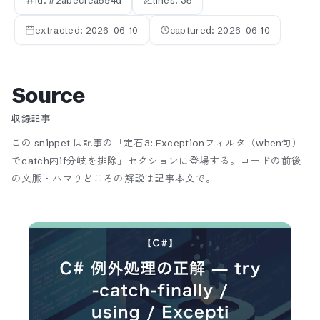
id: #
2abecfea594d
lines:
35
extracted:
2026-06-10
captured:
2026-06-10
Source
収録記事
この snippet は記事の「定石3: Exceptionフィルタ（when句）
でcatch内if分岐を排除」セクションに登場する。
コードの前後
の文脈・ハマりどころの解説は記事本文で。