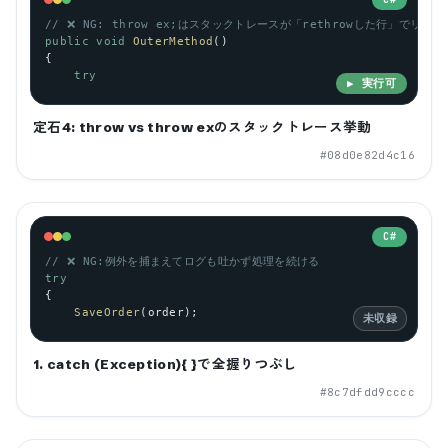
// ❌ NG: throw ex;はスタックトレースが「rethrowした行」でリセ
public
void
OuterMethod
()
{
try
▶ 実行可
定石4: throw vs throw exのスタックトレース挙動
#
08d0e82d4c16
C#
// ❌ NG:例外を捕まえてログも吐かず処理を続ける
try
{
SaveOrder
(
order
);
未収録
1. catch (Exception){ }で全握りつぶし
#
8c7dfdd9cccc