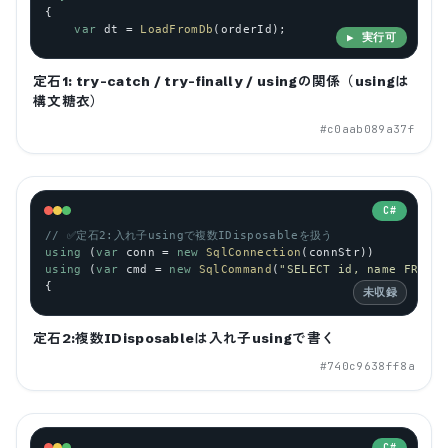
{
var
dt
 = 
LoadFromDb
(
orderId
);
▶ 実行可
定石1: try-catch / try-finally / usingの関係（usingは
構文糖衣）
#
c0aab089a37f
C#
// ✅定石2:入れ子usingで複数IDisposableを扱う
using
 (
var
conn
 = 
new
SqlConnection
(
connStr
))
using
 (
var
cmd
 = 
new
SqlCommand
(
"SELECT id, name FROM u
{
未収録
定石2:複数IDisposableは入れ子usingで書く
#
740c9638ff8a
C#