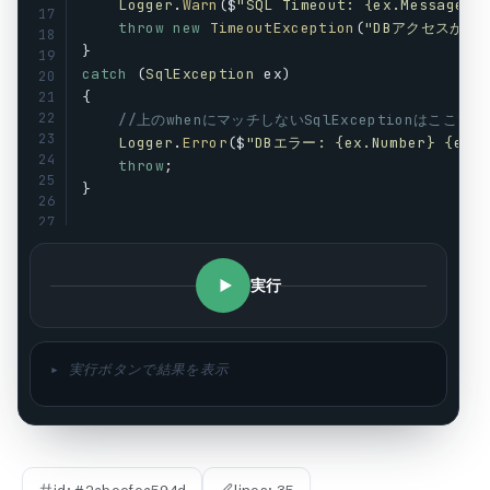
Logger
.
Warn
($
"SQL Timeout: {ex.Message}"
17
throw
new
TimeoutException
(
"DBアクセスがタ
18
}
19
catch
 (
SqlException
ex
)
20
{
21
22
//上のwhenにマッチしないSqlExceptionはここで
23
Logger
.
Error
($
"DBエラー: {ex.Number} {ex.M
24
throw
;
25
}
26
27
// ❌ NG: catch内でif分岐すると、フィルタにマッ
28
try
29
{
実行
30
ExecuteSql
();
31
32
}
33
catch
 (
SqlException
ex
)
34
▸ 実行ボタンで結果を表示
{
35
if
 (
ex
.
Number
 == 
1205
){ /* リトライ */ }
else
if
 (
ex
.
Number
 == -
2
){ /* タイムアウト 
//それ以外を握りつぶしてる罠
}