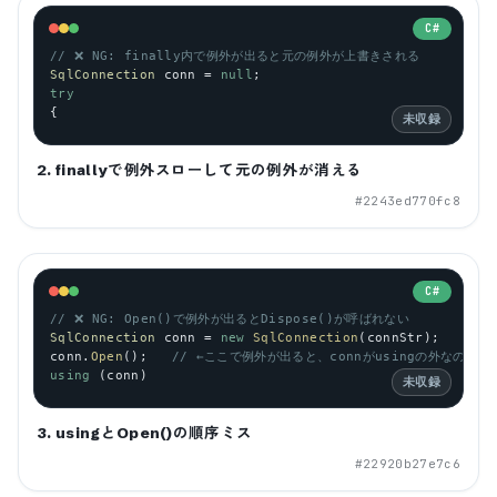
C#
// ❌ NG: finally内で例外が出ると元の例外が上書きされる
SqlConnection
conn
 = 
null
;
try
{
未収録
2. finallyで例外スローして元の例外が消える
#
2243ed770fc8
C#
// ❌ NG: Open()で例外が出るとDispose()が呼ばれない
SqlConnection
conn
 = 
new
SqlConnection
(
connStr
);
conn
.
Open
();   
// ←ここで例外が出ると、connがusingの外なのでDi
using
 (
conn
)
未収録
3. usingとOpen()の順序ミス
#
22920b27e7c6