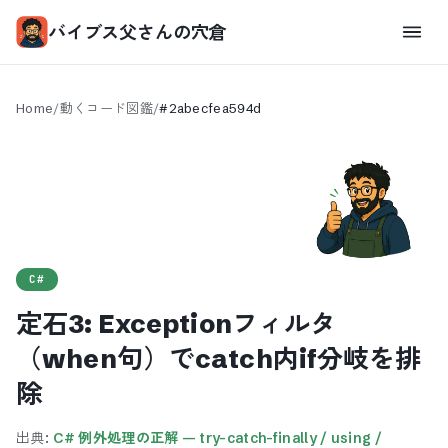
バイブス父さんの穴倉
Home
/
動くコード図鑑
/
#
2abecfea594d
C#
定石3: Exceptionフィルタ
（when句）でcatch内if分岐を排
除
出典:
C# 例外処理の正解 — try-catch-finally / using /