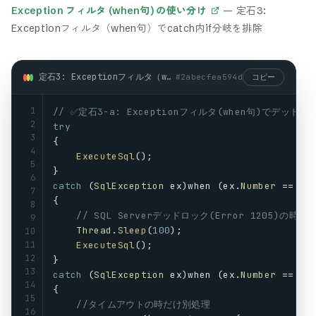
Exception フィルタ (when句) の使い分け
—
定石3:
Exceptionフィルタ（when句）でcatch内if分岐を排除
定石3: Exceptionフィルタ（when句）でcatch内if分岐を排除 (csharp)
#
2abecfea594d
コピー
1
// ✅定石3-a: Exceptionフィルタ(when句)でデッ
2
try
3
{
4
ExecuteSql
();
5
}
6
catch
 (
SqlException
ex
)
when
 (
ex
.
Number
 == 
12
7
{
8
// SQL Serverデッドロック(Error 1205)の時
9
Thread
.
Sleep
(
100
);
10
11
ExecuteSql
();
12
}
13
catch
 (
SqlException
ex
)
when
 (
ex
.
Number
 == -
2
14
{
15
//タイムアウトの時だけ別処理
16