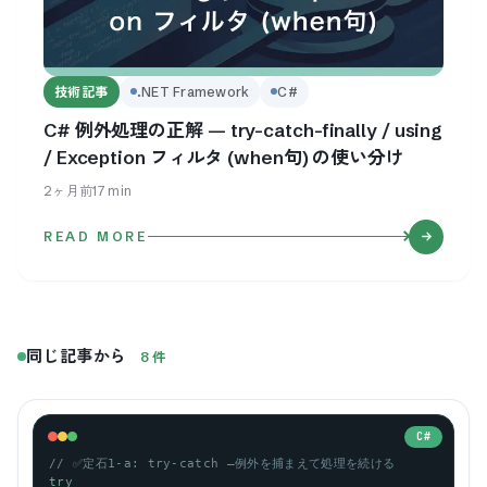
技術記事
.NET Framework
C#
C# 例外処理の正解 — try-catch-finally / using
/ Exception フィルタ (when句) の使い分け
2ヶ月前
17
min
READ MORE
同じ記事から
8
件
C#
// ✅定石1-a: try-catch —例外を捕まえて処理を続ける
try