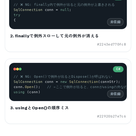
// ❌ NG: finally内で例外が出ると元の例外が上書きされる
SqlConnection
conn
 = 
null
;
try
{
未収録
2. finallyで例外スローして元の例外が消える
#
2243ed770fc8
C#
// ❌ NG: Open()で例外が出るとDispose()が呼ばれない
SqlConnection
conn
 = 
new
SqlConnection
(
connStr
);
conn
.
Open
();   
// ←ここで例外が出ると、connがusingの外なのでDi
using
 (
conn
)
未収録
3. usingとOpen()の順序ミス
#
22920b27e7c6