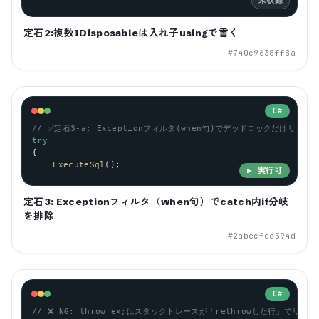
定石2:複数IDisposableは入れ子usingで書く
#
740c9638ff8a
C#
// ✅定石3-a: Exceptionフィルタ(when句)でデッドロックだけリトラ
try
{
ExecuteSql
();
▶ 実行可
定石3: Exceptionフィルタ（when句）でcatch内if分岐
を排除
#
2abecfea594d
C#
// ❌ NG: throw ex;はスタックトレースが「rethrowした行」でリセ