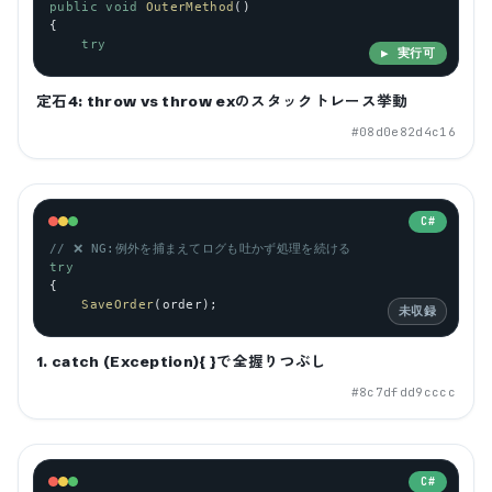
public
void
OuterMethod
()
{
try
▶ 実行可
定石4: throw vs throw exのスタックトレース挙動
#
08d0e82d4c16
C#
// ❌ NG:例外を捕まえてログも吐かず処理を続ける
try
{
SaveOrder
(
order
);
未収録
1. catch (Exception){ }で全握りつぶし
#
8c7dfdd9cccc
C#