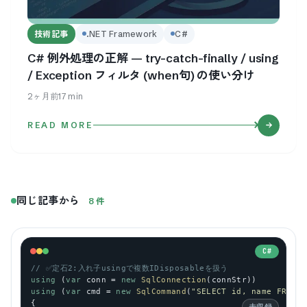
技術記事
.NET Framework
C#
C# 例外処理の正解 — try-catch-finally / using
/ Exception フィルタ (when句) の使い分け
2ヶ月前
17
min
READ MORE
同じ記事から
8
件
C#
// ✅定石2:入れ子usingで複数IDisposableを扱う
using
 (
var
conn
 = 
new
SqlConnection
(
connStr
))
using
 (
var
cmd
 = 
new
SqlCommand
(
"SELECT id, name FROM u
{
未収録