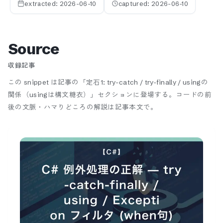
extracted:
2026-06-10
captured:
2026-06-10
Source
収録記事
この snippet は記事の「定石1: try-catch / try-finally / usingの
関係（usingは構文糖衣）」セクションに登場する。
コードの前
後の文脈・ハマりどころの解説は記事本文で。