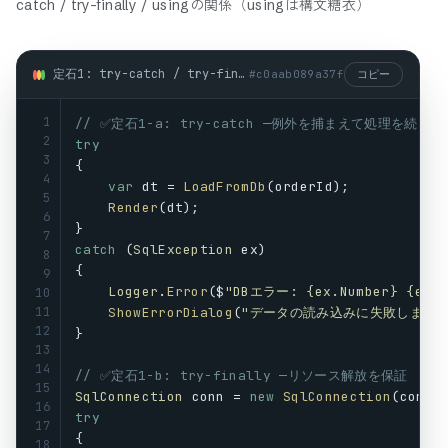
catch / try-finally / usingの関係（usingは構文糖衣）
定石1: try-catch / try-finally / usingの関係（usingは構文糖衣） (csharp)
#
c0aab089a37f
コピー
1
// ✅定石1-a: try-catch —例外を捕まえて処理を続ける
2
try
3
{
4
var
dt
 = 
LoadFromDb
(
orderId
);
5
Render
(
dt
);
6
}
7
catch
 (
SqlException
ex
)
8
{
9
Logger
.
Error
($
"DBエラー: {ex.Number} {ex.M
10
11
ShowErrorDialog
(
"データの読み込みに失敗しました
12
}
13
14
// ✅定石1-b: try-finally —リソース解放を保証
15
SqlConnection
conn
 = 
new
SqlConnection
(
connS
16
try
17
{
18