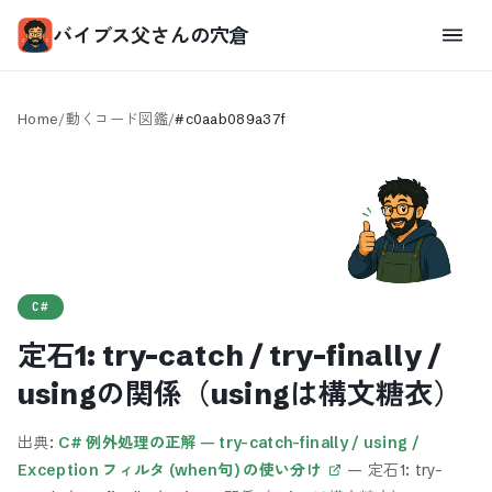
バイブス父さんの穴倉
Home
/
動くコード図鑑
/
#
c0aab089a37f
C#
定石1: try-catch / try-finally /
usingの関係（usingは構文糖衣）
出典:
C# 例外処理の正解 — try-catch-finally / using /
Exception フィルタ (when句) の使い分け
—
定石1: try-