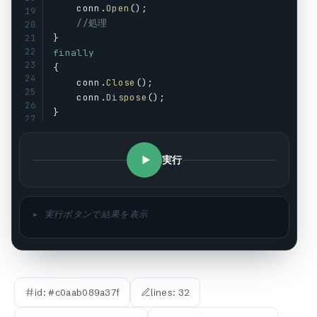
conn
.
Open
();
19
//処理
20
}
21
22
finally
23
{
24
conn
.
Close
();
25
conn
.
Dispose
();
26
}
27
28
// ✅定石1-c: using — try-finallyの構文糖衣（I
29
using
 (
var
conn
 = 
new
SqlConnection
(
connStr
)
実行
30
{
31
32
conn
.
Open
();
//処理
▸ 実行ボタンで結果を表示
}
// ↑ブロック終了時にconn.Dispose()がfinallyで確
id: #
c0aab089a37f
lines:
32