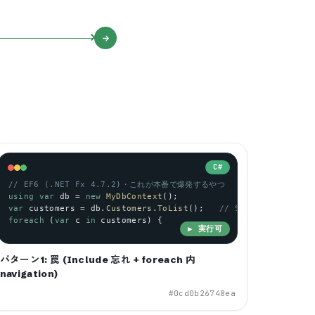
C#
= 
""
// EF6 (.NET Fx 4.7.2)・これが本番で爆発するやつ
; }
 
public
using
int
var
Amount
db
 = 
new
; }
MyDbContext
();
var
customers
 = 
db
.
Customers
.
ToList
();   
// SQL #1: SELECT 
foreach
 (
var
c
in
customers
) {
▶ 実行可
パターン1: 罠 (Include 忘れ + foreach 内
navigation)
#
0cd0b26748ea