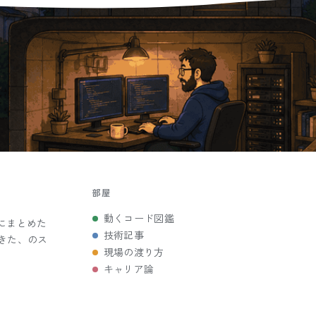
部屋
動くコード図鑑
にまとめた
技術記事
きた、のス
現場の渡り方
キャリア論