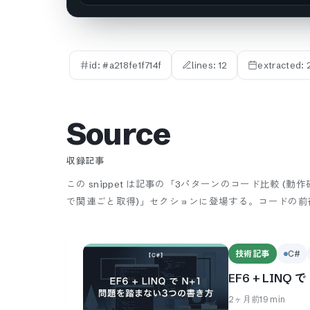
id: #
a218fe1f714f
lines:
12
extracted:
Source
収録記事
この snippet は記事の「3パターンのコード比較 (動作確認つき)
で関連ごと取得)」セクションに登場する。
コードの前
技術記事
C#
EF6 + LIN
2ヶ月前
19
min