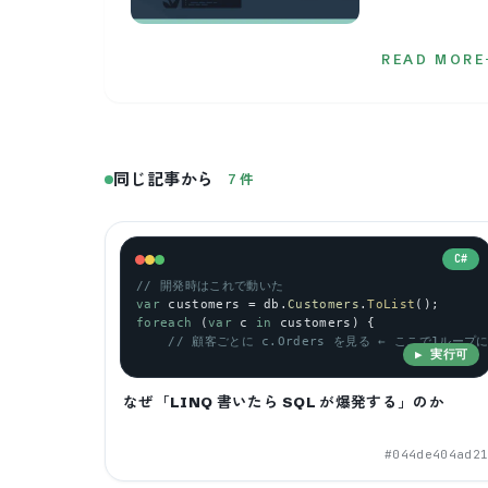
READ MORE
同じ記事から
7
件
C#
// 開発時はこれで動いた
var
customers
 = 
db
.
Customers
.
ToList
();
foreach
 (
var
c
in
customers
) {
// 顧客ごとに c.Orders を見る ← ここで1ループに
▶ 実行可
なぜ「LINQ 書いたら SQL が爆発する」のか
#
044de404ad2