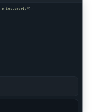
 o.CustomerId"
);