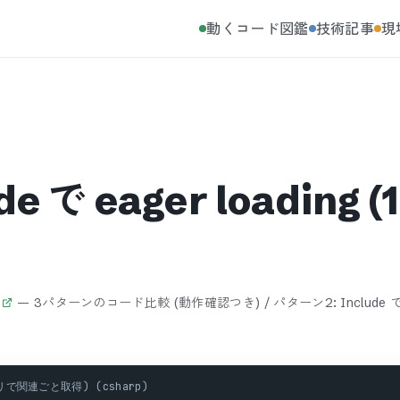
動くコード図鑑
技術記事
現
e で eager loading
—
3パターンのコード比較 (動作確認つき) / パターン2: Include で eag
エリで関連ごと取得) (csharp)