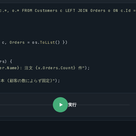
c.*, o.* FROM Customers c LEFT JOIN Orders o ON c.Id =
 
c
, 
Orders
 = 
os
.
ToList
() })
rs
) {
mer.Name}: 注文 {x.Orders.Count} 件"
);
1 本 (顧客の数によらず固定)"
);
実行