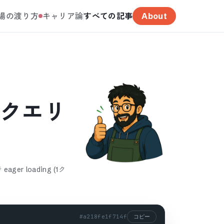
場の渡り方
キャリア論
すべての記事
About
 (1クエリ
er loading (1ク
#
a218fe1f714f
コピー