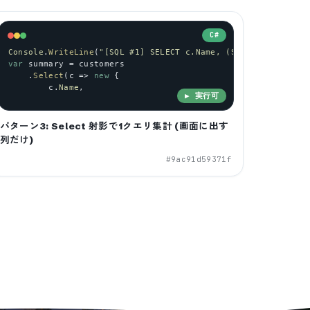
C#
Console
.
WriteLine
(
"[SQL #1] SELECT c.Name, (SELECT COUNT(*)
var
summary
 = 
customers
    .
Select
(
c
 => 
new
 {
c
.
Name
,
▶ 実行可
パターン3: Select 射影で1クエリ集計 (画面に出す
列だけ)
#
9ac91d59371f