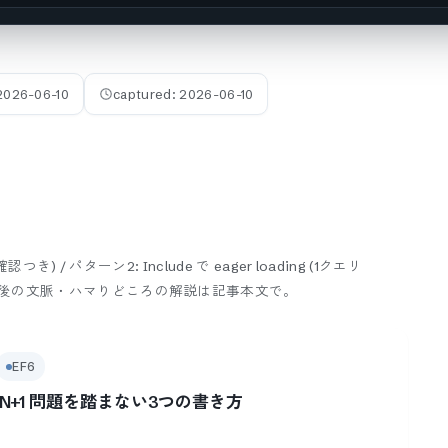
2026-06-10
captured:
2026-06-10
 / パターン2: Include で eager loading (1クエリ
後の文脈・ハマりどころの解説は記事本文で。
EF6
Q で N+1 問題を踏まない3つの書き方