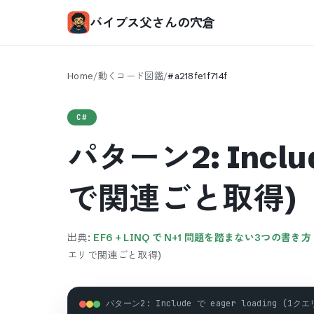
バイブス父さんの穴倉
Home
/
動くコード図鑑
/
#
a218fe1f714f
C#
パターン2: Includ
で関連ごと取得)
出典:
EF6 + LINQ で N+1 問題を踏まない3つの書き方
エリで関連ごと取得)
パターン2: Include で eager loading (1ク