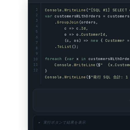
1
Console
.
WriteLine
(
"[SQL #1] SELECT 
2
var
customersWithOrders
 = 
customers
3
    .
GroupJoin
(
orders
,
4
c
 => 
c
.
Id
,
5
o
 => 
o
.
CustomerId
,
6
        (
c
, 
os
) => 
new
 { 
Customer
 =
7
    .
ToList
();
8
9
foreach
 (
var
x
in
customersWithOrde
10
11
Console
.
WriteLine
($
"  {x.Custo
12
}
Console
.
WriteLine
($
"発行 SQL 合計: 
▸ 実行ボタンで結果を表示