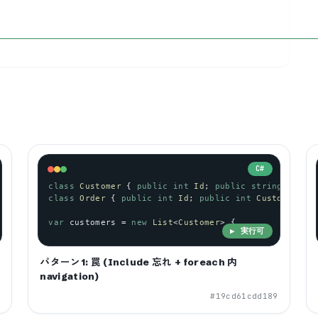
C#
class
Customer
 { 
public
int
Id
; 
public
string
Name
 
class
Order
 { 
public
int
Id
; 
public
int
CustomerId
;
1 SQL 飛ぶ
var
customers
 = 
new
List
<
Customer
> {
▶ 実行可
パターン1: 罠 (Include 忘れ + foreach 内
navigation)
1
#
19cd61cdd189