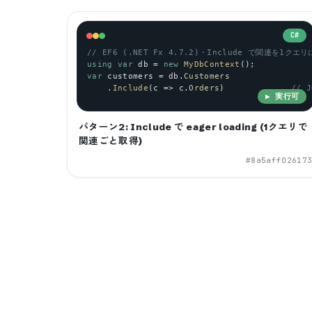
C#
// EF6 (.NET Fx 4.7.2)・Include で関連を1ク
using
var
db
 = 
new
MyDbContext
();
var
customers
 = 
db
.
Customers
    .
Include
(
c
 => 
c
.
Orders
)             
// 
▶ 実行可
パターン2: Include で eager loading (1クエリで
関連ごと取得)
#
8a5aff02617