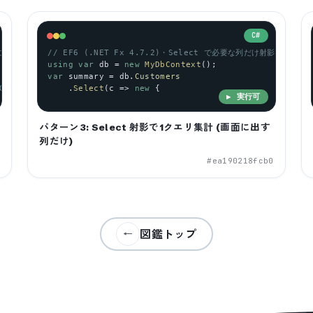
C#
エリにまとめる
// EF6 (.NET Fx 4.7.2)・Select で必要な列だけ射影
using
var
db
 = 
new
MyDbContext
();
var
summary
 = 
db
.
Customers
JOIN Orders を含める
    .
Select
(
c
 => 
new
 {
▶ 実行可
パターン3: Select 射影で1クエリ集計 (画面に出す
列だけ)
3
#
ea190218fcb0
図鑑トップ
←