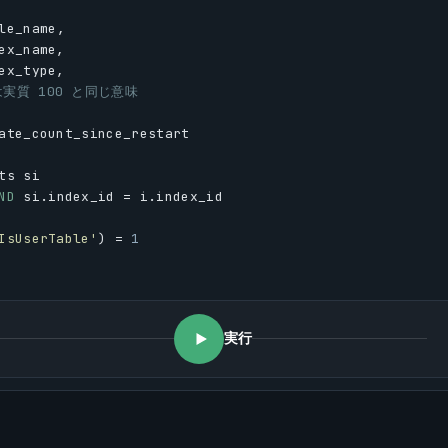
le_name
,
ex_name
,
ex_type
,
 は実質 100 と同じ意味
ate_count_since_restart
ts
si
ND
si
.
index_id
 = 
i
.
index_id
IsUserTable'
) = 
1
実行