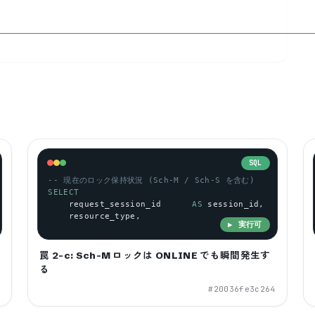
SQL
-- 現在のロック保持状況 (Sch-M / Sch-S を含む)
SELECT
request_session_id
AS
session_id
,
resource_type
,
▶ 実行可
罠 2-c: Sch-M ロックは ONLINE でも瞬間発生す
る
2
#
20036fe3c264