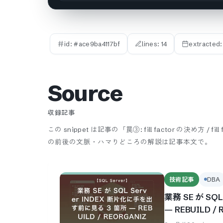
id: #
ace9ba4117bf
lines:
14
extracted
Source
収録記事
この snippet は記事の「罠③: fill factor の決め方 
の前後の文脈・ハマりどころの解説は記事本文で。
技術記事
DBA
業務 SE が SQ
— REBUILD 