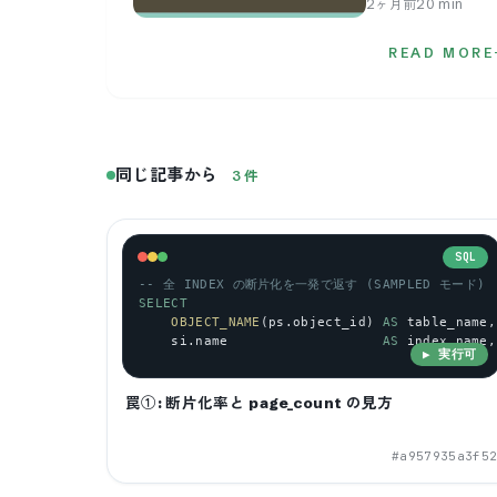
2ヶ月前
20
min
READ MORE
同じ記事から
3
件
SQL
-- 全 INDEX の断片化を一発で返す (SAMPLED モード)
SELECT
OBJECT_NAME
(
ps
.
object_id
) 
AS
table_name
,
si
.
name
AS
index_name
,
▶ 実行可
罠①: 断片化率と page_count の見方
#
a957935a3f5