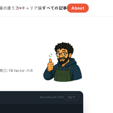
場の渡り方
キャリア論
すべての記事
About
罠③: fill factor の決
#
ace9ba4117bf
コピー