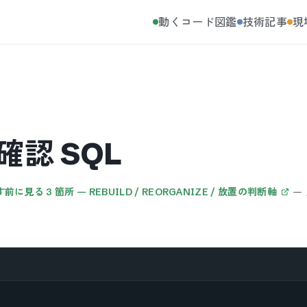
動くコード図鑑
技術記事
現
現状確認 SQL
す前に見る 3 箇所 — REBUILD / REORGANIZE / 放置の判断軸
—