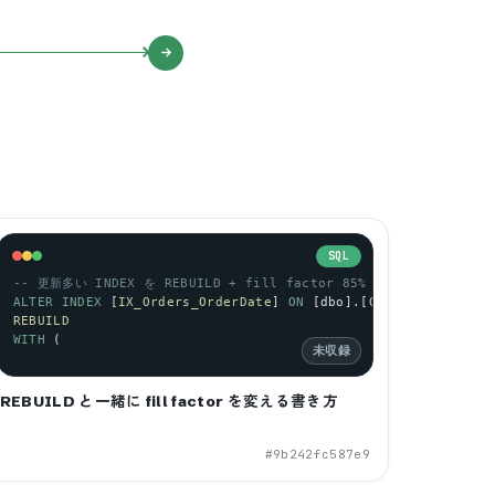
SQL
-- 更新多い INDEX を REBUILD + fill factor 85% で再構築
ALTER
INDEX
 [
IX_Orders_OrderDate
] 
ON
 [
dbo
].[
Orders
]
REBUILD
WITH
 (
未収録
REBUILD と一緒に fill factor を変える書き方
#
9b242fc587e9