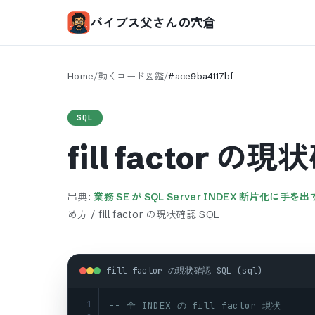
バイブス父さんの穴倉
Home
/
動くコード図鑑
/
#
ace9ba4117bf
SQL
fill factor の
出典:
業務 SE が SQL Server INDEX 断片化に手を出
め方 / fill factor の現状確認 SQL
fill factor の現状確認 SQL (sql)
1
-- 全 INDEX の fill factor 現状