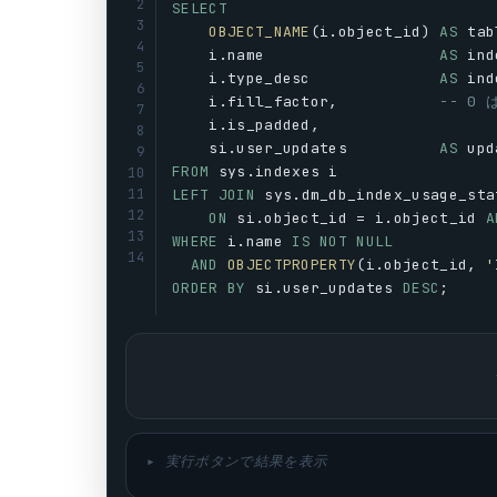
2
SELECT
3
OBJECT_NAME
(
i
.
object_id
) 
AS
tab
4
i
.
name
AS
ind
5
i
.
type_desc
AS
ind
6
i
.
fill_factor
,           
-- 0
7
i
.
is_padded
,
8
si
.
user_updates
AS
upd
9
FROM
sys
.
indexes
i
10
11
LEFT
JOIN
sys
.
dm_db_index_usage_sta
12
ON
si
.
object_id
 = 
i
.
object_id
A
13
WHERE
i
.
name
IS
NOT
NULL
14
AND
OBJECTPROPERTY
(
i
.
object_id
, 
'
ORDER
BY
si
.
user_updates
DESC
;
▸ 実行ボタンで結果を表示