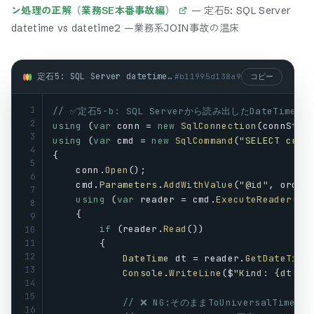
ン処理の正解（業務SE本番事故編）
—
定石5: SQL Server
datetime vs datetime2 —業務系JOIN事故の温床
定石5: SQL Server datetime vs datetime2 —業務系JOIN事故の温床 (csharp)
#
b11995d138a9
コピー
1
// ✅定石5-b: SQL Serverから読み出したDateTimeのKi
2
using
 (
var
conn
 = 
new
SqlConnection
(
connStr
)
3
using
 (
var
cmd
 = 
new
SqlCommand
(
"SELECT crea
4
{
5
conn
.
Open
();
6
cmd
.
Parameters
.
AddWithValue
(
"@id"
, 
order
7
using
 (
var
reader
 = 
cmd
.
ExecuteReader
())
8
    {
9
if
 (
reader
.
Read
())
10
11
        {
12
DateTime
dt
 = 
reader
.
GetDateTime
13
Console
.
WriteLine
($
"Kind: {dt.Ki
14
15
// ❌ NG:そのままToUniversalTime
16