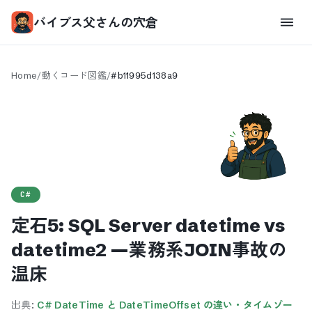
バイブス父さんの穴倉
Home
/
動くコード図鑑
/
#
b11995d138a9
C#
定石5: SQL Server datetime vs
datetime2 —業務系JOIN事故の
温床
出典:
C# DateTime と DateTimeOffset の違い・タイムゾー