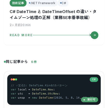
技術記事
.NET Framework
C#
C# DateTime と DateTimeOffset の違い・タ
イムゾーン処理の正解（業務SE本番事故編）
2ヶ月前
20
min
READ MORE
同じ記事から
6
件
C#
// ✅定石1: DateTime.Kindの3パターン
var
local
 = 
DateTime
.
Now
;                              
var
utc
   = 
DateTime
.
UtcNow
;                           
var
unsp
  = 
new
DateTime
(
2026
, 
5
, 
8
, 
14
, 
30
, 
0
);       
▶ 実行可