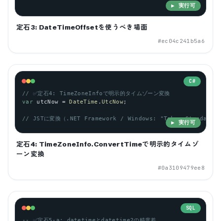
▶ 実行可
定石3: DateTimeOffsetを使うべき場面
#
ec04c241b5a6
C#
// ✅定石4: TimeZoneInfoで明示的タイムゾーン変換
var
utcNow
 = 
DateTime
.
UtcNow
;
// JSTに変換（.NET Framework / Windows: "Tokyo Standard 
▶ 実行可
定石4: TimeZoneInfo.ConvertTimeで明示的タイムゾ
ーン変換
#
0a3109479ee8
SQL
-- ✅定石5-a: datetimeとdatetime2の精度差