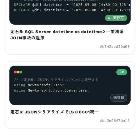
DECLARE
@dt1
datetime
  = 
'2026-05-08 14:30:00.123'
;
DECLARE
@dt2
datetime2
 = 
'2026-05-08 14:30:00.123'
;
▶ 実行可
定石5: SQL Server datetime vs datetime2 —業務系
JOIN事故の温床
#
b343acd30a08
C#
// ✅定石6: JSONシリアライズでKindを死守する
using
Newtonsoft
.
Json
;
using
Newtonsoft
.
Json
.
Converters
;
未収録
定石6: JSONシリアライズでISO 8601統一
#
bd2c0847de10