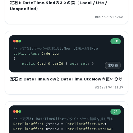
定石1: DateTime.Kindの3つの罠（Local / Utc /
Unspecified）
#
05c39f91324d
C#
// ✅定石2:サーバー処理はUtcNow、UI表示だけNow
public
class
OrderLog
{
public
Guid
OrderId
 { 
get
; 
set
; }
未収録
定石2: DateTime.NowとDateTime.UtcNowの使い分け
#
23a7f94f1fd9
C#
// ✅定石3: DateTimeOffsetでタイムゾーン情報を持ち回る
DateTimeOffset
jstNow
 = 
DateTimeOffset
.
Now
;            
DateTimeOffset
utcNow
 = 
DateTimeOffset
.
UtcNow
;         