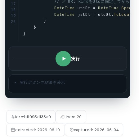
// ✅ OK: KindをUtcに固定してから
17
DateTime
utcDt
 = 
DateTime
.
Specif
18
DateTime
jstDt
 = 
utcDt
.
ToLocalTi
19
        }
20
    }
}
実行
▸ 実行ボタンで結果を表示
id: #
b11995d138a9
lines:
20
extracted:
2026-06-10
captured:
2026-06-04