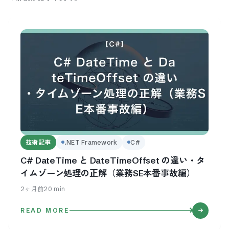
技術記事
.NET Framework
C#
C# DateTime と DateTimeOffset の違い・タ
イムゾーン処理の正解（業務SE本番事故編）
2ヶ月前
20
min
READ MORE