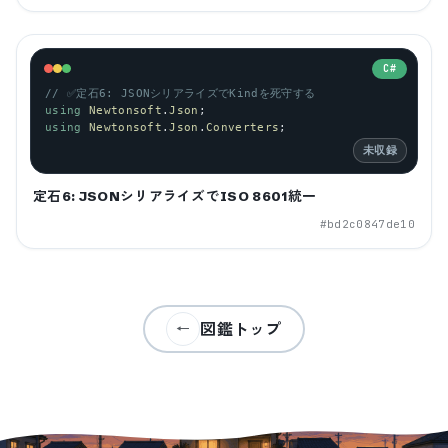
C#
// ✅定石6: JSONシリアライズでKindを死守する
using
Newtonsoft
.
Json
;
using
Newtonsoft
.
Json
.
Converters
;
未収録
定石6: JSONシリアライズでISO 8601統一
#
bd2c0847de10
図鑑トップ
←