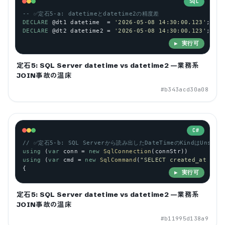
SQL
-- ✅定石5-a: datetimeとdatetime2の精度差
DECLARE
@dt1
datetime
  = 
'2026-05-08 14:30:00.123'
;
DECLARE
@dt2
datetime2
 = 
'2026-05-08 14:30:00.123'
;
▶ 実行可
定石5: SQL Server datetime vs datetime2 —業務系
JOIN事故の温床
#
b343acd30a08
C#
// ✅定石5-b: SQL Serverから読み出したDateTimeのKindはUnspeci
using
 (
var
conn
 = 
new
SqlConnection
(
connStr
))
using
 (
var
cmd
 = 
new
SqlCommand
(
"SELECT created_at FROM
{
▶ 実行可
定石5: SQL Server datetime vs datetime2 —業務系
JOIN事故の温床
#
b11995d138a9