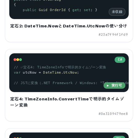
{
public
Guid
OrderId
 { 
get
; 
set
; }
未収録
定石2: DateTime.NowとDateTime.UtcNowの使い分け
#
23a7f94f1fd9
C#
// ✅定石4: TimeZoneInfoで明示的タイムゾーン変換
var
utcNow
 = 
DateTime
.
UtcNow
;
// JSTに変換（.NET Framework / Windows: "Tokyo Standard 
▶ 実行可
定石4: TimeZoneInfo.ConvertTimeで明示的タイムゾ
ーン変換
#
0a3109479ee8