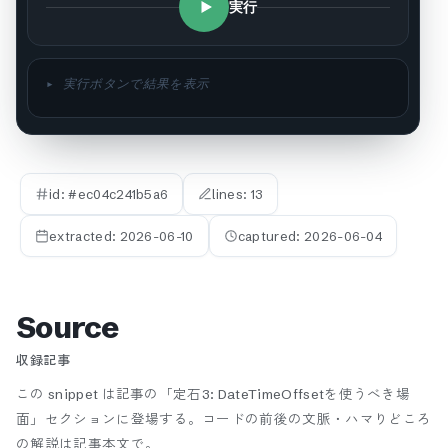
実行
▸ 実行ボタンで結果を表示
id: #
ec04c241b5a6
lines:
13
extracted:
2026-06-10
captured:
2026-06-04
Source
収録記事
この snippet は記事の「定石3: DateTimeOffsetを使うべき場
面」セクションに登場する。
コードの前後の文脈・ハマりどころ
の解説は記事本文で。