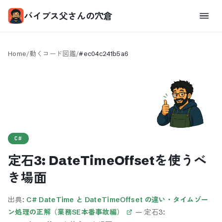
バイブス父さんの穴倉
Home
/
動くコード図鑑
/
#
ec04c241b5a6
C#
定石3: DateTimeOffsetを使うべ
き場面
出典:
C# DateTime と DateTimeOffset の違い・タイムゾー
ン処理の正解（業務SE本番事故編）
—
定石3: