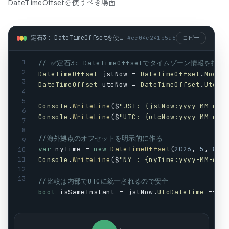
DateTimeOffsetを使うべき場面
定石3: DateTimeOffsetを使うべき場面 (csharp)
#
ec04c241b5a6
コピー
1
// ✅定石3: DateTimeOffsetでタイムゾーン情報を持ち
2
DateTimeOffset
jstNow
 = 
DateTimeOffset
.
Now
; 
3
DateTimeOffset
utcNow
 = 
DateTimeOffset
.
UtcNo
4
5
Console
.
WriteLine
($
"JST: {jstNow:yyyy-MM-dd 
6
Console
.
WriteLine
($
"UTC: {utcNow:yyyy-MM-dd 
7
8
//海外拠点のオフセットを明示的に作る
9
var
nyTime
 = 
new
DateTimeOffset
(
2026
, 
5
, 
8
, 
10
11
Console
.
WriteLine
($
"NY : {nyTime:yyyy-MM-dd 
12
13
//比較は内部でUTCに統一されるので安全
bool
isSameInstant
 = 
jstNow
.
UtcDateTime
 == 
n