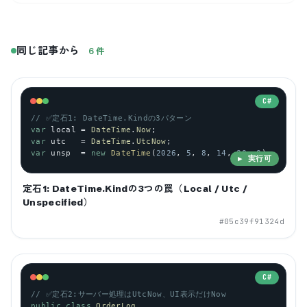
同じ記事から
6
件
C#
// ✅定石1: DateTime.Kindの3パターン
var
local
 = 
DateTime
.
Now
;                              
var
utc
   = 
DateTime
.
UtcNow
;                           
var
unsp
  = 
new
DateTime
(
2026
, 
5
, 
8
, 
14
, 
30
, 
0
);       
▶ 実行可
定石1: DateTime.Kindの3つの罠（Local / Utc /
Unspecified）
#
05c39f91324d
C#
// ✅定石2:サーバー処理はUtcNow、UI表示だけNow
public
class
OrderLog