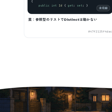
{
public
int
Id
 { 
get
; 
set
; }
未収録
罠：参照型のリストでDistinctは動かない
#
47f2125f4da