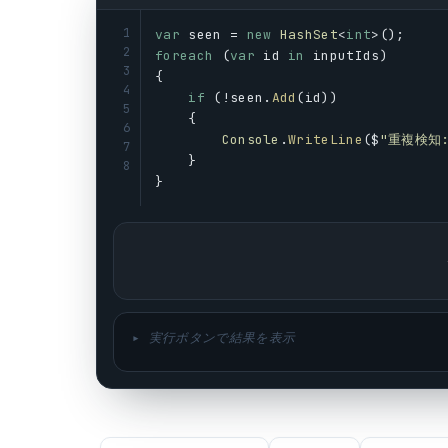
1
var
seen
 = 
new
HashSet
<
int
>();
2
foreach
 (
var
id
in
inputIds
)
3
{
4
if
 (!
seen
.
Add
(
id
))
5
    {
6
Console
.
WriteLine
($
"重複検知:
7
    }
8
}
▸ 実行ボタンで結果を表示