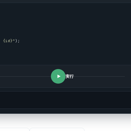
 {id}"
);
実行