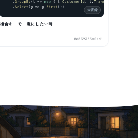
= 
new
    .
DateTime
GroupBy
(
(
2025
t
 => 
, 
new
1
, 
 { 
10
)},
t
.
CustomerId
, 
t
.
TransactionDate
 })
dAt
    .
 = 
new
Select
DateTime
(
g
 => 
(
g
2024
.
First
, 
6
())
, 
1
)},
未収録
複合キーで一意にしたい時
#
d839385e04d1