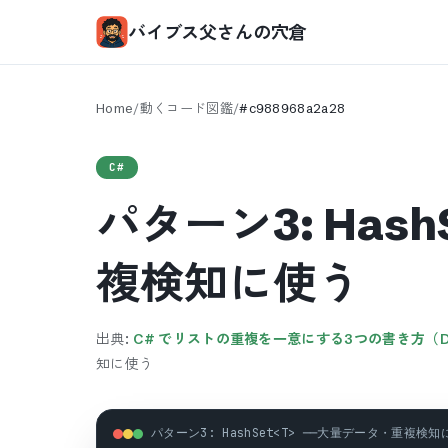
バイブス父さんの穴倉
Home
/
動くコード図鑑
/
#
c988968a2a28
C#
パターン3: Has
複検知に使う
出典:
C# でリストの重複を一意にする3つの書き方（Distinc
知に使う
パターン3: HashSet<T> ──大量データ・重複検知に