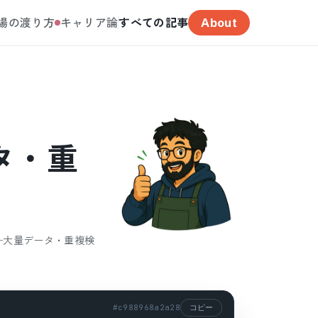
場の渡り方
キャリア論
すべての記事
About
ータ・重
 ──大量データ・重複検
#
c988968a2a28
コピー