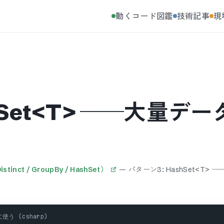
動くコード図鑑
技術記事
現
hSet<T> ──大量デ
t / GroupBy / HashSet）
—
パターン3: HashSet<T>
使う (csharp)