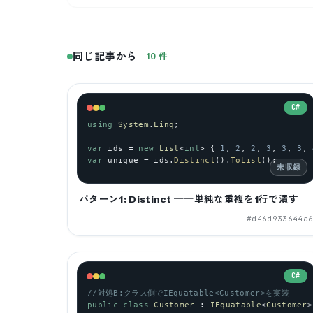
同じ記事から
10
件
C#
using
System
.
Linq
;
var
ids
 = 
new
List
<
int
> { 
1
, 
2
, 
2
, 
3
, 
3
, 
3
, 
var
unique
 = 
ids
.
Distinct
().
ToList
();
未収録
パターン1: Distinct ──単純な重複を1行で潰す
#
d46d933644a
C#
//対処B:クラス側でIEquatable<Customer>を実装
public
class
Customer
 : 
IEquatable
<
Customer
>