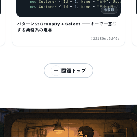
new
Customer
 { 
Id
 = 
1
, 
Name
 = 
"田中"
, 
UpdatedAt
 
new
Customer
 { 
Id
 = 
1
, 
Name
 = 
"田中（旧）"
, 
Update
未収録
パターン2: GroupBy + Select ──キーで一意に
する業務系の定番
c
#
22180cc0d40e
図鑑トップ
←