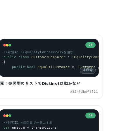
C#
//対処A: IEqualityComparer<T>を渡す
public
class
CustomerComparer
 : 
IEqualityComparer
<
Customer
>
{
public
bool
Equals
(
Customer
x
, 
Customer
y
)=>
未収録
罠：参照型のリストでDistinctは動かない
#
8249db6f6321
C#
//顧客ID +取引日で一意にする
var
unique
 = 
transactions