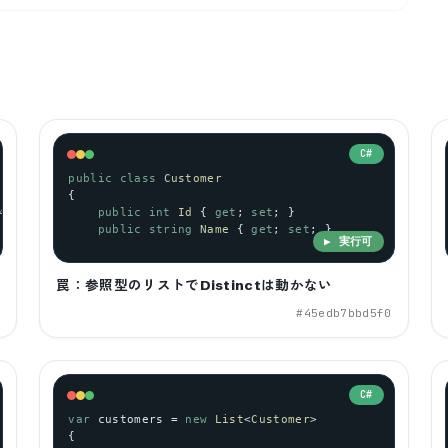
C#
public
class
Customer
{
4
 };
public
int
Id
 { 
get
; 
set
; }
public
string
Name
 { 
get
; 
set
; }
▶ 実行可
罠：参照型のリストでDistinctは動かない
6
#
45edb7bbd5f0
C#
var
customers
 = 
new
List
<
Customer
>
{