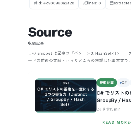
id: #
c988968a2a28
lines:
8
extracte
Source
収録記事
この snippet は記事の「パターン3: HashSet
ードの前後の文脈・ハマりどころの解説は記事本文で
技術記事
C#
C# でリストの
GroupBy / Ha
2ヶ月前
15
min
READ MORE