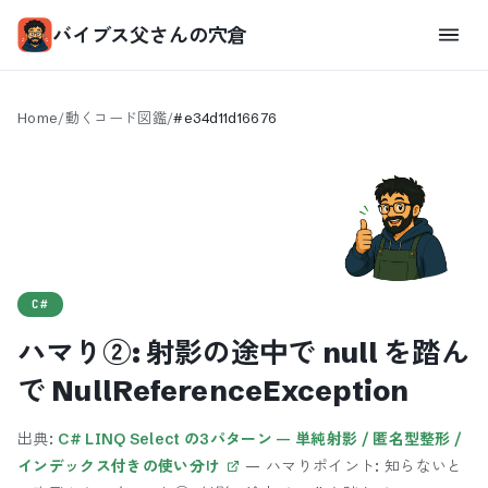
バイブス父さんの穴倉
Home
/
動くコード図鑑
/
#
e34d11d16676
C#
ハマり②: 射影の途中で null を踏ん
で NullReferenceException
出典:
C# LINQ Select の3パターン — 単純射影 / 匿名型整形 /
インデックス付きの使い分け
—
ハマりポイント: 知らないと