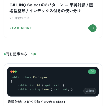
C# LINQ Select の3パターン — 単純射影 / 匿
名型整形 / インデックス付きの使い分け
2ヶ月前
12
min
READ MORE
同じ記事から
6
件
C#
public
class
Employee
{
public
int
Id
 { 
get
; 
set
; }
public
string
Name
 { 
get
; 
set
; }
未収録
最短対処: コピペで動く3つの Select