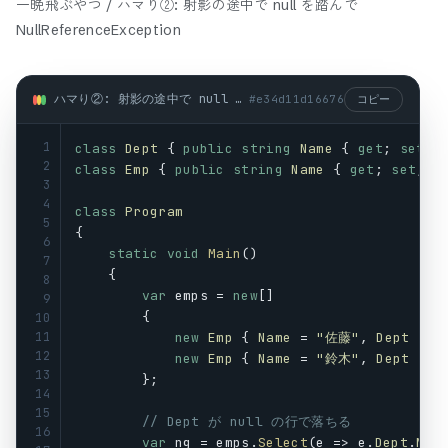
一晩飛ぶやつ / ハマり②: 射影の途中で null を踏んで
NullReferenceException
ハマり②: 射影の途中で null を踏んで NullReferenceException (csharp)
#
e34d11d16676
コピー
1
class
Dept
 { 
public
string
Name
 { 
get
; 
set
; 
2
class
Emp
 { 
public
string
Name
 { 
get
; 
set
; }
3
4
class
Program
5
{
6
static
void
Main
()
7
    {
8
var
emps
 = 
new
[]
9
        {
10
11
new
Emp
 { 
Name
 = 
"佐藤"
, 
Dept
 = 
n
12
new
Emp
 { 
Name
 = 
"鈴木"
, 
Dept
 = 
n
13
        };
14
15
// Dept が null の行で落ちる
16
var
ng
 = 
emps
.
Select
(
e
 => 
e
.
Dept
.
Nam