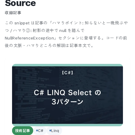
Source
収録記事
この snippet は記事の「ハマりポイント: 知らないと一晩飛ぶや
つ / ハマり②: 射影の途中で null を踏んで
NullReferenceException」セクションに登場する。
コードの前
後の文脈・ハマりどころの解説は記事本文で。
技術記事
C#
Linq