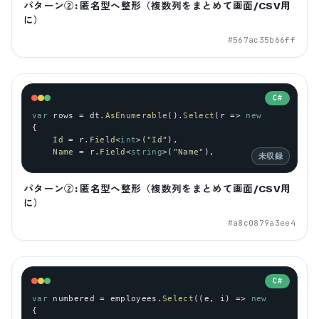
パターン②: 匿名型へ整形（複数列をまとめて画面/CSV用
に）
#
567ac35b66ff
C#
var
rows
 = 
dt
.
AsEnumerable
().
Select
(
r
 => 
new
{
Id
 = 
r
.
Field
<
int
>(
"Id"
),
Name
 = 
r
.
Field
<
string
>(
"Name"
),
未収録
パターン②: 匿名型へ整形（複数列をまとめて画面/CSV用
に）
#
a8c0879a3ee4
C#
var
numbered
 = 
employees
.
Select
((
e
, 
i
) => 
new
{