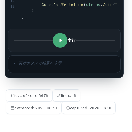
17
Console
.
WriteLine
(
string
.
Join
(
", "
, 
18
    }
}
実行
▸ 実行ボタンで結果を表示
id: #
e34d11d16676
lines:
18
extracted:
2026-06-10
captured:
2026-06-10