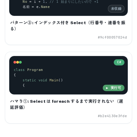
No
 = 
i
 + 
1
, 
// 1 始まりにしたいので +1
    名前 = 
e
.
Name
未収録
パターン③: インデックス付き Select（行番号・連番を振
る）
#
9cf00057024d
C#
class
Program
{
static
void
Main
()
    {
▶ 実行可
ハマり①: Select は foreach するまで実行されない（遅
延評価）
#
b2e4130e3fde