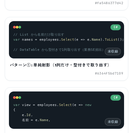
#
fa5486377d42
C#
// List から名前だけ取り出す
var
names
 = 
employees
.
Select
(
e
 => 
e
.
Name
).
ToList
();
// DataTable から型付きで1列取り出す（業務SE頻出）
未収録
パターン①: 単純射影（1列だけ・型付きで取り出す）
#
6364f5bd7109
C#
var
view
 = 
employees
.
Select
(
e
 => 
new
{
e
.
Id
,
    名前 = 
e
.
Name
,
未収録