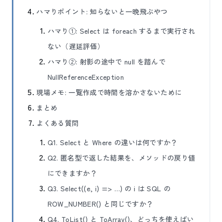
ハマりポイント: 知らないと一晩飛ぶやつ
ハマり①: Select は foreach するまで実行され
ない（遅延評価）
ハマり②: 射影の途中で null を踏んで
NullReferenceException
現場メモ: 一覧作成で時間を溶かさないために
まとめ
よくある質問
Q1. Select と Where の違いは何ですか？
Q2. 匿名型で返した結果を、メソッドの戻り値
にできますか？
Q3. Select((e, i) => …) の i は SQL の
ROW_NUMBER() と同じですか？
Q4. ToList() と ToArray()、どっちを使えばい