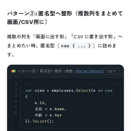
パターン②: 匿名型へ整形（複数列をまとめて
画面/CSV用に）
複数の列を「画面に出す形」「CSV に書き出す形」へ
まとめたい時。匿名型（
）に詰めま
new { ... }
す。
パターン②: 匿名型へ整形（複数列をまとめて画面/CSV用に） (csharp)
#
567ac35b66ff
コピー
1
2
var
view
 = 
employees
.
Select
(
e
 => 
new
3
{
4
e
.
Id
,
5
    名前 = 
e
.
Name
,
6
    年齢 = 
e
.
Age
}).
ToList
();