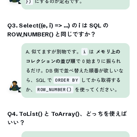
にするのが定石です。
})
Q3. Select((e, i) => …) の i は SQL の
ROW_NUMBER() と同じですか？
A. 似てますが別物です。
は
メモリ上の
i
コレクションの並び順
で 0 始まりに振られ
るだけ。DB 側で並べ替えた順番が欲しいな
ら、SQL で
してから取得する
ORDER BY
か、
を使ってください。
ROW_NUMBER()
Q4. ToList() と ToArray()、どっちを使えば
いい？