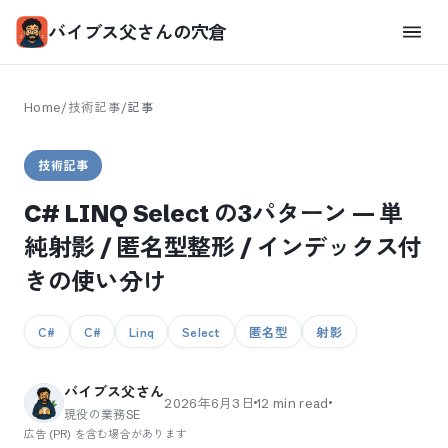
バイブス父さんの穴倉
Home
/
技術記事
/
記事
技術記事
C# LINQ Select の3パターン — 単
純射影 / 匿名型整形 / インデックス付
きの使い分け
C#
C#
Linq
Select
匿名型
射影
バイブス父さん
2026年6月3日
12
min read
現役の業務SE
広告 (PR) を含む場合があります