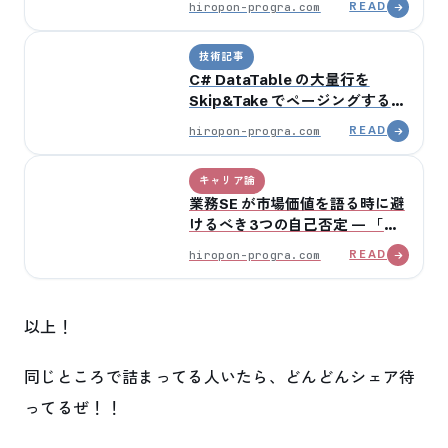
hiropon-progra.com
READ
技術記事
C# DataTable の大量行を
Skip&Take でページングする3
パターン — 1万行を1000件ずつ
hiropon-progra.com
READ
処理する設計
キャリア論
業務SE が市場価値を語る時に避
けるべき3つの自己否定 — 「俺
なんてただの〜だから」の解体
hiropon-progra.com
READ
以上！
同じところで詰まってる人いたら、どんどんシェア待
ってるぜ！！