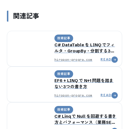
関連記事
技術記事
C# DataTable を LINQ でフィ
ルタ・GroupBy・分割する3パ
ターン
hiropon-progra.com
READ
技術記事
EF6 + LINQ で N+1 問題を踏ま
ない3つの書き方
hiropon-progra.com
READ
技術記事
C# Linq で Null を回避する書き
方とパフォーマンス（業務SEの
コピペで動くやつ）