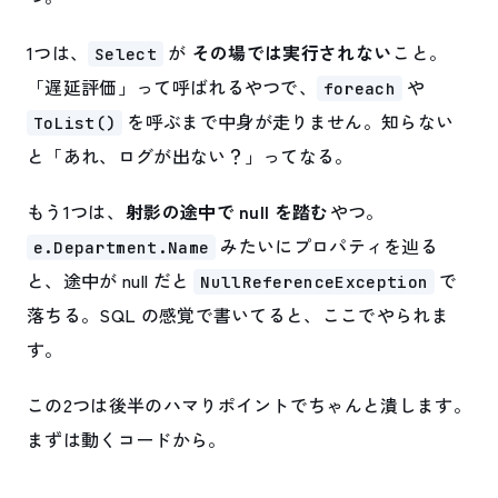
1つは、
が
その場では実行されない
こと。
Select
「遅延評価」って呼ばれるやつで、
や
foreach
を呼ぶまで中身が走りません。知らない
ToList()
と「あれ、ログが出ない？」ってなる。
もう1つは、
射影の途中で null を踏む
やつ。
みたいにプロパティを辿る
e.Department.Name
と、途中が null だと
で
NullReferenceException
落ちる。SQL の感覚で書いてると、ここでやられま
す。
この2つは後半のハマりポイントでちゃんと潰します。
まずは動くコードから。