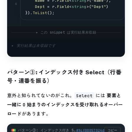
Name
 = 
r
.
Field
<
string
>(
"Name"
),
6
Dept
 = 
r
.
Field
<
string
>(
"Dept"
)
}).
ToList
();
▸ この snippet は実行結果未収録
▸ 実行結果は未収録です
パターン③: インデックス付き Select（行番
号・連番を振る）
意外と知られてないのがこれ。
には
要素と
Select
一緒に 0 始まりのインデックスを受け取れるオーバー
ロード
があります。
パターン③: インデックス付き Select（行番号・連番を振る） (csharp)
#
9cf00057024d
コピー