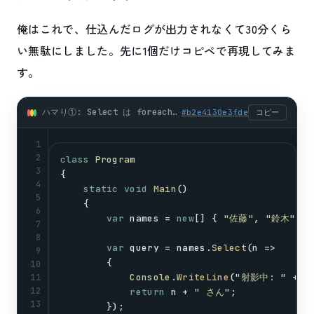
俺はこれで、仕込んだログが出力されなくて30分くら
い無駄にしました。先に1個だけコピペで再現してみま
す。
ハマり①: Select は foreach するまで実行されない（遅延評価） (csharp)
#
b2e4130e3fde
コピー
1
2
class
Program
3
{
4
static
void
Main
()
5
    {
6
var
names
 = 
new
[] { 
"佐藤"
, 
"鈴木"
, 
7
8
var
query
 = 
names
.
Select
(
n
 =>
9
        {
10
Console
.
WriteLine
(
"射影中: "
 + 
n
11
12
return
n
 + 
" さん"
;
13
        });