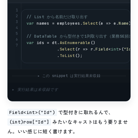
1
2
// List から名前だけ取り出す
3
var
names
 = 
employees
.
Select
(
e
 => 
e
.
Name
).
T
4
5
// DataTable から型付きで1列取り出す（業務SE頻出）
6
var
ids
 = 
dt
.
AsEnumerable
()
7
            .
Select
(
r
 => 
r
.
Field
<
int
>(
"Id"
)
            .
ToList
();
▸ この snippet は実行結果未収録
▸ 実行結果は未収録です
で型付きに取れるんで、
Field<int>("Id")
みたいなキャストはもう要りませ
(int)row["Id"]
ん。いい感じに短く書けます。