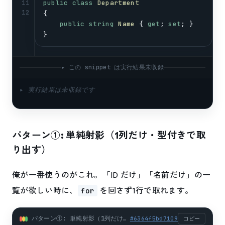
public
class
Department
11
12
{
public
string
Name
 { 
get
; 
set
; }
}
▸ この snippet は実行結果未収録
▸ 実行結果は未収録です
パターン①: 単純射影（1列だけ・型付きで取
り出す）
俺が一番使うのがこれ。「ID だけ」「名前だけ」の一
覧が欲しい時に、
を回さず1行で取れます。
for
パターン①: 単純射影（1列だけ・型付きで取り出す） (csharp)
#
6364f5bd7109
コピー