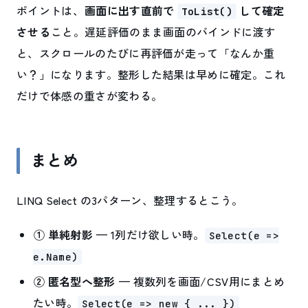
ポイントは、
画面に出す直前で
して確定
ToList()
させる
こと。遅延評価のまま画面のバインドに渡す
と、スクロールのたびに再評価が走って「なんか重
い？」になります。整形した結果は早めに確定。これ
だけで体感の重さが変わる。
まとめ
LINQ Select の3パターン、整理するとこう。
① 単純射影
— 1列だけ欲しい時。
Select(e =>
e.Name)
② 匿名型へ整形
— 複数列を画面/CSV用にまとめ
たい時。
Select(e => new { ... })