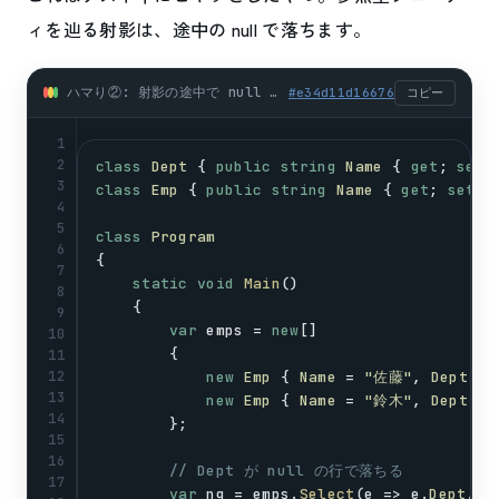
ィを辿る射影は、途中の null で落ちます。
ハマり②: 射影の途中で null を踏んで NullReferenceException (csharp)
#
e34d11d16676
コピー
1
2
class
Dept
 { 
public
string
Name
 { 
get
; 
set
;
3
class
Emp
 { 
public
string
Name
 { 
get
; 
set
; 
4
5
class
Program
6
{
7
static
void
Main
()
8
    {
9
var
emps
 = 
new
[]
10
        {
11
12
new
Emp
 { 
Name
 = 
"佐藤"
, 
Dept
 = 
13
new
Emp
 { 
Name
 = 
"鈴木"
, 
Dept
 = 
14
        };
15
16
// Dept が null の行で落ちる
17
var
ng
 = 
emps
.
Select
(
e
 => 
e
.
Dept
.
Na