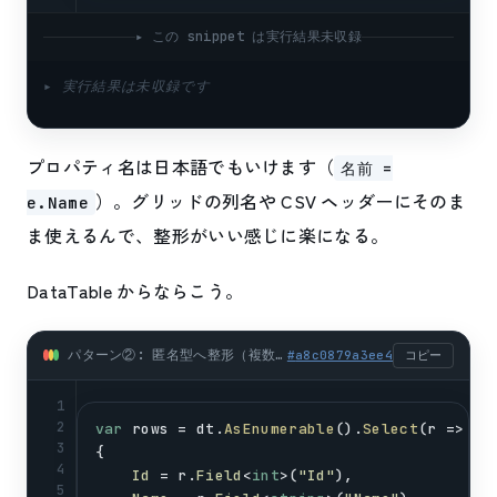
▸ この snippet は実行結果未収録
▸ 実行結果は未収録です
プロパティ名は日本語でもいけます（
名前 =
）。グリッドの列名や CSV ヘッダーにそのま
e.Name
ま使えるんで、整形がいい感じに楽になる。
DataTable からならこう。
パターン②: 匿名型へ整形（複数列をまとめて画面/CSV用に） (csharp)
#
a8c0879a3ee4
コピー
1
2
var
rows
 = 
dt
.
AsEnumerable
().
Select
(
r
 => 
ne
3
{
4
Id
 = 
r
.
Field
<
int
>(
"Id"
),
5