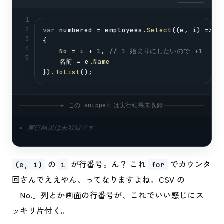
1
2
var
numbered
 = 
employees
.
Select
((
e
, 
i
) => 
n
3
{
4
No
 = 
i
 + 
1
, 
// 1 始まりにしたいので +1
5
    名前 = 
e
.
Name
}).
ToList
();
▸ この snippet は実行結果未収録
▸ 実行結果は未収録です
の
が行番号。ん？ これ
でカウンタ
(e, i)
i
for
回さんでええやん、ってなりますよね。CSV の
「No.」列とか画面の行番号が、これでいい感じにス
ッキリ片付く。