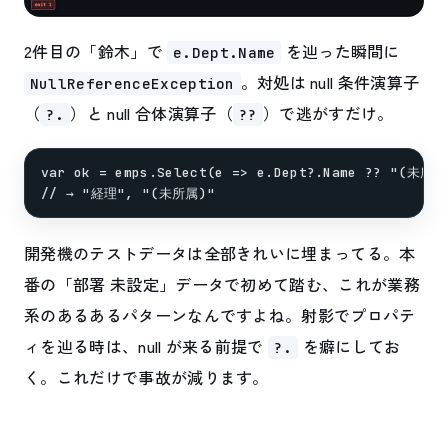
2件目の「鈴木」で
を辿った瞬間に
e.Dept.Name
。対処は null 条件演算子
NullReferenceException
（
）と null 合体演算子（
）で逃がすだけ。
?.
??
var ok = emps.Select(e => e.Dept?.Name ?? "(未所属)
開発機のテストデータは全部きれいに埋まってる。本
番の「部署 未設定」データで初めて踏む、これが業務
系のあるあるパターンなんですよね。射影でプロパテ
ィを辿る時は、null が来る前提で
を癖にしてお
?.
く。これだけで事故が減ります。