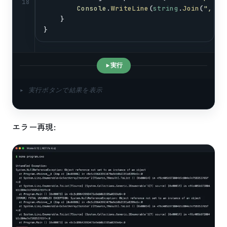
18
Console
.
WriteLine
(
string
.
Join
(
", "
,
    }
}
実行
▸ 実行ボタンで結果を表示
エラー再現: