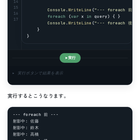
14
15
Console
.
WriteLine
(
"--- foreach 前 --
16
foreach
 (
var
x
in
query
) { }
17
Console
.
WriteLine
(
"--- foreach 後 --
    }
}
実行
▸ 実行ボタンで結果を表示
実行するとこうなります。
--- foreach 前 ---

射影中: 佐藤

射影中: 鈴木

射影中: 高橋
