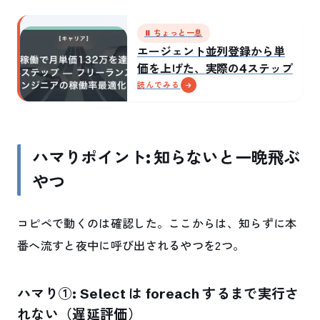
⏸ ちょっと一息
エージェント並列登録から単
価を上げた、実際の4ステップ
読んでみる
ハマりポイント: 知らないと一晩飛ぶ
やつ
コピペで動くのは確認した。ここからは、知らずに本
番へ流すと夜中に呼び出されるやつを2つ。
ハマり①: Select は foreach するまで実行さ
れない（遅延評価）