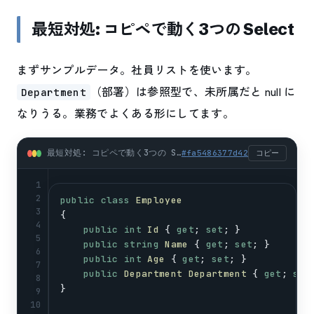
最短対処: コピペで動く3つの Select
まずサンプルデータ。社員リストを使います。
（部署）は参照型で、未所属だと null に
Department
なりうる。業務でよくある形にしてます。
最短対処: コピペで動く3つの Select (csharp)
#
fa5486377d42
コピー
1
2
public
class
Employee
3
{
4
public
int
Id
 { 
get
; 
set
; }
5
public
string
Name
 { 
get
; 
set
; }
6
public
int
Age
 { 
get
; 
set
; }
7
public
Department
Department
 { 
get
; 
set
8
}
9
10