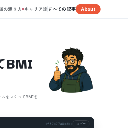
場の渡り方
キャリア論
すべての記事
About
BMI
ラスをつくってBMIを
#
f37a77a8c6bb
コピー