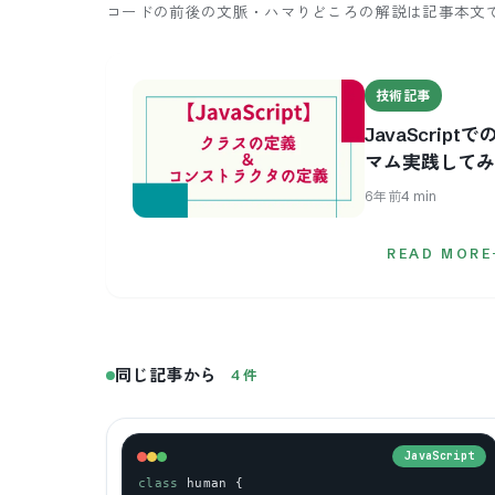
コードの前後の文脈・ハマりどころの解説は記事本文
技術記事
JavaScri
マム実践して
6年前
4
min
READ MORE
同じ記事から
4
件
JavaScript
class
human
 {