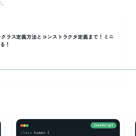
で。
ptでのクラス定義方法とコンストラクタ定義まで！ミニ
みる！
JavaScript
class
human
 {