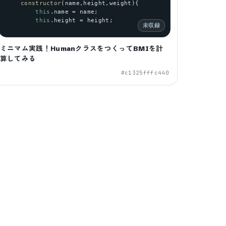
constructor
(
name
,
height
,
weight
){
this
.
name
 = 
name
;
this
.
height
 = 
height
;
未収録
ミニマム実践！HumanクラスをつくってBMIを計
算してみる
#
c1325fffc440