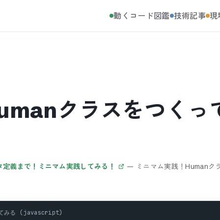
動くコード図鑑
技術記事
現
umanクラスをつくって
ラクタ定義まで！ミニマム実践してみる！
—
ミニマム実践！Humanク
 (javascript)