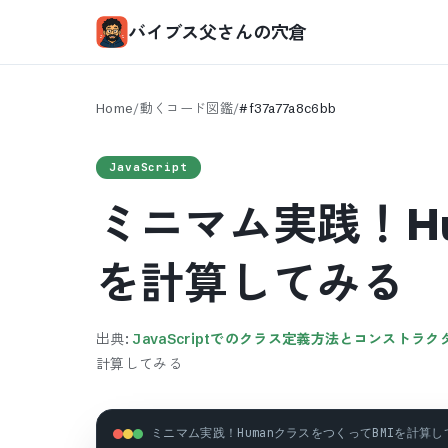
バイブス父さんの穴倉
Home
/
動くコード図鑑
/
#
f37a77a8c6bb
JavaScript
ミニマム実践！H
を計算してみる
出典:
JavaScriptでのクラス定義方法とコンスト
計算してみる
ミニマム実践！HumanクラスをつくってBMIを計算してみる