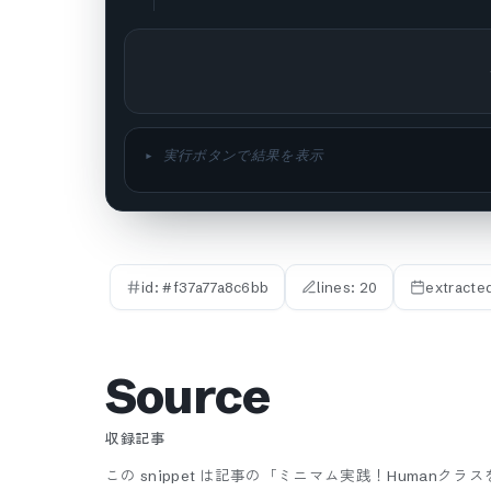
▸ 実行ボタンで結果を表示
id: #
f37a77a8c6bb
lines:
20
extracte
Source
収録記事
この snippet は記事の「ミニマム実践！Human