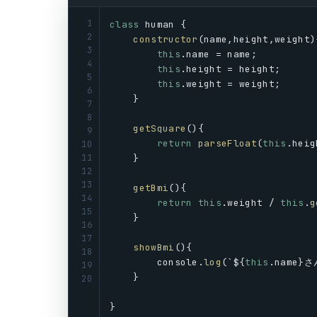
1
class
human
 {
2
constructor
(
name
,
height
,
weight
)
3
this
.
name
 = 
name
;
4
this
.
height
 = 
height
;
5
this
.
weight
 = 
weight
;
6
    }
7
8
getSquare
(){
9
return
parseFloat
(
this
.
heig
10
11
    }
12
13
getBmi
(){
14
return
this
.
weight
 / 
this
.
g
15
    }
16
17
showBmi
(){
18
console
.
log
(`${
this
.
name
}さ
19
    }
20
}