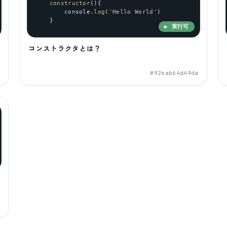
constructor
(){
console
.
log
(
'Hello World'
)
    }
▶ 実行可
コンストラクタとは？
2
#
92eab64d49da
3