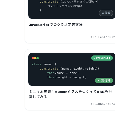
constructor
(コンストラクタでの引数){
        コンストラクタ内での処理
    }
未収録
JavaScriptでのクラス定義方法
#
6dffc51c604
JavaScript
class
human
 {
constructor
(
name
,
height
,
weight
){
this
.
name
 = 
name
;
this
.
height
 = 
height
;
▶ 実行可
ミニマム実践！HumanクラスをつくってBMIを計
算してみる
#
6268bb7340a