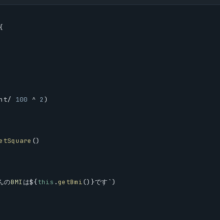
{
ht
/ 
100
 ^ 
2
)
etSquare
()
んの
BMI
は${
this
.
getBmi
()}です`)