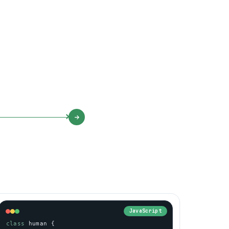
JavaScript
class
human
 {