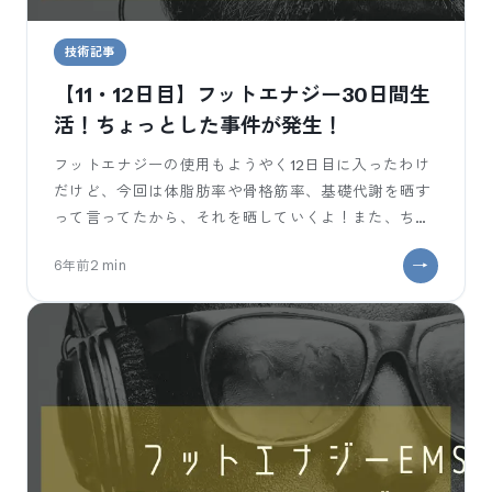
技術記事
【11・12日目】フットエナジー30日間生
活！ちょっとした事件が発生！
フットエナジーの使用もようやく12日目に入ったわけ
だけど、今回は体脂肪率や骨格筋率、基礎代謝を晒す
って言ってたから、それを晒していくよ！また、ちょ
っとした事件も起こったので、それについてもちょこ
6年前
2
min
っと[