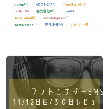
pickup
ADO.NET
TypeScript
7
7
6
T-SQL
客先常駐
Form
6
6
5
DataTable
DataAdapter
5
4
DataSource
要件定義
レビュー
4
4
4