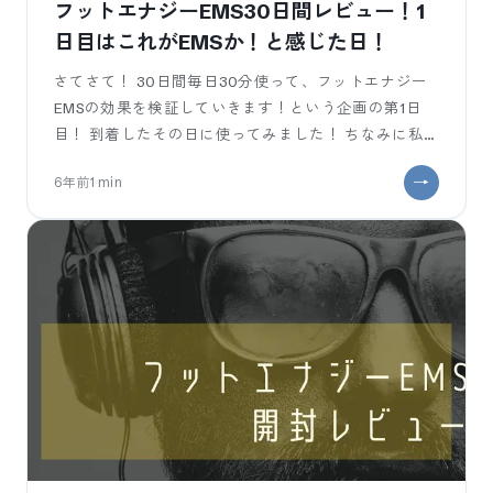
フットエナジーEMS30日間レビュー！1
日目はこれがEMSか！と感じた日！
さてさて！ 30日間毎日30分使って、フットエナジー
EMSの効果を検証していきます！という企画の第1日
目！ 到着したその日に使ってみました！ ちなみに私
はこれまでEMSといわれる電気で筋肉に刺激を与える
6年前
1
min
機械は使ったことが