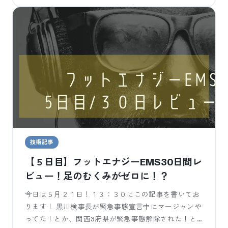
技術記事
【５日目】フットエナジーEMS30日間レ
ビュー！足のむくみがゼロに！？
今日は５月２１日！１３：３０にこの記事を書いてお
ります！ 黒川検事長が緊急事態宣言中にマージャンや
ってた！とか、関西3府県が緊急事態解除された！と