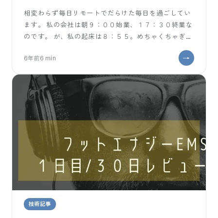
相変わらず毎日リモートでだらけた毎日を過ごしてい
ます。 私の会社は朝９：００始業、１７：３０終業な
のです。 が、私の起床は８：５５。めちゃくちゃぎり
ぎりです。 そのあとトイレに行って、顔洗って歯を磨
6年前
6
min
技術記事