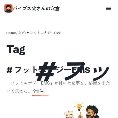
バイブス父さんの穴倉
Home
/
タグ
/
#
フットエナジーEMS
Tag
#
フッ
#
フットエナジーEMS
「
フットエナジーEMS
」が付いた記事を、部屋をまた
いで集めた。
全
11
件。