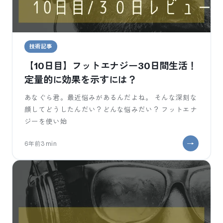
技術記事
【10日目】フットエナジー30日間生活！
定量的に効果を示すには？
あなぐら君。最近悩みがあるんだよね。 そんな深刻な
顔してどうしたんだい？どんな悩みだい？ フットエナ
ジーを使い始
6年前
3
min