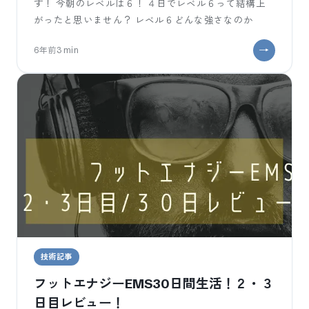
す！ 今朝のレベルは６！ ４日でレベル６って結構上
がったと思いません？ レベル６どんな強さなのか
6年前
3
min
技術記事
フットエナジーEMS30日間生活！２・３
日目レビュー！