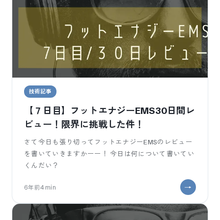
技術記事
【７日目】フットエナジーEMS30日間レ
ビュー！限界に挑戦した件！
さて今日も張り切ってフットエナジーEMSのレビュー
を書いていきますかーー！ 今日は何について書いてい
くんだい？
6年前
4
min