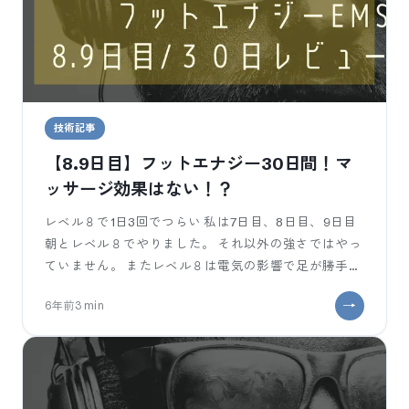
技術記事
【8.9日目】フットエナジー30日間！マ
ッサージ効果はない！？
レベル８で1日3回でつらい 私は7日目、8日目、9日目
朝とレベル８でやりました。 それ以外の強さではやっ
ていません。 またレベル８は電気の影響で足が勝手に
ぴーんっと伸びます。 が、私は足が伸びた時に、「筋
6年前
3
min
トレ」と称し電気