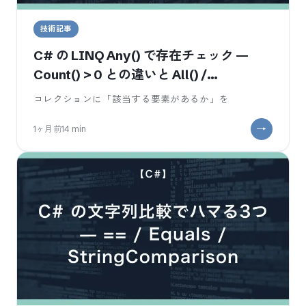
技術記事
C# の LINQ Any() で存在チェック —
Count() > 0 との違いと All() /
Contains() の使い分け
コレクションに「該当する要素があるか」を
1ヶ月前
14
min