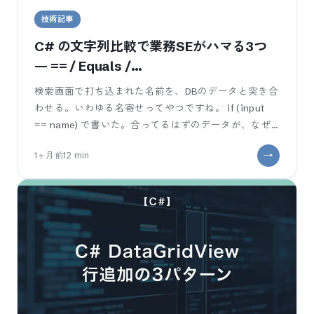
技術記事
C# の文字列比較で業務SEがハマる3つ
— == / Equals /
StringComparison（大文字小文字・カ
検索画面で打ち込まれた名前を、DBのデータと突き合
ルチャ・null）
わせる。いわゆる名寄せってやつですね。 if (input
== name) で書いた。合ってるはずのデータが、なぜ
かマッチしない。大
1ヶ月前
12
min