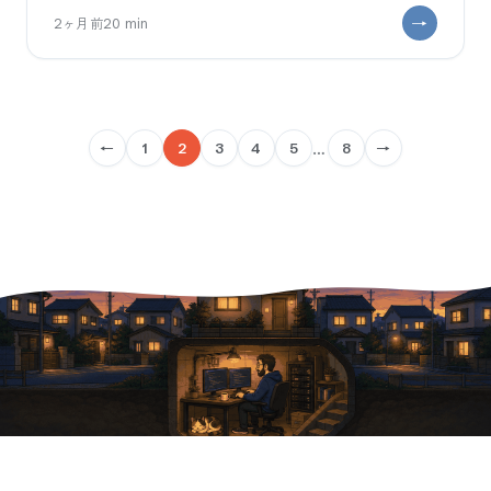
人。 「ChatGPTに
2ヶ月前
20
min
…
←
1
2
3
4
5
8
→