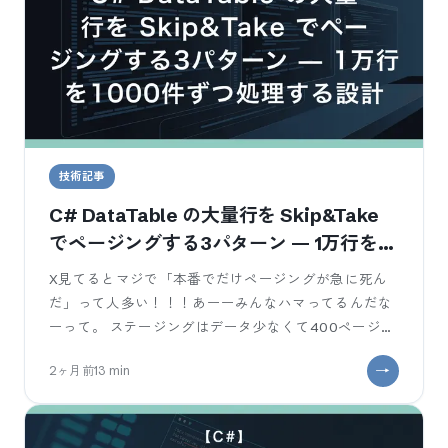
技術記事
C# DataTable の大量行を Skip&Take
でページングする3パターン — 1万行を
1000件ずつ処理する設計
X見てるとマジで「本番でだけページングが急に死ん
だ」って人多い！！！あーーみんなハマってるんだな
ーって。 ステージングはデータ少なくて400ページま
でしか試してなくて1000ページ超え
2ヶ月前
13
min