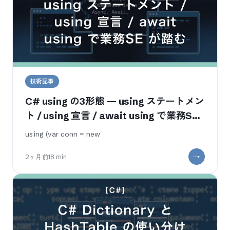
技術記事
C# using の3形態 — using ステートメン
ト / using 宣言 / await using で業務SE
が踏む使い分け
using (var conn = new
2ヶ月前
18
min