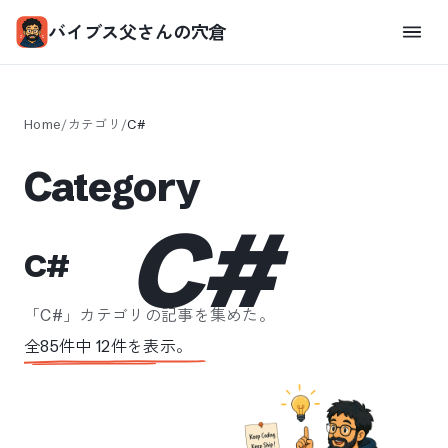
バイブス父さんの穴倉
Home
/
カテゴリ
/
C#
Category
C#
C#
「
C#
」カテゴリの記事を集めた。
全
85
件中
12
件を表示。