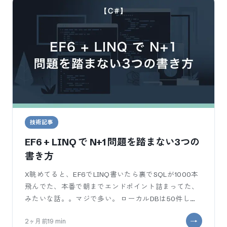
技術記事
EF6 + LINQ で N+1 問題を踏まない3つの
書き方
X眺めてると、EF6でLINQ書いたら裏でSQLが1000本
飛んでた、本番で朝までエンドポイント詰まってた、
みたいな話。。マジで多い。 ローカルDBは50件しか
ないから12msで終わっ
2ヶ月前
19
min