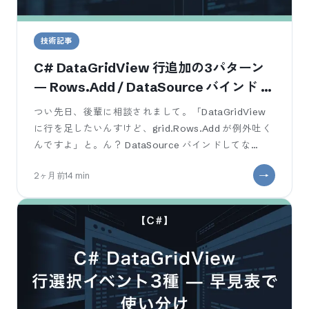
技術記事
C# DataGridView 行追加の3パターン
— Rows.Add / DataSource バインド /
BindingList の使い分け
つい先日、後輩に相談されまして。「DataGridView
に行を足したいんすけど、grid.Rows.Add が例外吐く
んですよ」と。ん？ DataSource バインドしてな
い？？
2ヶ月前
14
min