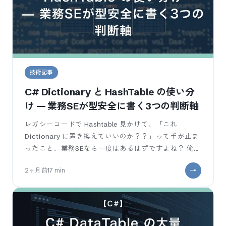
技術記事
C# Dictionary と HashTable の使い分
け — 業務SEが型安全に書く3つの判断軸
レガシーコードで Hashtable 見かけて、「これ
Dictionary に置き換えていいのか？？」って手が止ま
ったこと、業務SEなら一度はあるはずですよね？ 俺自
身.NET Framework 4.7.2 の保守案
2ヶ月前
17
min