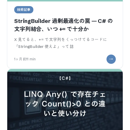
技術記事
StringBuilder 過剰最適化の罠 — C# の
文字列結合、いつ += で十分か
X 見てると、+= で文字列をくっつけてるコードに
「StringBuilder 使えよ」って詰
1ヶ月前
11
min