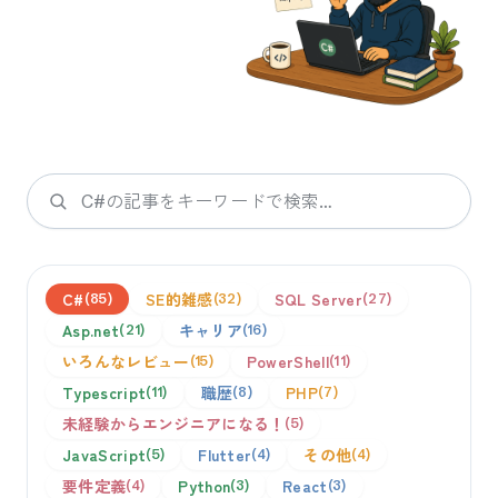
検索
C#
SE的雑感
SQL Server
85
32
27
Asp.net
キャリア
21
16
いろんなレビュー
PowerShell
15
11
Typescript
職歴
PHP
11
8
7
未経験からエンジニアになる！
5
JavaScript
Flutter
その他
5
4
4
要件定義
Python
React
4
3
3