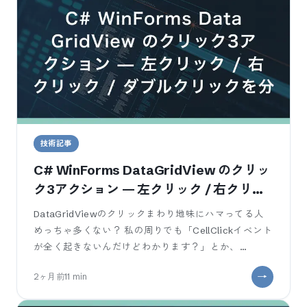
技術記事
C# WinForms DataGridView のクリッ
ク3アクション — 左クリック / 右クリッ
ク / ダブルクリックを分ける実装
DataGridViewのクリックまわり地味にハマってる人
めっちゃ多くない？ 私の周りでも「CellClickイベント
が全く起きないんだけどわかります？」とか、
「CellClickで取
2ヶ月前
11
min