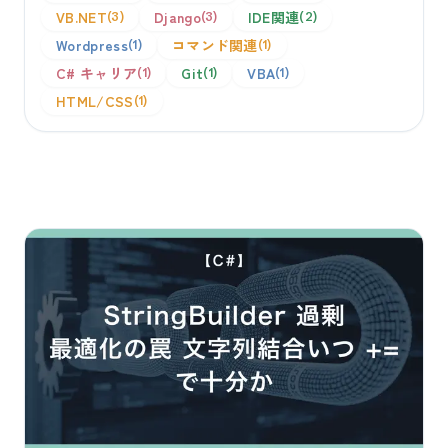
VB.NET
Django
IDE関連
3
3
2
Wordpress
コマンド関連
1
1
C# キャリア
Git
VBA
1
1
1
HTML/CSS
1