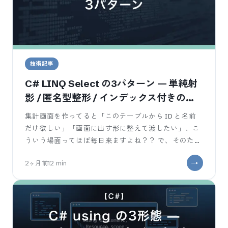
技術記事
C# LINQ Select の3パターン — 単純射
影 / 匿名型整形 / インデックス付きの使
い分け
集計画面を作ってると「このテーブルから ID と名前
だけ欲しい」「画面に出す形に整えて渡したい」、こ
ういう場面ってほぼ毎日来ますよね？？ で、そのたび
に for で回して詰め替えて
2ヶ月前
12
min