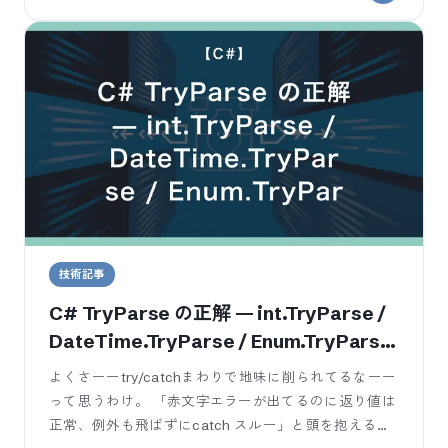
技術記事
C# TryParse の正解 — int.TryParse /
DateTime.TryParse / Enum.TryParse
で業務SE が踏む3つのハマり
よくさーーtry/catchまわりで地味に削られてるなーー
って思うわけ。 「赤文字エラーが出てるのに返り値は
正常、例外も飛ばずにcatch スルー」と頭を抱える