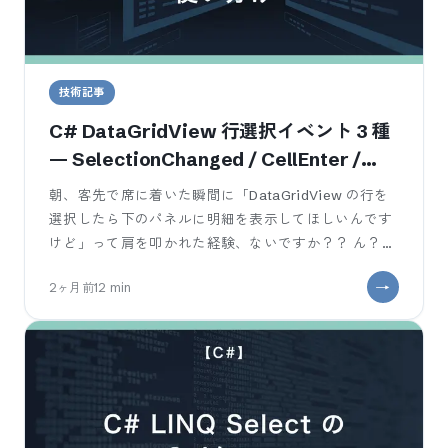
技術記事
C# DataGridView 行選択イベント 3 種
— SelectionChanged / CellEnter /
CurrentCellChanged の使い分け早見表
朝、客先で席に着いた瞬間に「DataGridView の行を
選択したら下のパネルに明細を表示してほしいんです
けど」って肩を叩かれた経験、ないですか？？ ん？普
通に Selection
2ヶ月前
12
min