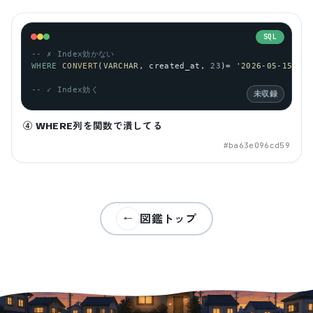
SQL
-- ✗ Index効かない
WHERE
CONVERT
(
VARCHAR
, 
created_at
, 
23
)= 
'2026-05-15'
-- ✓ Index効く
未収録
④ WHERE列を関数で潰してる
#
ba63e096cd59
図鑑トップ
←