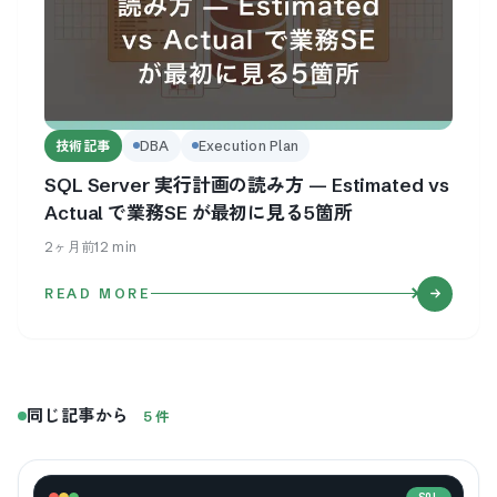
技術記事
DBA
Execution Plan
SQL Server 実行計画の読み方 — Estimated vs
Actual で業務SE が最初に見る5箇所
2ヶ月前
12
min
READ MORE
同じ記事から
5
件