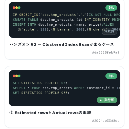
SQL
IF
OBJECT_ID
(
'dbo.tmp_products'
,
'U'
)
IS
NOT
NULL
DROP
TA
CREATE
TABLE
dbo
.
tmp_products
 (
id
INT
IDENTITY
PRIMARY
INSERT
INTO
dbo
.
tmp_products
 (
name
, 
price
)
VALUES
  (
N
'apple'
, 
100
),(
N
'banana'
, 
200
),(
N
'cherry'
, 
300
),(
N
'
未収録
ハンズオン#2 — Clustered Index Scanが出るケース
#
6a3025feb9a9
SQL
SET
STATISTICS
PROFILE
ON
;
SELECT
 * 
FROM
dbo
.
tmp_orders
WHERE
customer_id
 = 
1
;
SET
STATISTICS
PROFILE
OFF
;
▶ 実行可
② Estimated rowsとActual rowsの乖離
#
2094ae3368eb