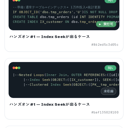
SQL
--準備:通常テーブル+インデックス+ 1万件投入+統計更新
IF
OBJECT_ID
(
'dbo.tmp_orders'
,
'U'
)
IS
NOT
NULL
DROP
TABL
CREATE
TABLE
dbo
.
tmp_orders
 (
id
INT
IDENTITY
PRIMARY
KE
CREATE
INDEX
IX_customer
ON
dbo
.
tmp_orders
(
customer_id
)
▶ 実行可
ハンズオン#1 — Index Seekが出るケース
#
862ed5c3d05c
SQL
|--
Nested
Loops
(
Inner
Join
, 
OUTER
REFERENCES
:([
id
]))
     |--
Index
Seek
(
OBJECT
:([
IX_customer
]), 
SEEK
:([
custo
     |--
Clustered
Index
Seek
(
OBJECT
:([
PK__tmp_orders
]),
未収録
ハンズオン#1 — Index Seekが出るケース
#
baf135028100