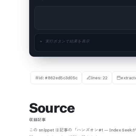
▸ 実行ボタンで結果を表示
id: #
862ed5c3d05c
lines:
22
extract
Source
収録記事
この snippet は記事の「ハンズオン#1 — Index