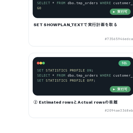
SELECT
 * 
FROM
dbo
.
tmp_orders
WHERE
customer_
GO
▶ 実行可
SET SHOWPLAN_TEXTで実行計画を取る
#
73565946edc
SQL
SET
STATISTICS
PROFILE
ON
;
SELECT
 * 
FROM
dbo
.
tmp_orders
WHERE
customer_
SET
STATISTICS
PROFILE
OFF
;
▶ 実行可
② Estimated rowsとActual rowsの乖離
#
2094ae3368e