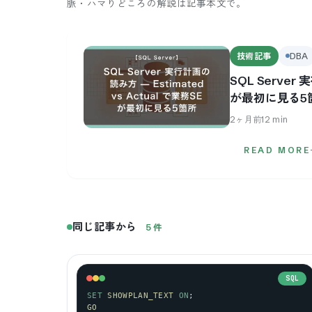
脈・ハマりどころの解説は記事本文で。
技術記事
DBA
SQL Server 
が最初に見る5
2ヶ月前
12
min
READ MORE
同じ記事から
5
件
SQL
SET
SHOWPLAN_TEXT
ON
;
GO