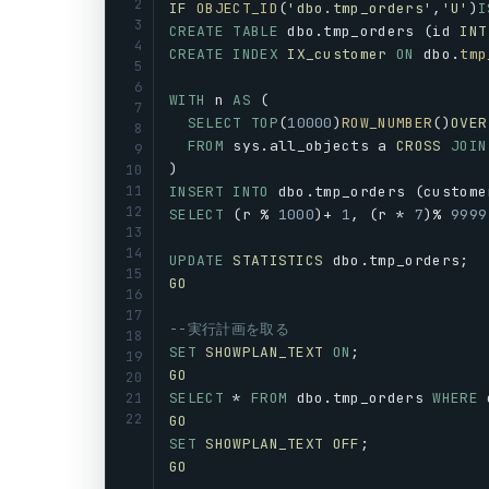
2
IF
OBJECT_ID
(
'dbo.tmp_orders'
,
'U'
)
I
3
CREATE
TABLE
dbo
.
tmp_orders
 (
id
INT
4
CREATE
INDEX
IX_customer
ON
dbo
.
tmp
5
6
WITH
n
AS
 (
7
SELECT
TOP
(
10000
)
ROW_NUMBER
()
OVER
8
FROM
sys
.
all_objects
a
CROSS
JOIN
9
)
10
11
INSERT
INTO
dbo
.
tmp_orders
 (
custome
12
SELECT
 (
r
 % 
1000
)+ 
1
, (
r
 * 
7
)% 
9999
13
14
UPDATE
STATISTICS
dbo
.
tmp_orders
;
15
GO
16
17
--実行計画を取る
18
SET
SHOWPLAN_TEXT
ON
;
19
GO
20
SELECT
 * 
FROM
dbo
.
tmp_orders
WHERE
21
22
GO
SET
SHOWPLAN_TEXT
OFF
;
GO