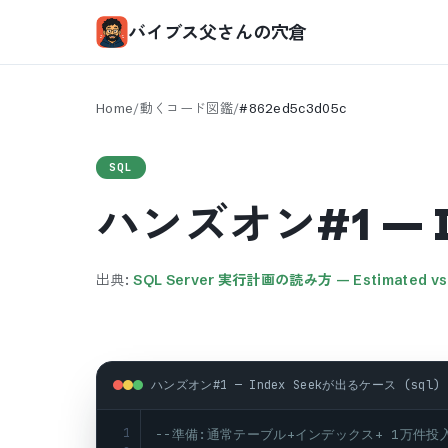
バイブス父さんの穴倉
Home
/
動くコード図鑑
/
#
862ed5c3d05c
SQL
ハンズオン#1 — 
出典:
SQL Server 実行計画の読み方 — Estimated 
ハンズオン#1 — Index Seekが出るケース (sql)
1
--準備:通常テーブル+インデックス+ 1万件投