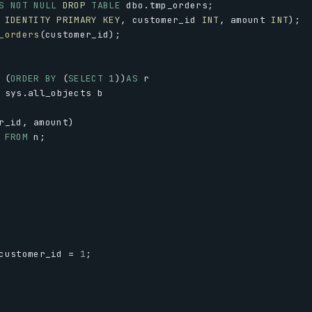
S
NOT
NULL
DROP
TABLE
dbo
.
tmp_orders
;
IDENTITY
PRIMARY
KEY
, 
customer_id
INT
, 
amount
INT
);
_orders
(
customer_id
);
 (
ORDER
BY
 (
SELECT
1
))
AS
r
sys
.
all_objects
b
r_id
, 
amount
)
FROM
n
;
customer_id
 = 
1
;