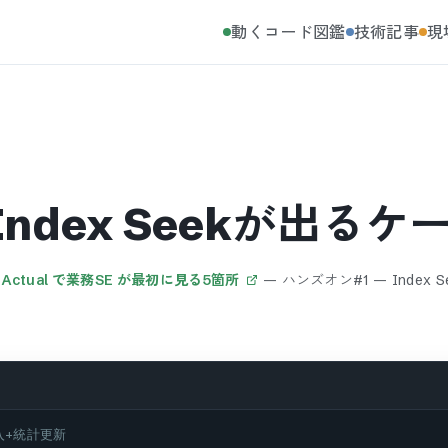
動くコード図鑑
技術記事
現
Index Seekが出るケ
vs Actual で業務SE が最初に見る5箇所
—
ハンズオン#1 — Index
入+統計更新