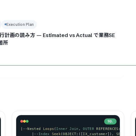
Execution Plan
実行計画の読み方 — Estimated vs Actual で業務SE
箇所
SQL
|--
Nested
Loops
(
Inner
Join
, 
OUTER
REFERENCES
:([
id
])
     |--
Index
Seek
(
OBJECT
:([
IX_customer
]), 
SEEK
:([
c