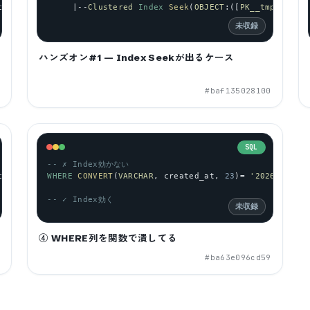
id
 = 
1
;
     |--
Clustered
Index
Seek
(
OBJECT
:([
PK__tmp_order
未収録
ハンズオン#1 — Index Seekが出るケース
a
#
baf135028100
SQL
-- ✗ Index効かない
id
 = 
1
;
WHERE
CONVERT
(
VARCHAR
, 
created_at
, 
23
)= 
'2026-05-15
-- ✓ Index効く
未収録
④ WHERE列を関数で潰してる
b
#
ba63e096cd59