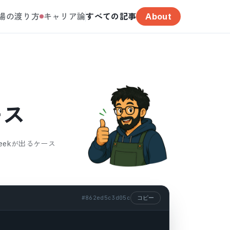
場の渡り方
キャリア論
すべての記事
About
ース
 Seekが出るケース
#
862ed5c3d05c
コピー