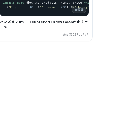
s
]), 
INSERT
SEEK
:([
INTO
id
]=[
dbo
id
.
tmp_products
])
LOOKUP
)
 (
name
, 
price
)
VALUES
  (
N
'apple'
, 
100
),(
N
'banana'
, 
200
),(
N
'cherry'
, 
300
),(
N
'duri
未収録
ハンズオン#2 — Clustered Index Scanが出るケ
ース
#
6a3025feb9a9
'