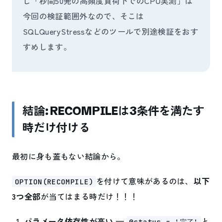
し「秒間50発の高頻度負荷下でのCPU実測」は
今回の検証範囲外なので、そこは
SQLQueryStressなどのツールで別途検証をおす
すめします。
結論: RECOMPILEは3条件を満たす
時だけ付ける
最初に身も蓋もない結論から。
を付けて意味があるのは、
以下
OPTION(RECOMPILE)
3つ全部
が当てはまる時だけ！！！
パラメータ依存性が高い
—
と
@status = '完了'