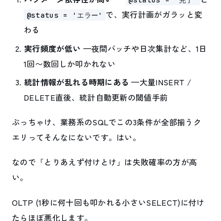
で、実行計画がガラッと変
@status = 'エラー'
わる
実行頻度が低い
—夜間バッチや日次集計など、1日
1回〜数回しか叩かれない
統計情報が乱れる時期にある
—大量INSERT /
DELETE直後、統計自動更新の閾値手前
ぶっちゃけ、業務系のSQLでこの3条件が全部揃うク
エリってそんなにないです。はい。
なので「とりあえず付けとけ」は失敗確率の方が高
い。
OLTP (1秒に何十回も叩かれる小さいSELECT)に付け
たらほぼ悪化します。