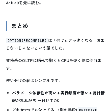
Actual)を先に読む。
まとめ
は「付けときゃ速くなる」おま
OPTION(RECOMPILE)
じないじゃないという話でした。
業務系のOLTPに脳死で撒くとCPUを焼く側に倒れま
す。
使い分けの軸はシンプルです。
パラメータ依存性が高い+実行頻度が低い+統計情
報が乱れがち
→付けてOK
どれか1つでも欠けてる
→別の手段(
OPTIMIZE