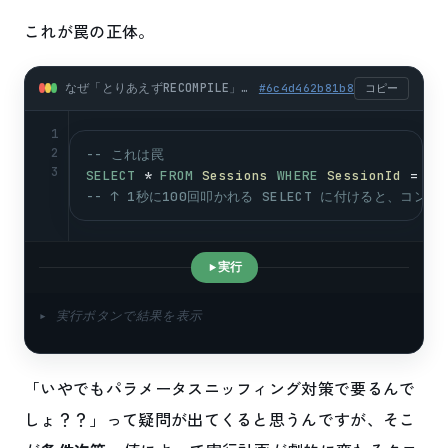
これが罠の正体。
なぜ「とりあえずRECOMPILE」が逆効果になるのか (sql)
#
6c4d462b81b8
コピー
1
2
-- これは罠
3
SELECT
 * 
FROM
Sessions
WHERE
SessionId
 = 
@s
-- ↑ 1秒に100回叩かれる SELECT に付けると、コン
実行
▸ 実行ボタンで結果を表示
「いやでもパラメータスニッフィング対策で要るんで
しょ？？」って疑問が出てくると思うんですが、そこ