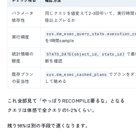
チェック項目
確認方法
パラメータ
同じクエリを値変えて2-3回叩いて、実行時間が
依存性
倍以上ブレるか
sys.dm_exec_query_stats.execution_c
実行頻度
を1時間sample
統計情報の
で最
STATS_DATE(object_id, stats_id)
鮮度
新を確認
既存プラン
でプランをダ
sys.dm_exec_cached_plans
の妥当性
して眺める
これ全部見て「やっぱりRECOMPILE要るな」となる
クエリは体感で全クエリの1-2%くらい。
残り98%は別の手段で速くなります。