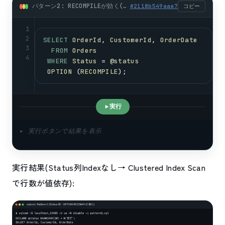
パターン2: RECOMPILEが効く(パラメータ依存性高) (sql)
#
2118b549aaa7
コピー
1
2
SELECT
OrderId
, 
CustomerId
, 
OrderDate
3
FROM
Orders
4
WHERE
Status
 = 
@status
OPTION
 (
RECOMPILE
);
実行
▸ 実行ボタンで結果を表示
実行結果(Status列Indexなし→ Clustered Index Scan
で行数が値依存):