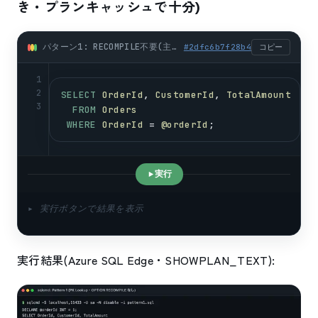
き・プランキャッシュで十分)
パターン1: RECOMPILE不要(主キー一発引き・プランキャッシュで十分) (sql)
#
2dfc6b7f28b4
コピー
1
2
SELECT
OrderId
, 
CustomerId
, 
TotalAmount
3
FROM
Orders
WHERE
OrderId
 = 
@orderId
;
実行
▸ 実行ボタンで結果を表示
実行結果(Azure SQL Edge・SHOWPLAN_TEXT):