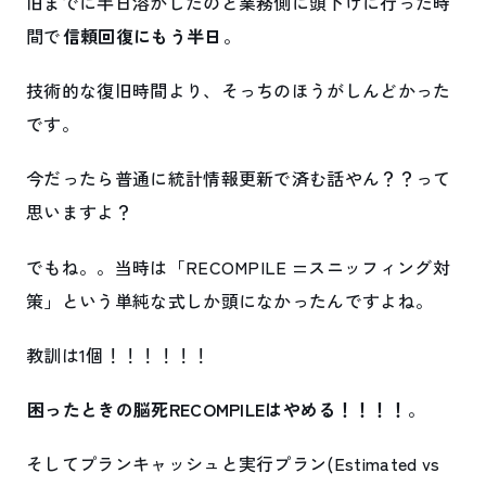
旧までに半日溶かしたのと業務側に頭下げに行った時
間で
信頼回復にもう半日
。
技術的な復旧時間より、そっちのほうがしんどかった
です。
今だったら普通に統計情報更新で済む話やん？？って
思いますよ？
でもね。。当時は「RECOMPILE =スニッフィング対
策」という単純な式しか頭になかったんですよね。
教訓は1個！！！！！！
困ったときの脳死RECOMPILEはやめる！！！！
。
そしてプランキャッシュと実行プラン(Estimated vs