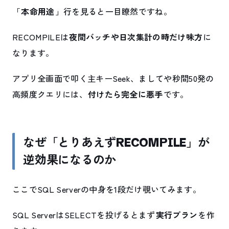
「
本命用途
」行を見ると一目瞭然ですね。
RECOMPILEは
夜間バッチや日次集計の時だけ味方
に
なります。
アプリ全画面で叩く主キーSeek、ましてや秒間50発の
高頻度クエリには、
付けたら完全に悪手
です。
なぜ「とりあえずRECOMPILE」が
逆効果になるのか
ここでSQL Serverの中身を1段だけ覗いてみます。
SQL ServerはSELECTを投げるとまず
実行プラン
を作