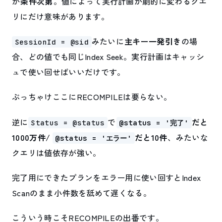
が
条件次第
。値によって実行計画が劇的に変わるクエ
リにだけ意味があります。
みたいに
主キー一発引き
の場
SessionId = @sid
合、どの値でも同じIndex Seek。実行計画はキャッシ
ュで使い回せばいいだけです。
ぶっちゃけここにRECOMPILEは要らない。
逆に
で
だと
Status = @status
@status = '完了'
1000万件/
だと10件
、みたいな
@status = 'エラー'
クエリは値依存が強い。
完了用にできたプランをエラー用に使い回すとIndex
Scanのまま小件数を舐めて遅くなる。
こういう時こそRECOMPILEの出番です。