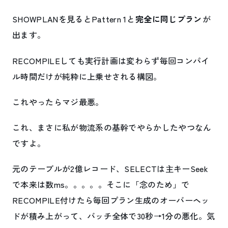
SHOWPLANを見るとPattern 1と
完全に同じプラン
が
出ます。
RECOMPILEしても実行計画は変わらず毎回コンパイ
ル時間だけが純粋に上乗せされる構図。
これやったらマジ最悪。
これ、まさに私が物流系の基幹でやらかしたやつなん
ですよ。
元のテーブルが2億レコード、SELECTは主キーSeek
で本来は数ms。。。。。そこに「念のため」で
RECOMPILE付けたら毎回プラン生成のオーバーヘッ
ドが積み上がって、バッチ全体で30秒→1分の悪化。気