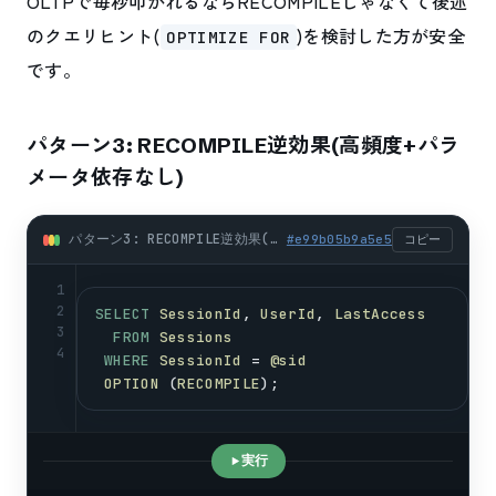
OLTPで毎秒叩かれるならRECOMPILEじゃなくて後述
のクエリヒント(
)を検討した方が安全
OPTIMIZE FOR
です。
パターン3: RECOMPILE逆効果(高頻度+パラ
メータ依存なし)
パターン3: RECOMPILE逆効果(高頻度+パラメータ依存なし) (sql)
#
e99b05b9a5e5
コピー
1
2
SELECT
SessionId
, 
UserId
, 
LastAccess
3
FROM
Sessions
4
WHERE
SessionId
 = 
@sid
OPTION
 (
RECOMPILE
);
実行