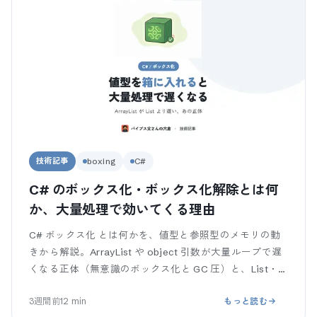
技術記事
boxing
C#
C# のボックス化・ボックス化解除とは何
か、大量処理で効いてくる理由
C# ボックス化 とは何かを、値型と参照型のメモリの動
きから解説。ArrayList や object 引数が大量ループで遅
くなる正体（無意識のボックス化と GC 圧）と、List・
ジェネリックで避ける書き換え3つを、コピペで動くコ
3週間前
12
min
もっと読む
ードで整