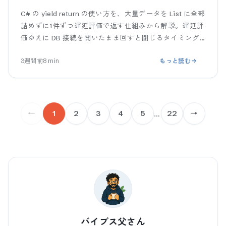
C# の yield return の使い方を、大量データを List に全部
詰めずに1件ずつ遅延評価で返す仕組みから解説。遅延評
価ゆえに DB 接続を開いたまま回すと閉じるタイミング
がずれる落とし穴、ToList() での使い分けまで、コ
3週間前
8
min
もっと読む
←
1
2
3
4
5
…
22
→
バイブス父さん