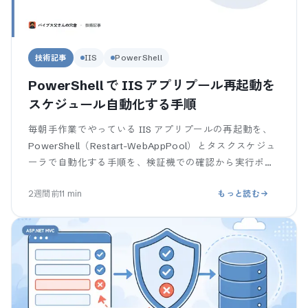
技術記事
IIS
PowerShell
PowerShell で IIS アプリプール再起動を
スケジュール自動化する手順
毎朝手作業でやっている IIS アプリプールの再起動を、
PowerShell（Restart-WebAppPool）とタスクスケジュ
ーラで自動化する手順を、検証機での確認から実行ポリ
シーのハマりまで段階的に解説します。コピペで動く
2週間前
11
min
もっと読む
.ps1