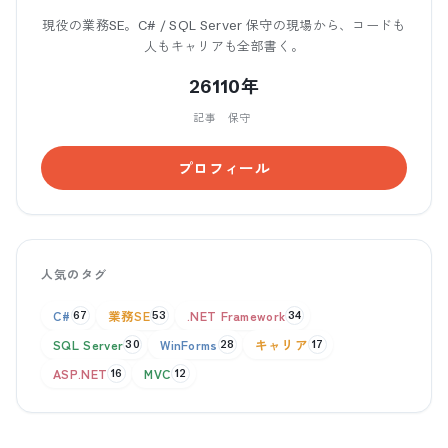
現役の業務SE。C# / SQL Server 保守の現場から、コードも
人もキャリアも全部書く。
261
10年
記事
保守
プロフィール
人気のタグ
C#
業務SE
.NET Framework
67
53
34
SQL Server
WinForms
キャリア
30
28
17
ASP.NET
MVC
16
12