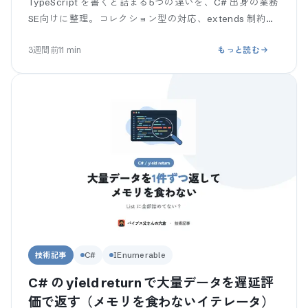
TypeScript を書くと詰まる5つの違いを、C# 出身の業務
SE向けに整理。コレクション型の対応、extends 制約が
構造的型付けで緩いこと、ne
3週間前
11
min
もっと読む
技術記事
C#
IEnumerable
C# の yield return で大量データを遅延評
価で返す（メモリを食わないイテレータ）