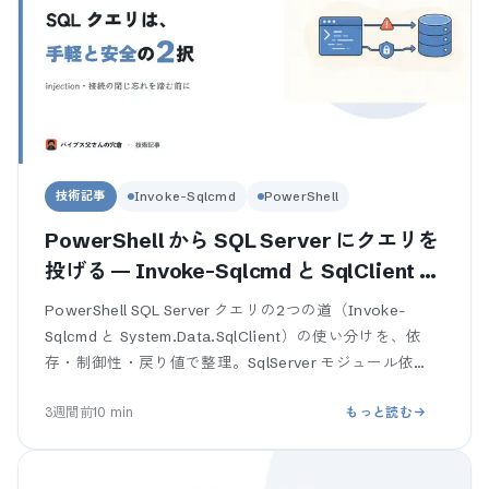
技術記事
Invoke-Sqlcmd
PowerShell
PowerShell から SQL Server にクエリを
投げる — Invoke-Sqlcmd と SqlClient の
使い分けと業務SEが踏む罠
PowerShell SQL Server クエリの2つの道（Invoke-
Sqlcmd と System.Data.SqlClient）の使い分けを、依
存・制御性・戻り値で整理。SqlServer モジュール依
存、接続の閉じ忘れでプール枯
3週間前
10
min
もっと読む