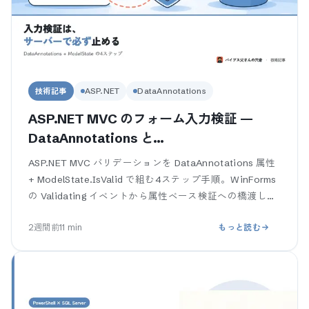
技術記事
ASP.NET
DataAnnotations
ASP.NET MVC のフォーム入力検証 —
DataAnnotations と
ModelState.IsValid を業務SEが4ステッ
ASP.NET MVC バリデーションを DataAnnotations 属性
プで組む
+ ModelState.IsValid で組む4ステップ手順。WinForms
の Validating イベントから属性ベース検証への橋渡しつ
き。クライアン
2週間前
11
min
もっと読む