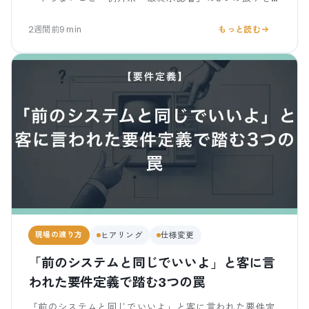
先に潰す確認の仕方を、客の心理から解説します。
2週間前
9
min
もっと読む
現場の渡り方
ヒアリング
仕様変更
「前のシステムと同じでいいよ」と客に言
われた要件定義で踏む3つの罠
「前のシステムと同じでいいよ」と客に言われた要件定