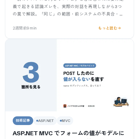
義で起きる認識ズレを、実際の対話を再現しながら3つ
の罠で解説。「同じ」の範囲・前システムの不具合・誰
も仕様を覚えていない問題を、客を責めず聞き直す質問
2週間前
9
min
もっと読む
テンプレ付きで。
技術記事
ASP.NET
MVC
ASP.NET MVC でフォームの値がモデルに