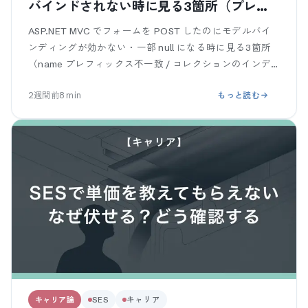
バインドされない時に見る3箇所（プレフ
ィックス / コレクション / Bind）
ASP.NET MVC でフォームを POST したのにモデルバイ
ンディングが効かない・一部 null になる時に見る3箇所
（name プレフィックス不一致 / コレクションのインデ
ックス記法 / [Bind] と過剰バインディング）を、仕
2週間前
8
min
もっと読む
キャリア論
SES
キャリア