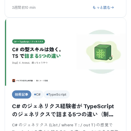
WHERE で右列を条件にして
3週間前
10
min
もっと読む
技術記事
C#
TypeScript
C# のジェネリクス経験者が TypeScript
のジェネリクスで詰まる5つの違い（制
約・型推論・共変性）
C# のジェネリクス (List / where T : / out T) の感覚で