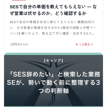
SESで自分の単価を教えてもらえない — な
ぜ営業は伏せるのか、どう確認するか
SESで自分の単価を会社に教えてもらえない業務SE向け
に、なぜ営業が単価を伏せるのか(商流の段数と中間マー
ジン)を解いた上で、角を立てずに確認・交渉する3ステ
ップを示します。聞き方の OK / NG 例つき。締めは単価
2週間前
9
min
もっと読む
が見えるフリーランスへ