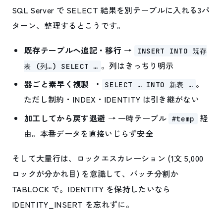
SQL Server で SELECT 結果を別テーブルに入れる3パ
ターン、整理するとこうです。
既存テーブルへ追記・移行
→
INSERT INTO 既存
。列はきっちり明示
表 (列…) SELECT …
器ごと素早く複製
→
。
SELECT … INTO 新表 …
ただし制約・INDEX・IDENTITY は引き継がない
加工してから戻す退避
→ 一時テーブル
経
#temp
由。本番データを直接いじらず安全
そして大量行は、ロックエスカレーション (1文 5,000
ロックが分かれ目) を意識して、バッチ分割か
TABLOCK で。IDENTITY を保持したいなら
IDENTITY_INSERT を忘れずに。