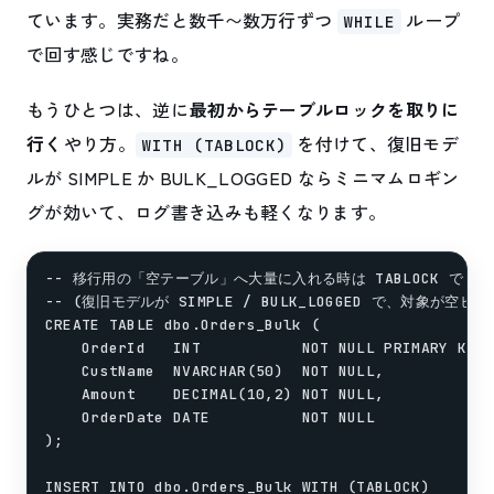
ています。実務だと数千〜数万行ずつ
ループ
WHILE
で回す感じですね。
もうひとつは、逆に
最初からテーブルロックを取りに
行く
やり方。
を付けて、復旧モデ
WITH (TABLOCK)
ルが SIMPLE か BULK_LOGGED ならミニマムロギン
グが効いて、ログ書き込みも軽くなります。
-- 移行用の「空テーブル」へ大量に入れる時は TABLOCK でミ
-- (復旧モデルが SIMPLE / BULK_LOGGED で、対象が空
CREATE TABLE dbo.Orders_Bulk (

    OrderId   INT           NOT NULL PRIMARY KEY,
    CustName  NVARCHAR(50)  NOT NULL,

    Amount    DECIMAL(10,2) NOT NULL,

    OrderDate DATE          NOT NULL

);

INSERT INTO dbo.Orders_Bulk WITH (TABLOCK)
