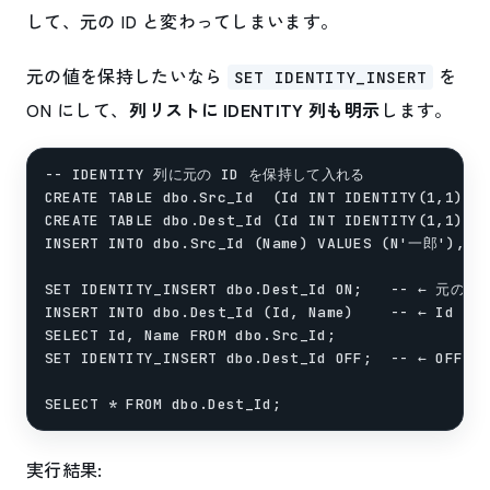
して、元の ID と変わってしまいます。
元の値を保持したいなら
を
SET IDENTITY_INSERT
ON にして、
列リストに IDENTITY 列も明示
します。
-- IDENTITY 列に元の ID を保持して入れる

CREATE TABLE dbo.Src_Id  (Id INT IDENTITY(1,1) PR
CREATE TABLE dbo.Dest_Id (Id INT IDENTITY(1,1) PR
INSERT INTO dbo.Src_Id (Name) VALUES (N'一郎'), (
SET IDENTITY_INSERT dbo.Dest_Id ON;   -- ← 元の
INSERT INTO dbo.Dest_Id (Id, Name)    -- ← Id
SELECT Id, Name FROM dbo.Src_Id;

SET IDENTITY_INSERT dbo.Dest_Id OFF;  -- ← OF
実行結果: