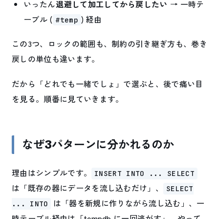
いったん
退避して加工してから戻したい
→ 一時テ
ーブル (
) 経由
#temp
この3つ、ロックの範囲も、制約の引き継ぎ方も、巻き
戻しの単位も違います。
だから「どれでも一緒でしょ」で選ぶと、後で痛い目
を見る。順番に見ていきます。
なぜ3パターンに分かれるのか
理由はシンプルです。
INSERT INTO ... SELECT
は「既存の器にデータを流し込むだけ」、
SELECT
は「器を新規に作りながら流し込む」、一
... INTO
時テーブル経由は「tempdb に一回逃がす」。やって