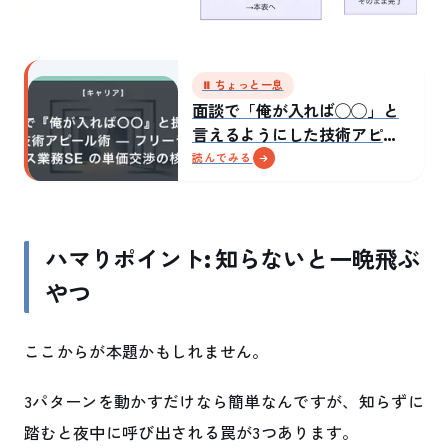
⏸ ちょっと一息
面談で「俺が入れば◯◯」と
言えるようにした技術アピー
ルの組み方
読んでみる
ハマりポイント: 知らないと一晩飛ぶ
やつ
ここからが本題かもしれません。
3パターンを動かすだけなら簡単なんですが、知らずに
踏むと夜中に呼び出される罠が3つあります。