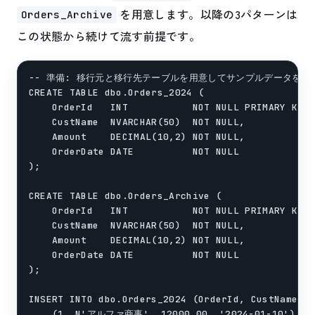
を用意します。以降の3パターンは
Orders_Archive
この状態から続けて流す前提です。
-- 準備: 移行元と移行先テーブルを用意してサンプルデータを入れ
CREATE TABLE dbo.Orders_2024 (

    OrderId   INT           NOT NULL PRIMARY KEY,
    CustName  NVARCHAR(50)  NOT NULL,

    Amount    DECIMAL(10,2) NOT NULL,

    OrderDate DATE          NOT NULL

);

CREATE TABLE dbo.Orders_Archive (

    OrderId   INT           NOT NULL PRIMARY KEY,
    CustName  NVARCHAR(50)  NOT NULL,

    Amount    DECIMAL(10,2) NOT NULL,

    OrderDate DATE          NOT NULL

);

INSERT INTO dbo.Orders_2024 (OrderId, CustName, A
    (1, N'アルファ商事', 12000.00, '2024-01-10'),
