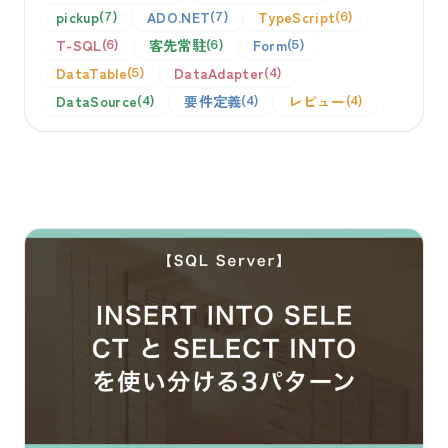
pickup
ADO.NET
TypeScript
7
7
6
T-SQL
客先常駐
Form
6
6
5
DataTable
DataAdapter
5
4
DataSource
要件定義
レビュー
4
4
4