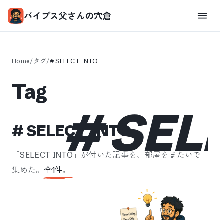
バイブス父さんの穴倉
Home
/
タグ
/
#
SELECT INTO
Tag
#
SEL
#
SELECT INTO
「
SELECT INTO
」が付いた記事を、部屋をまたいで
集めた。
全
1
件。