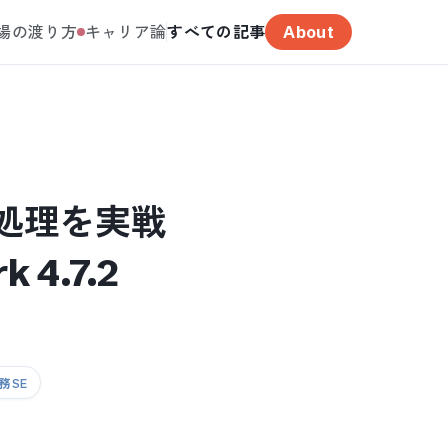
場の渡り方
キャリア論
すべての記事
About
ON処理を実戦
4.7.2
務SE