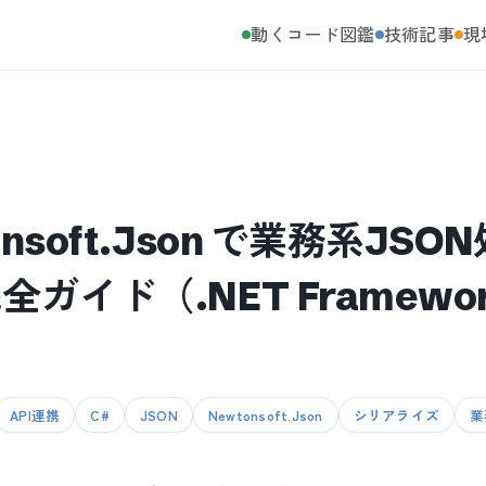
動くコード図鑑
技術記事
現
onsoft.Json で業務系JS
イド（.NET Framework 
API連携
C#
JSON
Newtonsoft.Json
シリアライズ
業