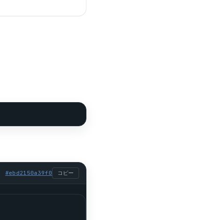
#
ebd2150a39f0
コピー