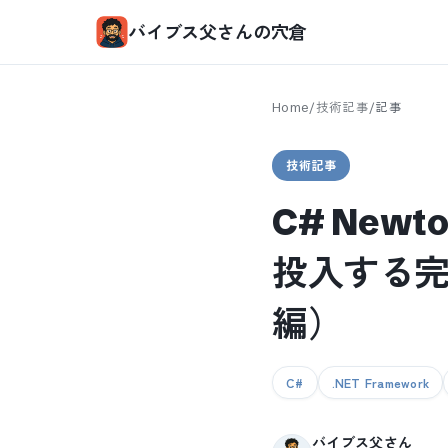
バイブス父さんの穴倉
Home
/
技術記事
/
記事
技術記事
C# Newt
投入する完全ガ
編）
C#
.NET Framework
バイブス父さん