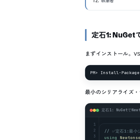
執筆者
定石1: NuGe
まずインストール。VS
最小のシリアライズ・
定石1: NuGetでNew
1
2
// ✅定石1:最
3
using
Newtons