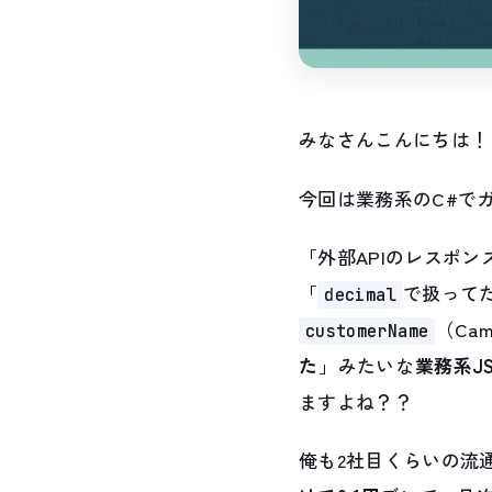
みなさんこんにちは！
今回は業務系のC#で
「外部APIのレスポン
「
で扱って
decimal
（Ca
customerName
た
」みたいな
業務系J
ますよね？？
俺も2社目くらいの流通系