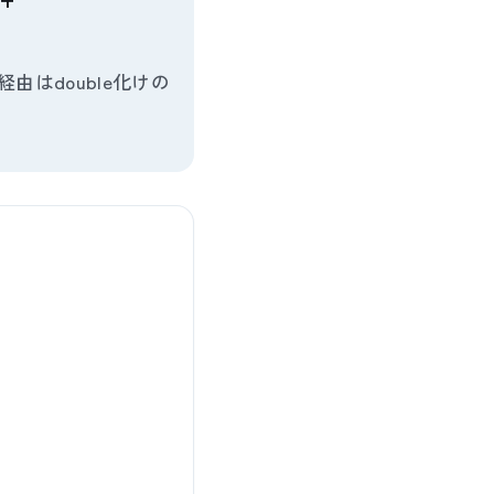
+
経由はdouble化けの