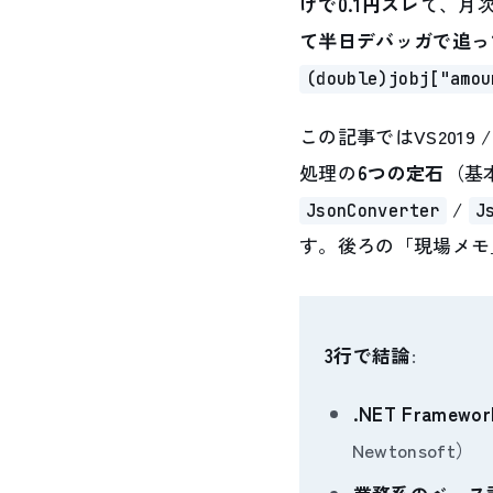
けで0.1円ズレ
て、月
て半日デバッガで追っ
(double)jobj["amou
この記事ではVS2019 / .
処理の
6つの定石
（基
/
JsonConverter
J
す。後ろの「現場メモ
3行で結論
:
.NET Framewor
Newtonsoft）