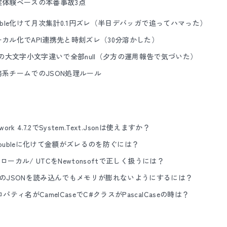
実体験ベースの本番事故3点
lがdouble化けて月次集計0.1円ズレ（半日デバッガで追ってハマった）
meローカル化でAPI連携先と時刻ズレ（30分溶かした）
名の大文字小文字違いで全部null（夕方の運用報告で気づいた）
系チームでのJSON処理ルール
mework 4.7.2でSystem.Text.Jsonは使えますか？
alがdoubleに化けて金額がズレるのを防ぐには？
meのローカル/ UTCをNewtonsoftで正しく扱うには？
件規模のJSONを読み込んでもメモリが膨れないようにするには？
プロパティ名がCamelCaseでC#クラスがPascalCaseの時は？