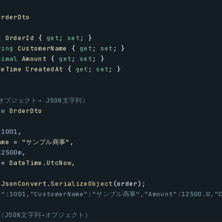
OrderDto
t
OrderId
 { 
get
; 
set
; }
ring
CustomerName
 { 
get
; 
set
; }
cimal
Amount
 { 
get
; 
set
; }
teTime
CreatedAt
 { 
get
; 
set
; }
オブジェクト→ JSON文字列）
ew
OrderDto
 
1001
,
ame
 = 
"サンプル商事"
,
12500m
,
 = 
DateTime
.
UtcNow
,
 
JsonConvert
.
SerializeObject
(
order
);
d":1001,"CustomerName":"サンプル商事","Amount":12500.0,"Cr
（JSON文字列→オブジェクト）