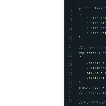
4
5
public
class
6
{
7
public
in
8
public
st
9
public
de
10
public
Da
11
12
}
13
14
//シリアライズ（
15
var
order
 = 
n
16
{
17
OrderId
 =
18
CustomerN
19
Amount
 = 
20
CreatedAt
21
};
22
23
string
json
 =
24
// → {"OrderI
25
26
//デシリアライズ