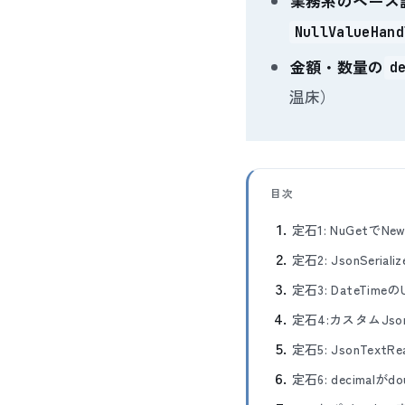
業務系のベース
NullValueHand
金額・数量の
d
温床）
目次
定石1: NuGetでN
定石2: JsonSeri
定石3: DateTi
定石4:カスタムJso
定石5: JsonTex
定石6: decimal