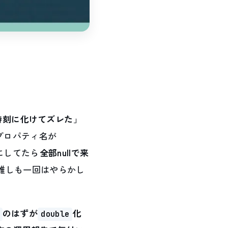
時刻に化けてズレた
」
のプロパティ名が
e）にしてたら
全部nullで来
ら誰しも一回はやらかし
のはずが
化
double