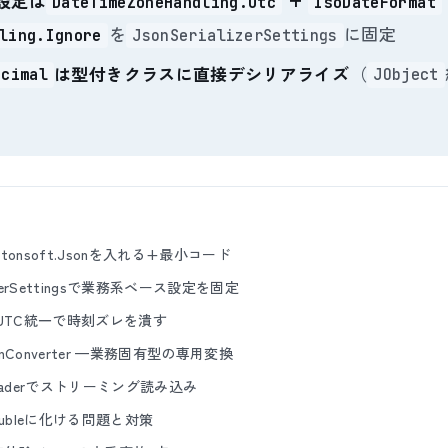
設定は
+
DateTimeZoneHandling.Utc
IsoDateFormat
を
に固定
ling.Ignore
JsonSerializerSettings
は型付きクラスに直接デシリアライズ
（
ecimal
JObject
ewtonsoft.Jsonを入れる+最小コード
alizerSettingsで業務系ベース設定を固定
meのUTC統一で時刻ズレを潰す
nConverter —業務固有型の専用変換
tReaderでストリーミング読み込み
がdoubleに化ける問題と対策