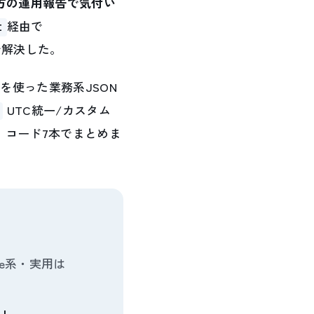
方の運用報告で気付い
経由で
t
で解決した。
.Jsonを使った業務系JSON
UTC統一/カスタム
、コード7本でまとめま
Core系・実用は