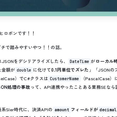
ヒロポンです！！
ガチで踏みやすいやつ！！の話。
スJSONをデシリアライズしたら、
が
ローカル
DateTime
た金額が
に化けて
0.1円単位でズレた
」「JSON
double
melCase）でC#クラスは
（PascalCas
CustomerName
SON処理の事故
って、API連携やったことある業務SEな
SIer時代に、決済APIの
フィールドが
amount
decimal