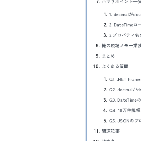
ハマりポイント—
1. decima
2. DateTi
3.プロパティ
俺の現場メモ—業務
まとめ
よくある質問
Q1. .NET Fra
Q2. decim
Q3. DateTi
Q4. 10万
Q5. JSONの
関連記事