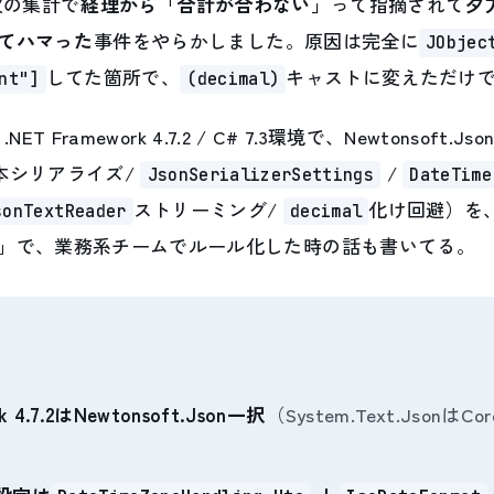
次の集計で
経理から「合計が合わない」
って指摘されて
夕
てハマった
事件をやらかしました。原因は完全に
JObjec
してた箇所で、
キャストに変えただけ
nt"]
(decimal)
NET Framework 4.7.2 / C# 7.3環境で、Newtonsoft
本シリアライズ/
/
JsonSerializerSettings
DateTime
ストリーミング/
化け回避）を
sonTextReader
decimal
」で、業務系チームでルール化した時の話も書いてる。
k 4.7.2はNewtonsoft.Json一択
（System.Text.Jsonは