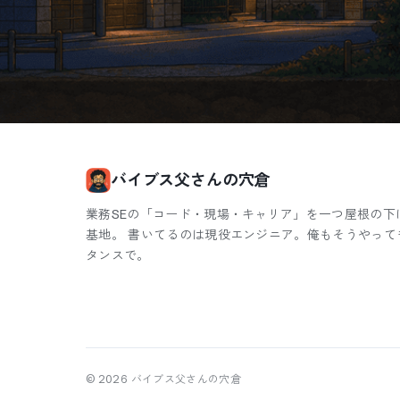
バイブス父さんの穴倉
業務SEの「コード・現場・キャリア」を一つ屋根の下
基地。 書いてるのは現役エンジニア。俺もそうやって
タンスで。
©
2026
バイブス父さんの穴倉