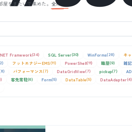
部屋をまたいで集めた。
全
1
件。
.NET Framework
SQL Server
WinForms
キャ
34
30
28
フットエナジーEMS
PowerShell
職歴
雑記
12
11
11
9
パフォーマンス
DataGridView
pickup
AD
8
7
7
7
客先常駐
Form
DataTable
DataAdapter
6
6
5
5
4