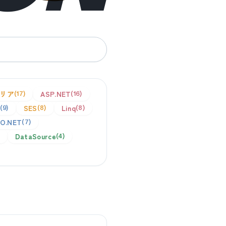
リア
ASP.NET
17
16
SES
Linq
9
8
8
O.NET
7
DataSource
4