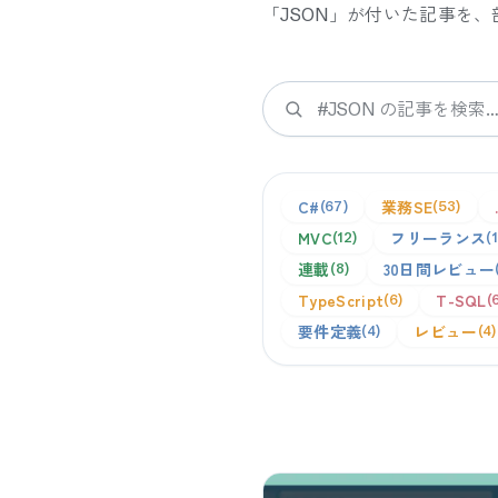
「
JSON
」が付いた記事を、
検索
C#
業務SE
67
53
MVC
フリーランス
12
連載
30日間レビュー
8
TypeScript
T-SQL
6
要件定義
レビュー
4
4