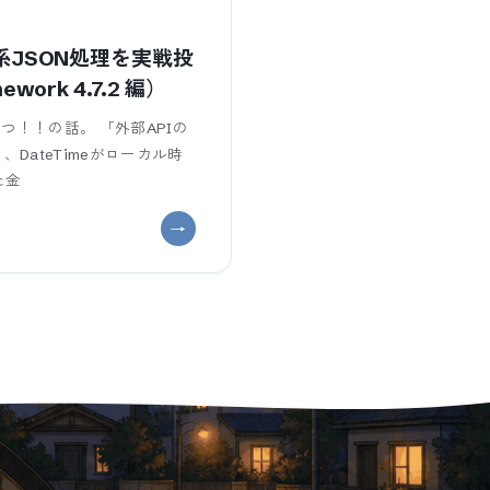
で業務系JSON処理を実戦投
ork 4.7.2 編）
つ！！の話。 「外部APIの
DateTimeがローカル時
た金