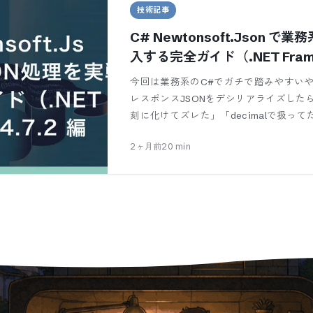
技術記事
C# Newtonsoft.Json 
入する完全ガイド（.NET Framew
今回は業務系のC#でガチで踏みやすいや
レスポンスJSONをデシリアライズしたら、
刻に化けてズレた」「decimalで扱って
2ヶ月前
20
min