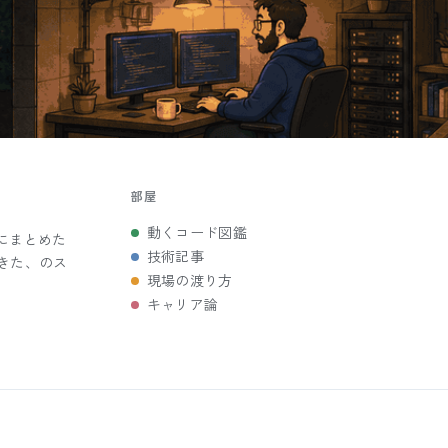
部屋
動くコード図鑑
にまとめた
技術記事
きた、のス
現場の渡り方
キャリア論