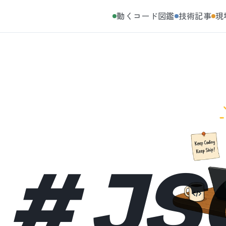
動くコード図鑑
技術記事
現
#
JS