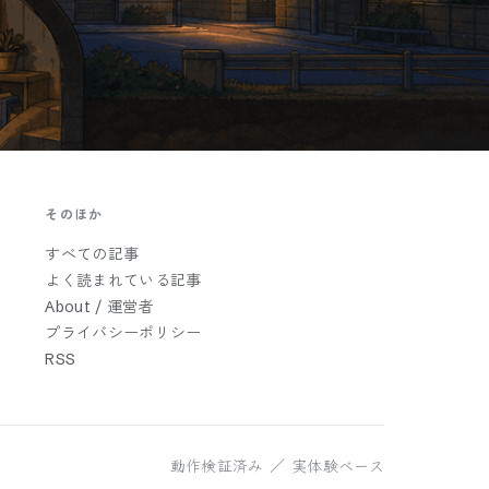
そのほか
すべての記事
よく読まれている記事
About / 運営者
プライバシーポリシー
RSS
動作検証済み ／ 実体験ベース