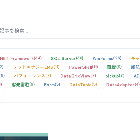
.NET Framework
SQL Server
WinForms
キャ
34
30
28
フットエナジーEMS
PowerShell
職歴
雑記
12
11
11
9
パフォーマンス
DataGridView
pickup
AD
8
7
7
7
客先常駐
Form
DataTable
DataAdapter
6
6
5
5
4