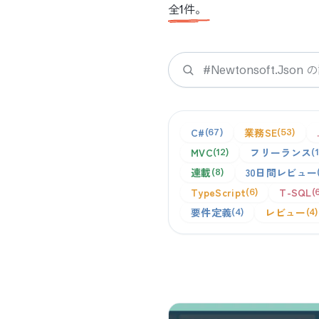
全
1
件。
検索
C#
業務SE
67
53
MVC
フリーランス
12
連載
30日間レビュー
8
TypeScript
T-SQL
6
要件定義
レビュー
4
4