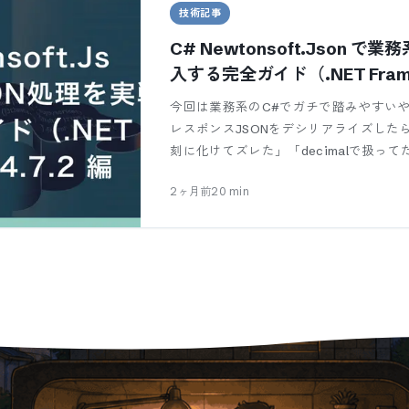
技術記事
C# Newtonsoft.Json 
入する完全ガイド（.NET Framew
今回は業務系のC#でガチで踏みやすいや
レスポンスJSONをデシリアライズしたら、
刻に化けてズレた」「decimalで扱って
2ヶ月前
20
min