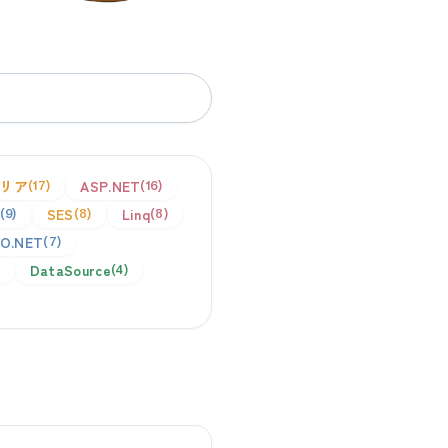
リア
ASP.NET
17
16
SES
Linq
9
8
8
O.NET
7
DataSource
4