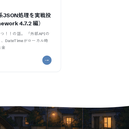
で業務系JSON処理を実戦投
ork 4.7.2 編）
つ！！の話。 「外部APIの
DateTimeがローカル時
た金