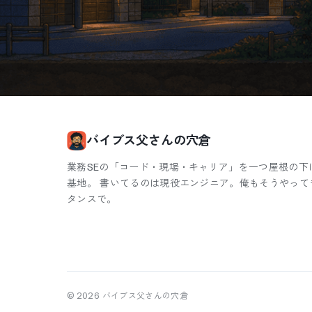
バイブス父さんの穴倉
業務SEの「コード・現場・キャリア」を一つ屋根の下
基地。 書いてるのは現役エンジニア。俺もそうやって
タンスで。
©
2026
バイブス父さんの穴倉