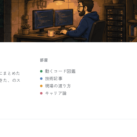
部屋
動くコード図鑑
にまとめた
技術記事
きた、のス
現場の渡り方
キャリア論