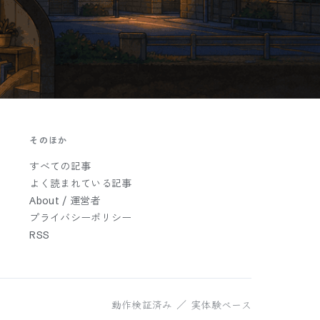
そのほか
すべての記事
よく読まれている記事
About / 運営者
プライバシーポリシー
RSS
動作検証済み ／ 実体験ベース