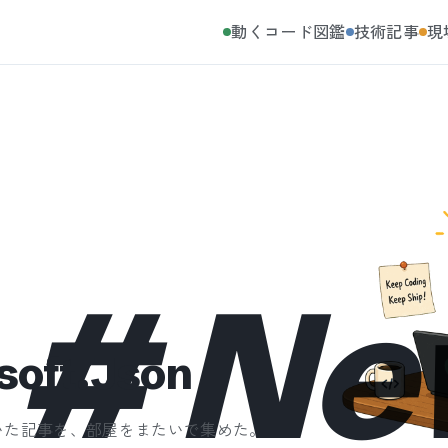
動くコード図鑑
技術記事
現
#
Ne
oft.Json
いた記事を、部屋をまたいで集めた。