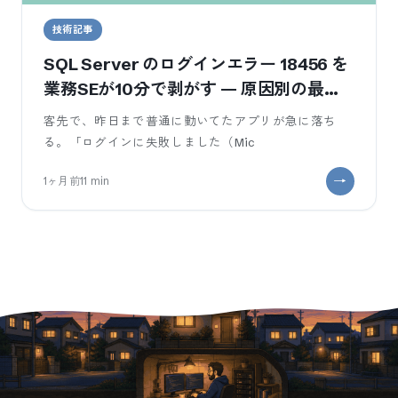
技術記事
SQL Server のログインエラー 18456 を
業務SEが10分で剥がす — 原因別の最短
対処
客先で、昨日まで普通に動いてたアプリが急に落ち
る。「ログインに失敗しました（Mic
1ヶ月前
11
min