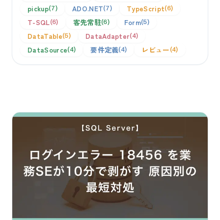
pickup
ADO.NET
TypeScript
7
7
6
T-SQL
客先常駐
Form
6
6
5
DataTable
DataAdapter
5
4
DataSource
要件定義
レビュー
4
4
4