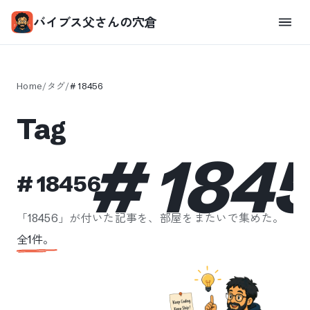
バイブス父さんの穴倉
Home
/
タグ
/
#
18456
Tag
#
184
#
18456
「
18456
」が付いた記事を、部屋をまたいで集めた。
全
1
件。