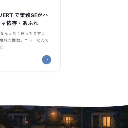
ONVERT で業務SEがハ
チャ依存・あふれ
RT、普段なんとなく使ってますよ
の地味な関数。エラーなんて
でだ