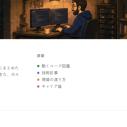
部屋
動くコード図鑑
にまとめた
技術記事
きた、のス
現場の渡り方
キャリア論