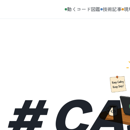
動くコード図鑑
技術記事
現
#
CA