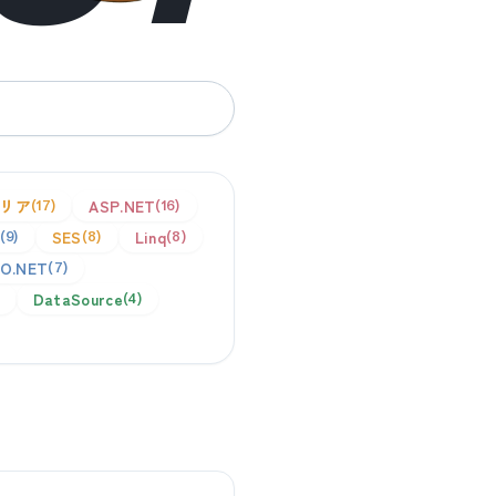
リア
ASP.NET
17
16
SES
Linq
9
8
8
O.NET
7
DataSource
4