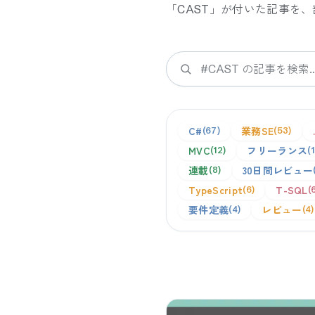
「
CAST
」が付いた記事を、
検索
C#
業務SE
67
53
MVC
フリーランス
12
連載
30日間レビュー
8
TypeScript
T-SQL
6
要件定義
レビュー
4
4