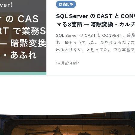
技術記事
SQL Server の CAST と C
マる3箇所 — 暗黙変換・カル
SQL Server の CAST と CONVE
ね。俺もそうでした。 型を変えるだけ
出るわけない、と思ってた。 でも本番
1ヶ月前
14
min