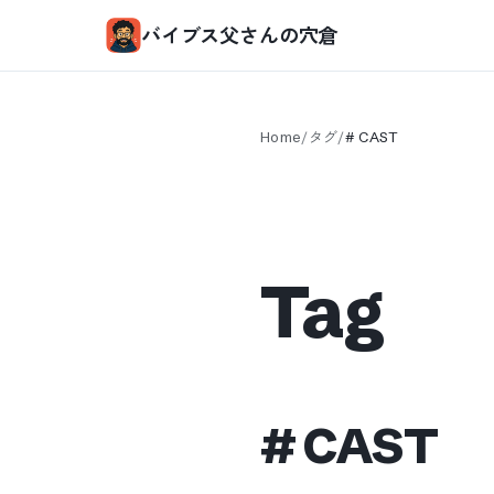
バイブス父さんの穴倉
Home
/
タグ
/
#
CAST
Tag
#
CAST