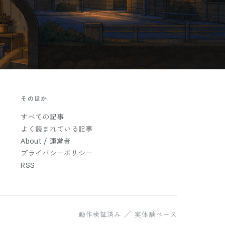
そのほか
すべての記事
よく読まれている記事
About / 運営者
プライバシーポリシー
RSS
動作検証済み ／ 実体験ベース