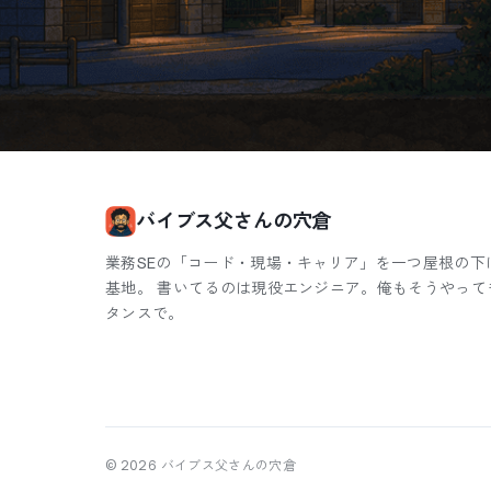
バイブス父さんの穴倉
業務SEの「コード・現場・キャリア」を一つ屋根の下
基地。 書いてるのは現役エンジニア。俺もそうやって
タンスで。
©
2026
バイブス父さんの穴倉