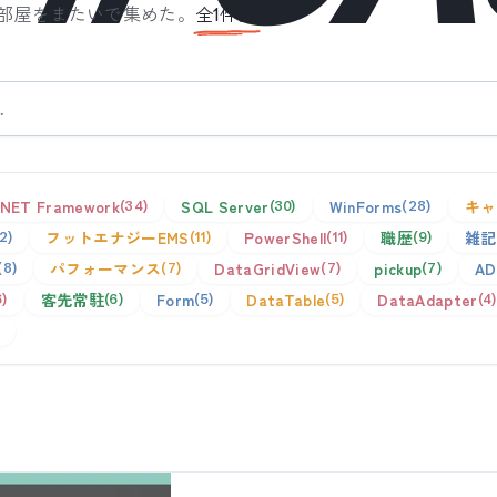
部屋をまたいで集めた。
全
1
件。
.NET Framework
SQL Server
WinForms
キャ
34
30
28
フットエナジーEMS
PowerShell
職歴
雑記
12
11
11
9
パフォーマンス
DataGridView
pickup
AD
8
7
7
7
客先常駐
Form
DataTable
DataAdapter
6
6
5
5
4