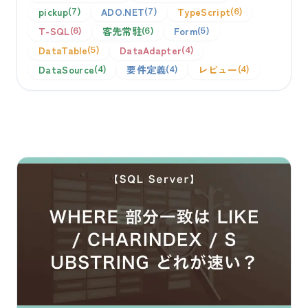
pickup
ADO.NET
TypeScript
7
7
6
T-SQL
客先常駐
Form
6
6
5
DataTable
DataAdapter
5
4
DataSource
要件定義
レビュー
4
4
4