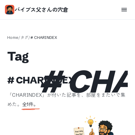
バイブス父さんの穴倉
Home
/
タグ
/
#
CHARINDEX
Tag
#
CHA
#
CHARINDEX
「
CHARINDEX
」が付いた記事を、部屋をまたいで集
めた。
全
1
件。