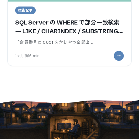
技術記事
SQL Server の WHERE で部分一致検索
— LIKE / CHARINDEX / SUBSTRING
のどれが速いか3パターン
「会員番号に 0001 を含むやつ全部出し
1ヶ月前
16
min