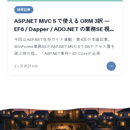
技術記事
ASP.NET MVC 5 で使える ORM 3択 —
EF6 / Dapper / ADO.NET の業務SE 視点
比較
今回はASP.NET生存ガイド連載・第4回の本論記事。
WinForms業務SEがASP.NET MVC 5でDBアクセス層を
選ぶ時の話。 「ASP.NET案件= EF Coreが必須
2ヶ月前
21
min