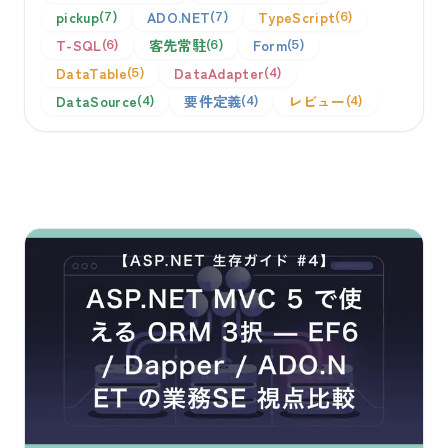
pickup
ADO.NET
TypeScript
7
7
6
T-SQL
客先常駐
Form
6
6
5
DataTable
DataAdapter
5
4
DataSource
要件定義
レビュー
4
4
4