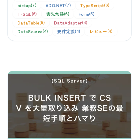
pickup
ADO.NET
TypeScript
7
7
6
T-SQL
客先常駐
Form
6
6
5
DataTable
DataAdapter
5
4
DataSource
要件定義
レビュー
4
4
4