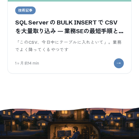
技術記事
SQL Server の BULK INSERT で CSV
を大量取り込み — 業務SEの最短手順と
ハマり
「このCSV、今日中にテーブルに入れといて」。業務
でよく降ってくるやつです
1ヶ月前
14
min