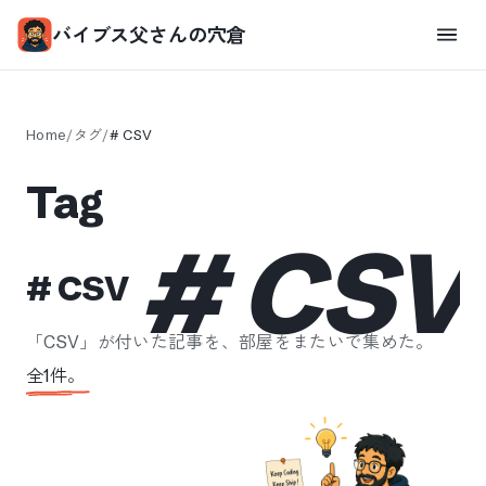
バイブス父さんの穴倉
Home
/
タグ
/
#
CSV
Tag
#
CSV
#
CSV
「
CSV
」が付いた記事を、部屋をまたいで集めた。
全
1
件。