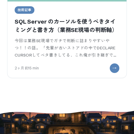
技術記事
SQL Server のカーソルを使うべきタイ
ミングと書き方（業務SE現場の判断軸）
今回は業務SE現場でガチで判断に詰まりやすいや
つ！！の話。 「先輩が古いストアドの中でDECLARE
CURSORしてベタ書きしてる、これ俺が引き継ぎで保
守する時、書き直すべきっすか？
2ヶ月前
15
min