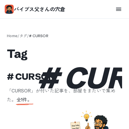
バイブス父さんの穴倉
Home
/
タグ
/
#
CURSOR
Tag
#
CUR
#
CURSOR
「
CURSOR
」が付いた記事を、部屋をまたいで集め
た。
全
1
件。