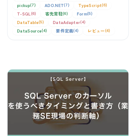
pickup
ADO.NET
TypeScript
7
7
6
T-SQL
客先常駐
Form
6
6
5
DataTable
DataAdapter
5
4
DataSource
要件定義
レビュー
4
4
4