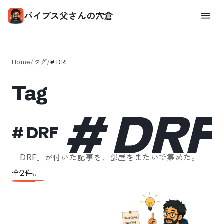
バイブス父さんの穴倉
Home
/
タグ
/
#
DRF
Tag
#
DRF
#
DRF
「
DRF
」が付いた記事を、部屋をまたいで集めた。
全
2
件。