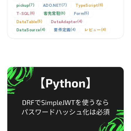
pickup
ADO.NET
TypeScript
7
7
6
T-SQL
客先常駐
Form
6
6
5
DataTable
DataAdapter
5
4
DataSource
要件定義
レビュー
4
4
4