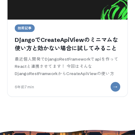
技術記事
DjangoでCreateApiViewのミニマムな
使い方と効かない場合に試してみること
最近個人開発でDjangoRestFrameworkでapiを作って
Reactと連携させてます！ 今回はそんな
DjangoRestFramworkからCreateApiViewの使い方
6年前
7
min