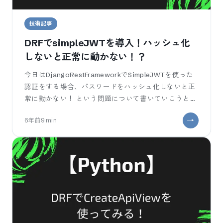
技術記事
DRFでsimpleJWTを導入！ハッシュ化
しないと正常に動かない！？
今日はDjangoRestFrameworkでSimpleJWTを使った
認証をする場合、パスワードをハッシュ化しないと正
常に動かない！ という問題について書いていこうと思
います。 いや
6年前
9
min