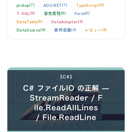
pickup
ADO.NET
TypeScript
7
7
6
T-SQL
客先常駐
Form
6
6
5
DataTable
DataAdapter
5
4
DataSource
要件定義
レビュー
4
4
4