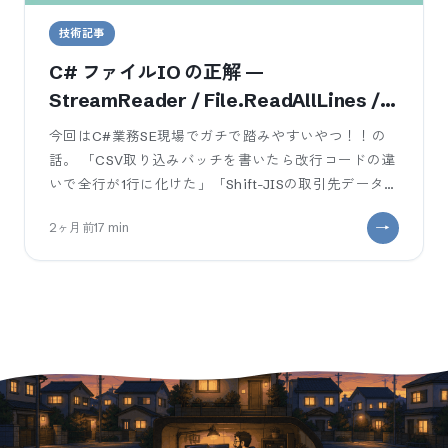
技術記事
C# ファイルIO の正解 —
StreamReader / File.ReadAllLines /
File.ReadLines / using の使い分け
今回はC#業務SE現場でガチで踏みやすいやつ！！の
話。 「CSV取り込みバッチを書いたら改行コードの違
いで全行が1行に化けた」「Shift-JISの取引先データ
を読んだら文字化けで?
2ヶ月前
17
min