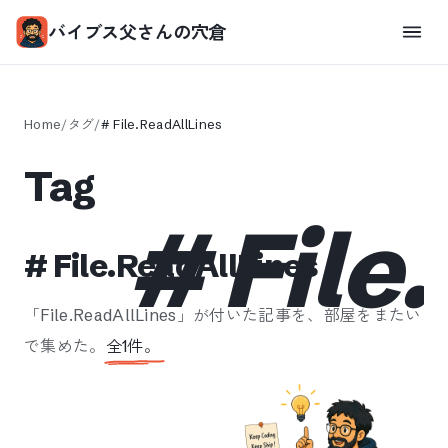
バイブス父さんの穴倉
Home
/
タグ
/
#
File.ReadAllLines
Tag
#
File
#
File.ReadAllLines
「
File.ReadAllLines
」が付いた記事を、部屋をまたい
で集めた。
全
1
件。