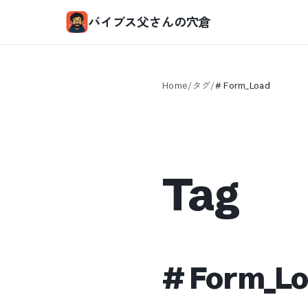
バイブス父さんの穴倉
Home
/
タグ
/
#
Form_Load
Tag
#
Form_L