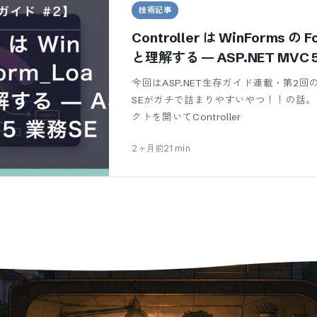
技術記事
Controller は WinForms の
と理解する — ASP.NET MVC 
今回はASP.NET生存ガイド連載・第2回の
SEがガチで詰まりやすいやつ！！の話。 AS
クトを開いてController
2ヶ月前
21
min