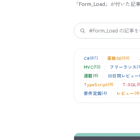
「
Form_Load
」が付いた記
検索
C#
業務SE
67
53
MVC
フリーランス
12
連載
30日間レビュー
8
TypeScript
T-SQL
6
要件定義
レビュー
4
4