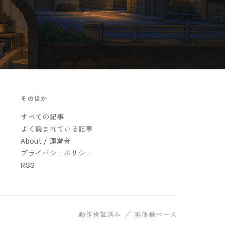
そのほか
すべての記事
よく読まれている記事
About / 運営者
プライバシーポリシー
RSS
動作検証済み ／ 実体験ベース