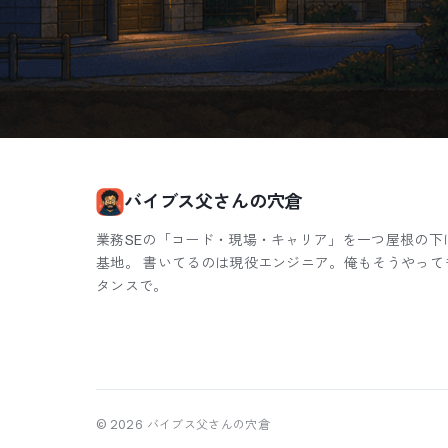
バイブス父さんの穴倉
業務SEの「コード・現場・キャリア」を一つ屋根の下
基地。 書いてるのは現役エンジニア。俺もそうやって
タンスで。
©
2026
バイブス父さんの穴倉