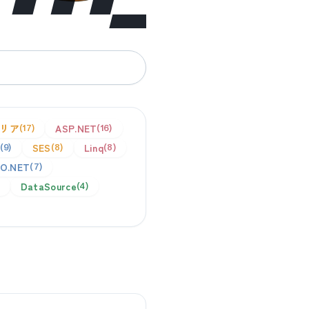
リア
ASP.NET
17
16
SES
Linq
9
8
8
O.NET
7
DataSource
4