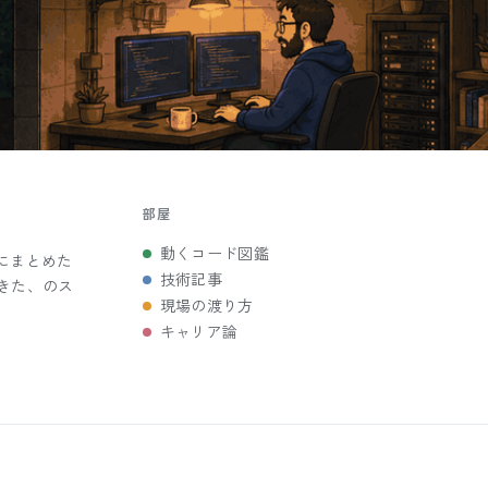
部屋
動くコード図鑑
にまとめた
技術記事
きた、のス
現場の渡り方
キャリア論