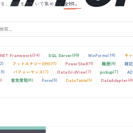
事を、部屋をまたいで集めた。
全
1
件。
.NET Framework
SQL Server
WinForms
キャ
34
30
28
フットエナジーEMS
PowerShell
職歴
雑記
12
11
11
9
パフォーマンス
DataGridView
pickup
AD
8
7
7
7
客先常駐
Form
DataTable
DataAdapter
6
6
5
5
4