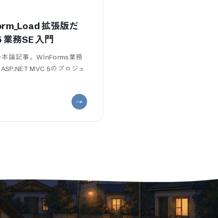
 Form_Load 拡張版だ
5 業務SE 入門
本論記事。WinForms業務
P.NET MVC 5のプロジェ