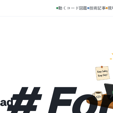
動くコード図鑑
技術記事
現
#
Fo
oad