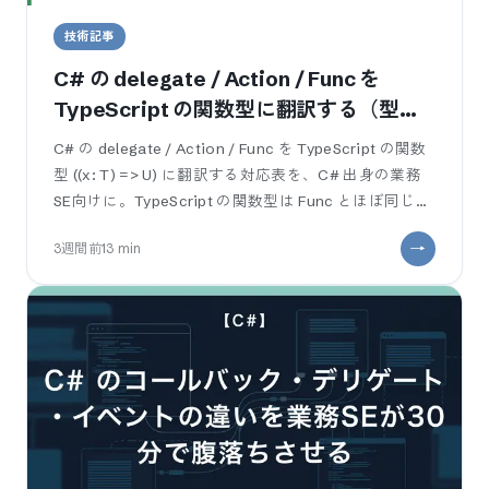
技術記事
C# の delegate / Action / Func を
TypeScript の関数型に翻訳する（型推
論の違いで詰まらない）
C# の delegate / Action / Func を TypeScript の関数
型 ((x: T) => U) に翻訳する対応表を、C# 出身の業務
SE向けに。TypeScript の関数型は Func とほぼ同じに
見えて、引数
3週間前
13
min