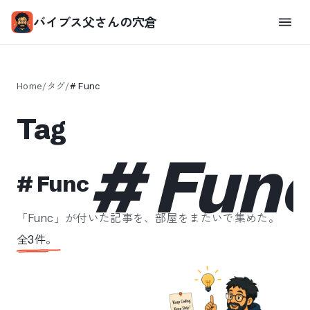
バイブス父さんの穴倉
Home
/
タグ
/
#
Func
Tag
#
Fun
#
Func
「
Func
」が付いた記事を、部屋をまたいで集めた。
全
3
件。