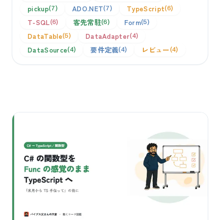
pickup
ADO.NET
TypeScript
7
7
6
T-SQL
客先常駐
Form
6
6
5
DataTable
DataAdapter
5
4
DataSource
要件定義
レビュー
4
4
4