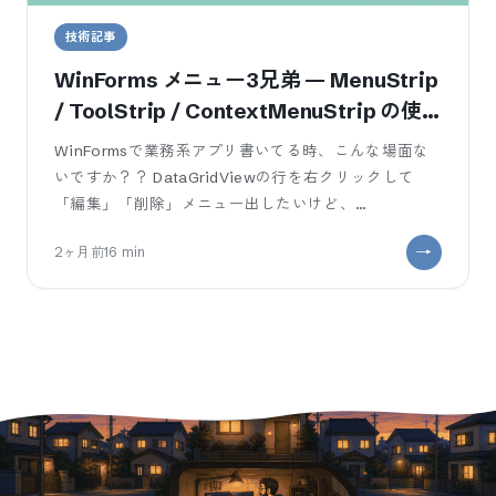
技術記事
WinForms メニュー3兄弟 — MenuStrip
/ ToolStrip / ContextMenuStrip の使
い分けと DataGridView 連携
WinFormsで業務系アプリ書いてる時、こんな場面な
いですか？？ DataGridViewの行を右クリックして
「編集」「削除」メニュー出したいけど、
ContextMenuとConte
2ヶ月前
16
min