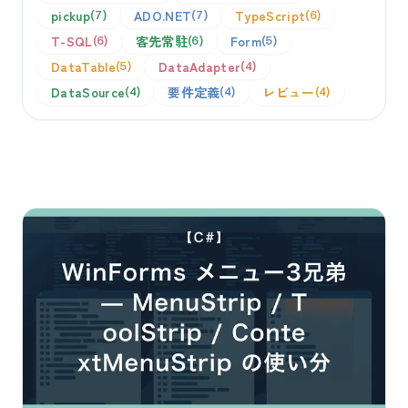
pickup
ADO.NET
TypeScript
7
7
6
T-SQL
客先常駐
Form
6
6
5
DataTable
DataAdapter
5
4
DataSource
要件定義
レビュー
4
4
4