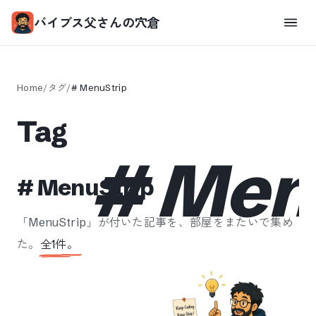
バイブス父さんの穴倉
Home
/
タグ
/
#
MenuStrip
Tag
#
Men
#
MenuStrip
「
MenuStrip
」が付いた記事を、部屋をまたいで集め
た。
全
1
件。