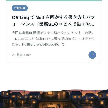
技術記事
C# Linq で Null を回避する書き方とパフ
ォーマンス（業務SEのコピペで動くや
つ）
今回は業務SE現場でガチで踏みやすいやつ！！の話。
「DataTableからList<T>に積んでLinqでフィルタかけ
たら、NullReferenceExceptionで
2ヶ月前
14
min