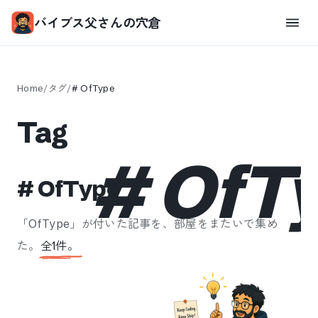
バイブス父さんの穴倉
Home
/
タグ
/
#
OfType
Tag
#
OfT
#
OfType
「
OfType
」が付いた記事を、部屋をまたいで集め
た。
全
1
件。