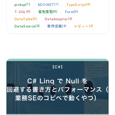
pickup
ADO.NET
TypeScript
7
7
6
T-SQL
客先常駐
Form
6
6
5
DataTable
DataAdapter
5
4
DataSource
要件定義
レビュー
4
4
4