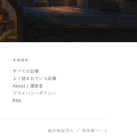
そのほか
すべての記事
よく読まれている記事
About / 運営者
プライバシーポリシー
RSS
動作検証済み ／ 実体験ベース