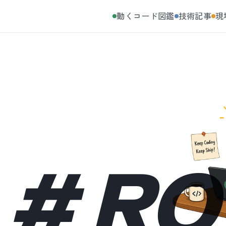
動くコード図鑑
技術記事
現
#
RO