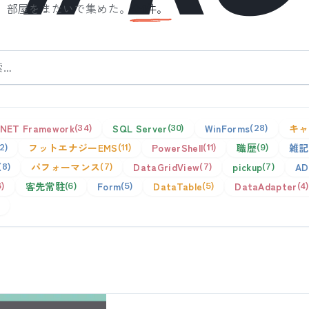
、部屋をまたいで集めた。
全
1
件。
.NET Framework
SQL Server
WinForms
キャ
34
30
28
フットエナジーEMS
PowerShell
職歴
雑記
12
11
11
9
パフォーマンス
DataGridView
pickup
AD
8
7
7
7
客先常駐
Form
DataTable
DataAdapter
6
6
5
5
4