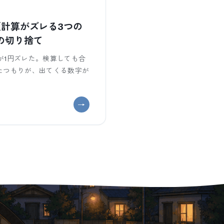
で金額計算がズレる3つの
の切り捨て
計が1円ズレた。検算しても合
捨五入したつもりが、出てくる数字が