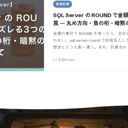
技術記事
SQL Server の ROUND 
罠 — 丸め方向・負の桁・暗黙
金額の集計で ROUND を使ったら、合
わない。sql server round で四
想定とどうも食い違う。あれ、計算合わ
1ヶ月前
11
min