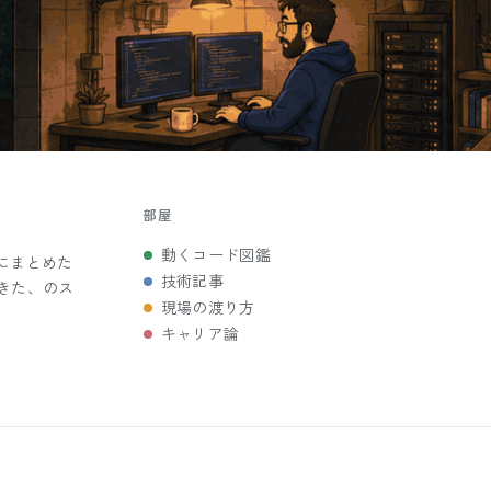
部屋
動くコード図鑑
にまとめた
技術記事
きた、のス
現場の渡り方
キャリア論