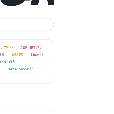
リア
ASP.NET
17
16
SES
Linq
9
8
8
O.NET
7
DataSource
4