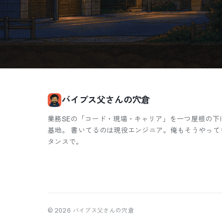
バイブス父さんの穴倉
業務SEの「コード・現場・キャリア」を一つ屋根の下
基地。 書いてるのは現役エンジニア。俺もそうやって
タンスで。
©
2026
バイブス父さんの穴倉