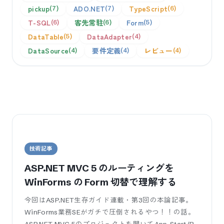
pickup
ADO.NET
TypeScript
7
7
6
T-SQL
客先常駐
Form
6
6
5
DataTable
DataAdapter
5
4
DataSource
要件定義
レビュー
4
4
4
¶
技術記事
ASP.NET MVC 5 のルーティングを
WinForms の Form 切替で理解する
今回はASP.NET生存ガイド連載・第3回の本論記事。
WinForms業務SEがガチで圧倒されるやつ！！の話。