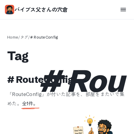
バイブス父さんの穴倉
Home
/
タグ
/
#
RouteConfig
Tag
#
Rout
#
RouteConfig
「
RouteConfig
」が付いた記事を、部屋をまたいで集
めた。
全
1
件。