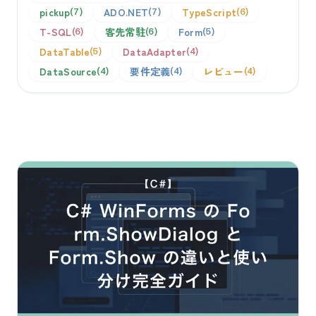
pickup
ADO.NET
TypeScript
7
7
6
T-SQL
客先常駐
Form
6
6
5
DataTable
DataAdapter
5
4
DataSource
要件定義
レビュー
4
4
4