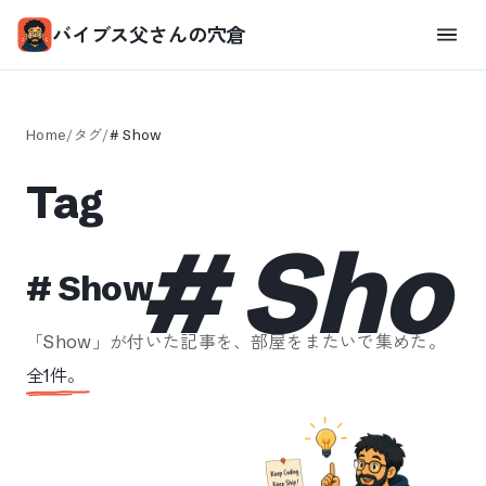
バイブス父さんの穴倉
Home
/
タグ
/
#
Show
Tag
#
Sho
#
Show
「
Show
」が付いた記事を、部屋をまたいで集めた。
全
1
件。