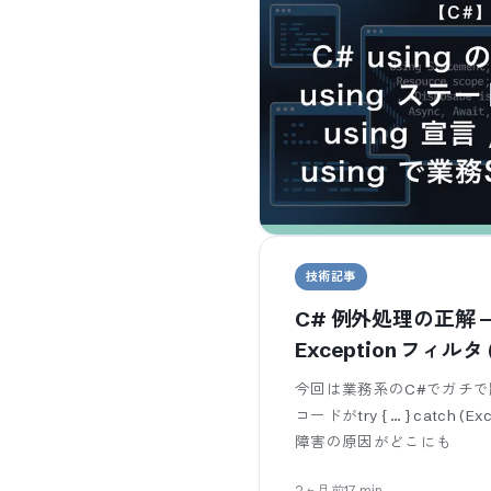
技術記事
C# 例外処理の正解 — try
Exception フィルタ
今回は業務系のC#でガチで
コードがtry { … } catch
障害の原因がどこにも
2ヶ月前
17
min