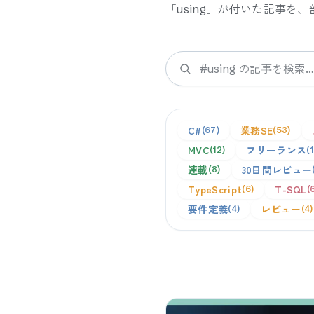
「
using
」が付いた記事を、
検索
C#
業務SE
67
53
MVC
フリーランス
12
連載
30日間レビュー
8
TypeScript
T-SQL
6
要件定義
レビュー
4
4