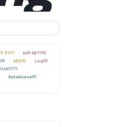
リア
ASP.NET
17
16
SES
Linq
9
8
8
O.NET
7
DataSource
4