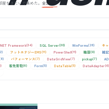
部屋をまたいで集めた。
全
3
件。
.NET Framework
SQL Server
WinForms
キャ
34
30
28
フットエナジーEMS
PowerShell
職歴
雑記
12
11
11
9
パフォーマンス
DataGridView
pickup
AD
8
7
7
7
客先常駐
Form
DataTable
DataAdapter
6
6
5
5
4