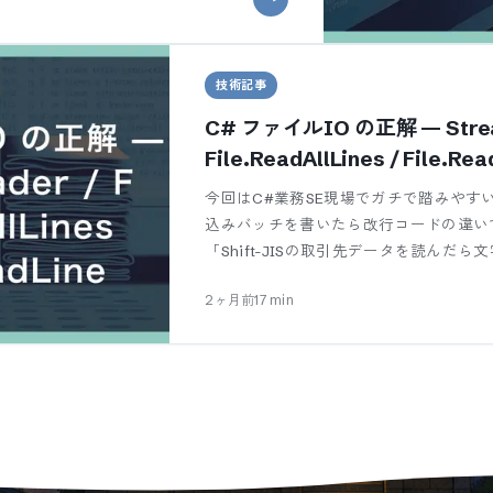
技術記事
C# ファイルIO の正解 — Strea
File.ReadAllLines / File.Re
い分け
今回はC#業務SE現場でガチで踏みやすい
込みバッチを書いたら改行コードの違い
「Shift-JISの取引先データを読んだら
2ヶ月前
17
min