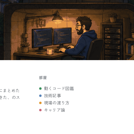
部屋
動くコード図鑑
にまとめた
技術記事
きた、のス
現場の渡り方
キャリア論