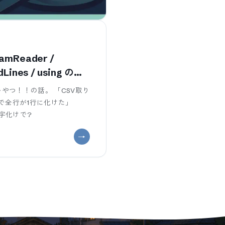
mReader /
adLines / using の使
やつ！！の話。 「CSV取り
で全行が1行に化けた」
文字化けで?