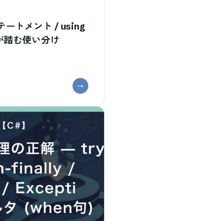
ステートメント / using
SE が踏む使い分け