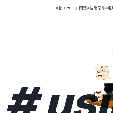
動くコード図鑑
技術記事
現
#
us