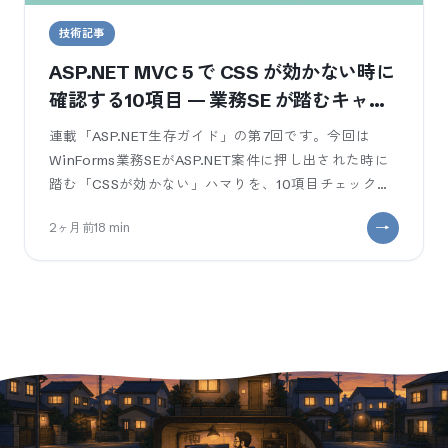
技術記事
ASP.NET MVC 5 で CSS が効かない時に
確認する10項目 — 業務SE が踏むキャッ
シュとパスの罠
連載「ASP.NET生存ガイド」の第7回です。今回は
WinForms業務SEがASP.NET案件に押し出された時に
踏む「CSSが効かない」ハマりを、10項目チェックリ
ストで整理します。
2ヶ月前
18
min