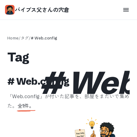
バイブス父さんの穴倉
Home
/
タグ
/
#
Web.config
Tag
#
Web.
#
Web.config
「
Web.config
」が付いた記事を、部屋をまたいで集め
た。
全
1
件。