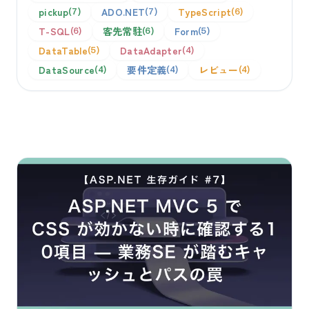
pickup
ADO.NET
TypeScript
7
7
6
T-SQL
客先常駐
Form
6
6
5
DataTable
DataAdapter
5
4
DataSource
要件定義
レビュー
4
4
4