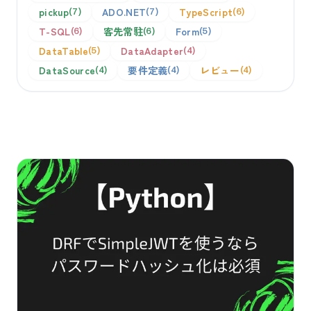
pickup
ADO.NET
TypeScript
7
7
6
T-SQL
客先常駐
Form
6
6
5
DataTable
DataAdapter
5
4
DataSource
要件定義
レビュー
4
4
4