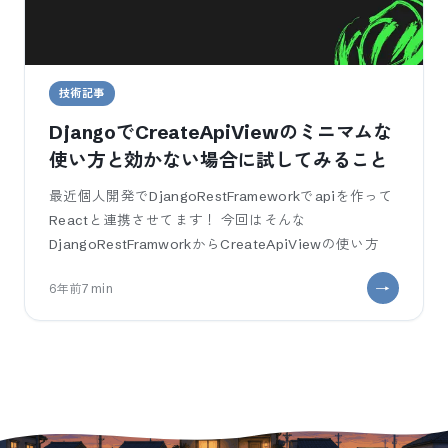
技術記事
DjangoでCreateApiViewのミニマムな
使い方と効かない場合に試してみること
最近個人開発でDjangoRestFrameworkでapiを作って
Reactと連携させてます！ 今回はそんな
DjangoRestFramworkからCreateApiViewの使い方
6年前
7
min