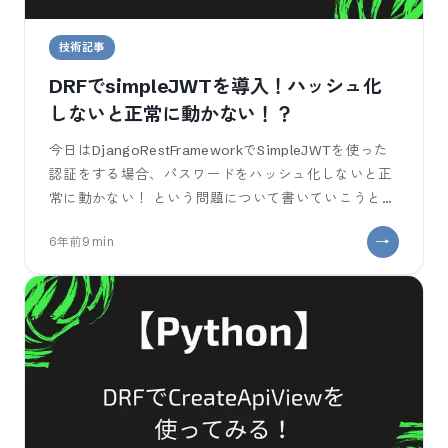
技術記事
DRFでsimpleJWTを導入！ハッシュ化
しないと正常に動かない！？
今日はDjangoRestFrameworkでSimpleJWTを使った
認証をする場合、パスワードをハッシュ化しないと正
常に動かない！ という問題について書いていこうと思
います。 いや
6年前
9
min