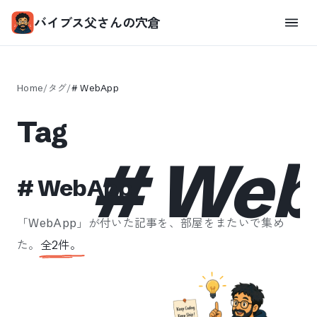
バイブス父さんの穴倉
Home
/
タグ
/
#
WebApp
Tag
#
Web
#
WebApp
「
WebApp
」が付いた記事を、部屋をまたいで集め
た。
全
2
件。